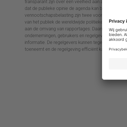
transparant zijn over een veelheid aan andere onder
dat de publieke opinie de agenda kan bepalen als 
vennootschapsbelasting zijn twee voorbeelden van 
van het publiek de wereldwijde politieke agenda hebb
aan de omvang van rapportages. Daarnaast neemt oo
ondernemingen, gebruikers en regelgevers samen de 
informatie. De regelgevers kunnen tegelijkertijd s
toeneemt en de regelgeving efficiënt kan worden ui