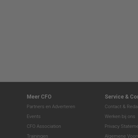
Meer CFO
Service & Co
Partners en Adverteren
Contact & Reda
Events
Werken bij ons
CFO Association
Privacy Statem
Trainingen
Algemene Voor