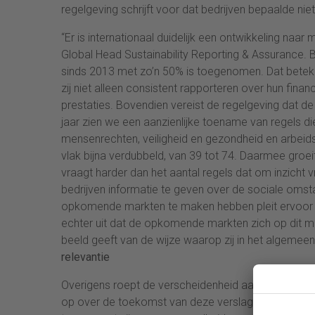
regelgeving schrijft voor dat bedrijven bepaalde ni
“Er is internationaal duidelijk een ontwikkeling naa
Global Head Sustainability Reporting & Assurance. Bar
sinds 2013 met zo’n 50% is toegenomen. Dat betek
zij niet alleen consistent rapporteren over hun finan
prestaties. Bovendien vereist de regelgeving dat de 
jaar zien we een aanzienlijke toename van regels di
mensenrechten, veiligheid en gezondheid en arbeid
vlak bijna verdubbeld, van 39 tot 74. Daarmee groei
vraagt harder dan het aantal regels dat om inzicht 
bedrijven informatie te geven over de sociale oms
opkomende markten te maken hebben pleit ervoor d
echter uit dat de opkomende markten zich op dit mo
beeld geeft van de wijze waarop zij in het algem
relevantie
Overigens roept de verscheidenheid aan thema’s w
op over de toekomst van deze verslaggeving. Bart