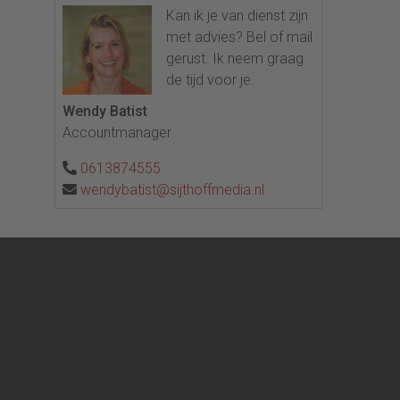
Kan ik je van dienst zijn
met advies? Bel of mail
gerust. Ik neem graag
de tijd voor je.
Wendy Batist
Accountmanager
0613874555
wendybatist@sijthoffmedia.nl