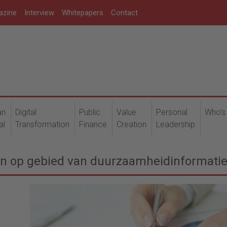
azine
Interview
Whitepapers
Contact
an
Digital
Public
Value
Personal
Who's
al
Transformation
Finance
Creation
Leadership
ven op gebied van duurzaamheidinformatie