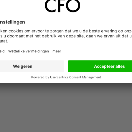
werpen dan de financiële positie. Dit onderzoek maakt ook duide
het om verslaggeving en regelgeving gaat. Mensenrechten en
onderwerpen die recent als gevolg van een grotere betrokkenh
en bepaald. Overigens rijst hierbij wel de vraag wat de grenzen 
k de roep om meer vergelijkbaarheid toe. Ik pleit er voor dat
juiste balans zoeken tussen de volledigheid en de relevantie v
ámen zorgen voor meer harmonisatie, zodat de vergelijkbaarheid
tgevoerd.”