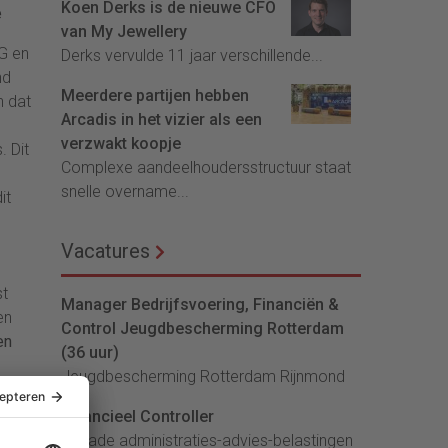
Koen Derks is de nieuwe CFO
e
van My Jewellery
MG en
Derks vervulde 11 jaar verschillende...
nd
Meerdere partijen hebben
n dat
Arcadis in het vizier als een
verzwakt koopje
. Dit
Complexe aandeelhoudersstructuur staat
snelle overname...
it
Vacatures
st
Manager Bedrijfsvoering, Financiën &
en
Control Jeugdbescherming Rotterdam
en
(36 uur)
Jeugdbescherming Rotterdam Rijnmond
gen
Financieel Controller
en
lArcade administraties-advies-belastingen