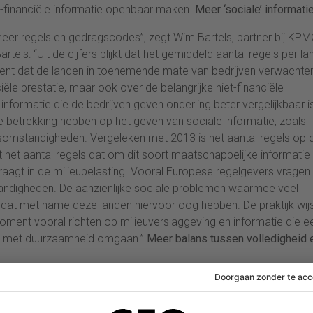
et-financiële informatie openbaar maken.
Meer ‘sociale’ informati
r meer regels en gedragscodes”, zegt Wim Bartels, partner bij KP
tels: “Uit de cijfers blijkt dat het gemiddeld aantal regels per la
ent dat de landen in toenemende mate van bedrijven verwachte
ciële prestatie, maar ook over de belangrijke niet-financiële
informatie die de bedrijven geven onderling beter vergelijkbaar is
e betrekking hebben op het geven van sociale informatie, zoals
somstandigheden. Vergeleken met 2013 is het aantal regels op d
t het aantal regels dat om dit soort maatschappelijke informatie
vraagt in de milieubelasting. Vooral Europese regelgevers vragen
tandigheden. De aanzienlijke sociale problemen waarmee veel
at met name deze landen hiervoor oog hebben. De praktijk wij
ment vooral richten op milieuverslaggeving en informatie die e
een met duurzaamheid omgaan.”
Meer balans tussen volledigheid 
aarover op basis van de regels gerapporteerd moet worden vra
els: “De maatschappij verwacht in toenemende mate dat bedrijv