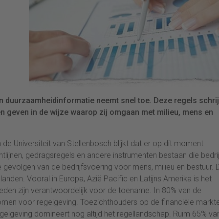
van duurzaamheidinformatie neemt snel toe. Deze regels schri
n geven in de wijze waarop zij omgaan met milieu, mens en
e Universiteit van Stellenbosch blijkt dat er op dit moment
chtlijnen, gedragsregels en andere instrumenten bestaan die bedri
 de gevolgen van de bedrijfsvoering voor mens, milieu en bestuur. D
landen. Vooral in Europa, Azië Pacific en Latijns Amerika is het
eden zijn verantwoordelijk voor de toename. In 80% van de
nomen voor regelgeving. Toezichthouders op de financiële markt
egelgeving domineert nog altijd het regellandschap. Ruim 65% va