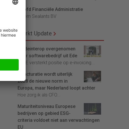
lijk
Hoofd Financiële Administratie
eid
Bloem Sealants BV
zijn
Markt Update
an
Tradeinterop overgenomen
door softwarebedrijf uit Ede
4CEE versterkt positie op e-invoicing...
E-facturatie wordt uiterlijk
2028 de nieuwe norm in
Europa, maar Nederland loopt achter
Hoe zorg ik als CFO...
Maturiteitsniveau Europese
bedrijven op gebied ESG-
criteria voldoet niet aan verwachtingen
EU