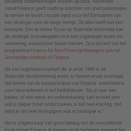
Moderne ondernemingen draaien op data. Informatie
vanuit Finance geeft realtime inzichten om snel beslissingen
te nemen en levert cruciale input voor het formuleren van
een strategie voor de lange termijn. Dit alles heeft wel een
keerzijde. Een te sterke focus op financiële informatie kan
de strategie overvleugelen en in een organisatie leiden tot
verwarring, waarschuwt Susan Hansen. Zij is docent van het
programma
Finance for Non-Financial Managers
aan het
Amsterdam Institute of Finance
.
Als een registeraccountant die al sinds 1980 in de
financiële dienstverlening werkt, is Hansen ervan overtuigd
dat kennis van de basisprincipes van Finance essentieel is
voor bijna iedereen in het bedrijfsleven. “Als je naar een
balans, of een winst- en verliesrekening kijkt en kunt zien
wat je dieper moet onderzoeken, is dat heel krachtig. Het
helpt je om snel te begrijpen wat er belangrijk is.”
Het is volgens haar van groot belang om de verschillende
tools binnen Finance te kennen en te begrijpen wanneer het