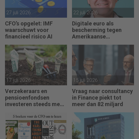
27 juli 2026
22 juli 2026
CFO’s opgelet: IMF
Digitale euro als
waarschuwt voor
bescherming tegen
financieel risico AI
Amerikaanse
afhankelijkheid
17 juli 2026
15 juli 2026
Verzekeraars en
Vraag naar consultancy
pensioenfondsen
in Finance piekt tot
investeren steeds meer
meer dan 82 miljard
in private assets