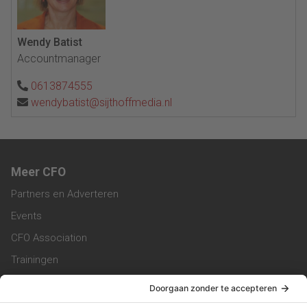
Wendy Batist
Accountmanager
0613874555
wendybatist@sijthoffmedia.nl
Meer CFO
Partners en Adverteren
Events
CFO Association
Trainingen
Magazine
Vacatures