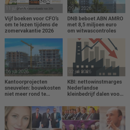
11 juli 2026
09 juli 2026
Vijf boeken voor CFO’s
DNB beboet ABN AMRO
om te lezen tijdens de
met 8,5 miljoen euro
zomervakantie 2026
om witwascontroles
06 juli 2026
02 juli 2026
Kantoorprojecten
KBI: nettowinstmarges
sneuvelen: bouwkosten
Nederlandse
niet meer rond te
kleinbedrijf dalen voor
rekenen
derde jaar op rij