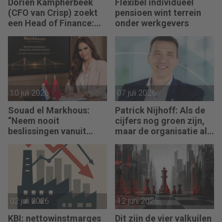
Dorien Kampherbeek
Flexibel individueel
(CFO van Crisp) zoekt
pensioen wint terrein
een Head of Finance:
onder werkgevers
“We willen meer
performance driven
worden.”
10 juli 2026
07 juli 2026
Souad el Markhous:
Patrick Nijhoff: Als de
“Neem nooit
cijfers nog groen zijn,
beslissingen vanuit
maar de organisatie al
angst, maar vanuit
rood staat
visie.”
02 juli 2026
12 juni 2026
KBI: nettowinstmarges
Dit zijn de vier valkuilen