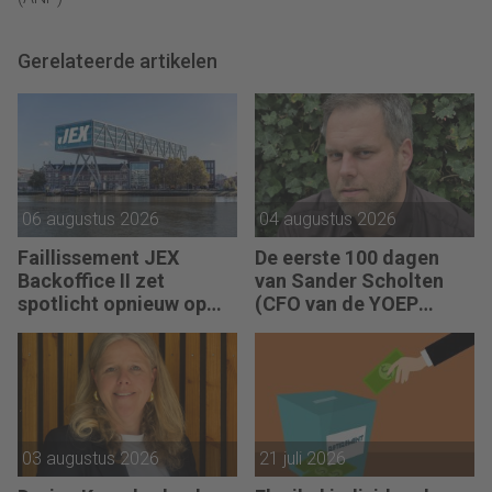
Gerelateerde artikelen
06 augustus 2026
04 augustus 2026
Faillissement JEX
De eerste 100 dagen
Backoffice II zet
van Sander Scholten
spotlicht opnieuw op
(CFO van de YOEP
JEX
Groep): “Financiële
sturing werkt pas echt
als mensen begrijpen
waarom keuzes nodig
zijn.”
03 augustus 2026
21 juli 2026