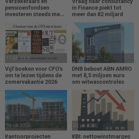
Verzekeraars en
Vraag naar consultancy
pensioenfondsen
in Finance piekt tot
investeren steeds meer
meer dan 82 miljard
in private assets
11 juli 2026
09 juli 2026
Vijf boeken voor CFO’s
DNB beboet ABN AMRO
om te lezen tijdens de
met 8,5 miljoen euro
zomervakantie 2026
om witwascontroles
06 juli 2026
02 juli 2026
Kantoorprojecten
KBI: nettowinstmarges