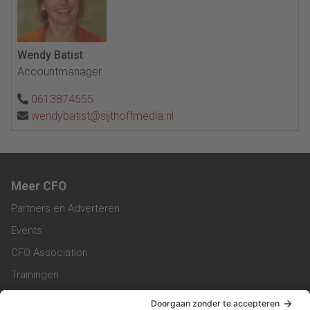
Wendy Batist
Accountmanager
0613874555
wendybatist@sijthoffmedia.nl
Meer CFO
Partners en Adverteren
Events
CFO Association
Trainingen
Magazine