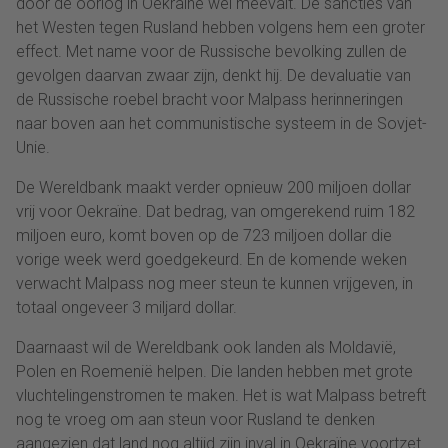
door de oorlog in Oekraïne wel meevalt. De sancties van
het Westen tegen Rusland hebben volgens hem een groter
effect. Met name voor de Russische bevolking zullen de
gevolgen daarvan zwaar zijn, denkt hij. De devaluatie van
de Russische roebel bracht voor Malpass herinneringen
naar boven aan het communistische systeem in de Sovjet-
Unie.
De Wereldbank maakt verder opnieuw 200 miljoen dollar
vrij voor Oekraïne. Dat bedrag, van omgerekend ruim 182
miljoen euro, komt boven op de 723 miljoen dollar die
vorige week werd goedgekeurd. En de komende weken
verwacht Malpass nog meer steun te kunnen vrijgeven, in
totaal ongeveer 3 miljard dollar.
Daarnaast wil de Wereldbank ook landen als Moldavië,
Polen en Roemenië helpen. Die landen hebben met grote
vluchtelingenstromen te maken. Het is wat Malpass betreft
nog te vroeg om aan steun voor Rusland te denken
aangezien dat land nog altijd zijn inval in Oekraïne voortzet.