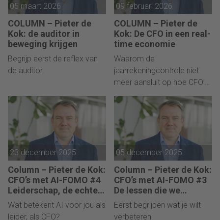
05 maart 2026
09 februari 2026
COLUMN – Pieter de
COLUMN – Pieter de
Kok: de auditor in
Kok: De CFO in een real-
beweging krijgen
time economie
Begrijp eerst de reflex van
Waarom de
de auditor.
jaarrekeningcontrole niet
meer aansluit op hoe CFO’s
sturen.
23 december 2025
05 december 2025
Column – Pieter de Kok:
Column – Pieter de Kok:
CFO’s met AI-FOMO #4
CFO’s met AI-FOMO #3
Leiderschap, de echte
De lessen die we
uitdaging
leerden
Wat betekent AI voor jou als
Eerst begrijpen wat je wilt
leider, als CFO?
verbeteren.