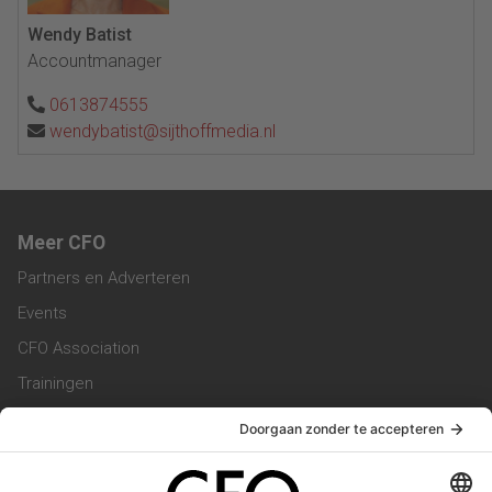
Wendy Batist
Accountmanager
0613874555
wendybatist@sijthoffmedia.nl
Meer CFO
Partners en Adverteren
Events
CFO Association
Trainingen
Magazine
Vacatures
Service & Contact