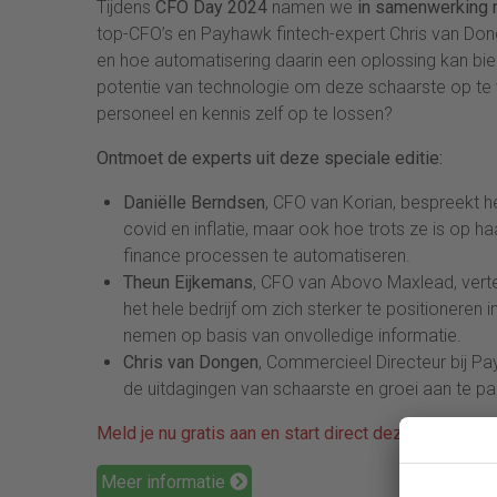
Tijdens
CFO Day 2024
namen we
in samenwerking
top-CFO’s en Payhawk fintech-expert Chris van Do
en hoe automatisering daarin een oplossing kan bie
potentie van technologie om deze schaarste op t
personeel en kennis zelf op te lossen?
Ontmoet de experts uit deze speciale editie:
Daniëlle Berndsen
, CFO van Korian, bespreekt h
covid en inflatie, maar ook hoe trots ze is op h
finance processen te automatiseren.
Theun Eijkemans
, CFO van Abovo Maxlead, vertel
het hele bedrijf om zich sterker te positionere
nemen op basis van onvolledige informatie.
Chris van Dongen
, Commercieel Directeur bij Pa
de uitdagingen van schaarste en groei aan te p
Meld je nu gratis aan en start direct deze speciale 
Meer informatie