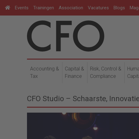
Events
Trainingen
Association
Vacatures
Blogs
Mag
Accounting &
Capital &
Risk, Control &
Hum
Tax
Finance
Compliance
Capit
CFO Studio – Schaarste, Innovati