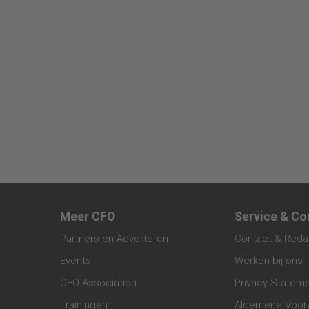
Meer CFO
Service & Co
Partners en Adverteren
Contact & Reda
Events
Werken bij ons
CFO Association
Privacy Statem
Trainingen
Algemene Voor