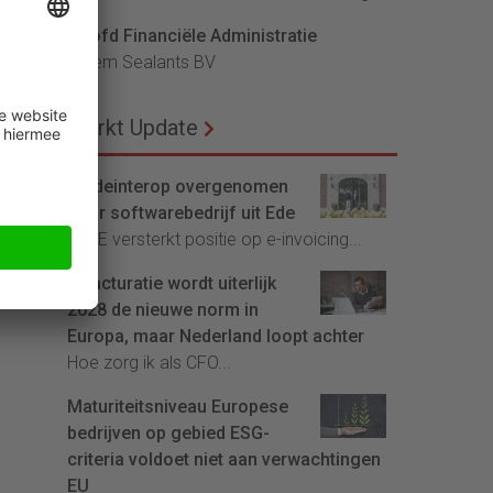
Hoofd Financiële Administratie
Bloem Sealants BV
Markt Update
Tradeinterop overgenomen
door softwarebedrijf uit Ede
4CEE versterkt positie op e-invoicing...
E-facturatie wordt uiterlijk
2028 de nieuwe norm in
Europa, maar Nederland loopt achter
Hoe zorg ik als CFO...
Maturiteitsniveau Europese
bedrijven op gebied ESG-
criteria voldoet niet aan verwachtingen
EU