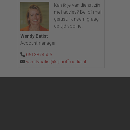
Kan ik je van dienst zijn
met advies? Bel of mail
gerust. Ik neem graag
de tijd voor je.
Wendy Batist
Accountmanager
0613874555
wendybatist@sijthoffmedia.nl