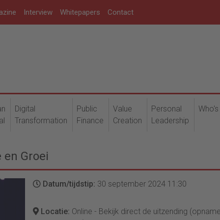
azine
Interview
Whitepapers
Contact
an
Digital
Public
Value
Personal
Who's
al
Transformation
Finance
Creation
Leadership
e en Groei
Datum/tijdstip:
30 september 2024 11:30
Locatie:
Online - Bekijk direct de uitzending (opnam