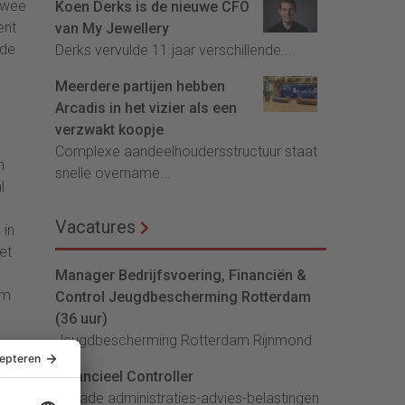
twee
Koen Derks is de nieuwe CFO
ent
van My Jewellery
 de
Derks vervulde 11 jaar verschillende...
Meerdere partijen hebben
Arcadis in het vizier als een
verzwakt koopje
Complexe aandeelhoudersstructuur staat
n
snelle overname...
l
Vacatures
 in
et
Manager Bedrijfsvoering, Financiën &
om
Control Jeugdbescherming Rotterdam
(36 uur)
Jeugdbescherming Rotterdam Rijnmond
Financieel Controller
lArcade administraties-advies-belastingen