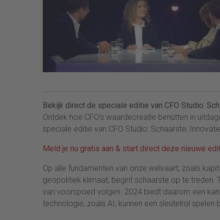
Bekijk direct de speciale editie van CFO Studio: Sch
Ontdek hoe CFO’s waardecreatie benutten in uitdage
speciale editie van CFO Studio: Schaarste, Innovati
Meld je nu gratis aan & start direct deze nieuwe ed
Op alle fundamenten van onze welvaart, zoals kapita
geopolitiek klimaat, begint schaarste op te treden. 
van voorspoed volgen. 2024 biedt daarom een kans 
technologie, zoals AI, kunnen een sleutelrol spelen 