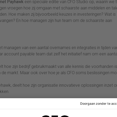
 met Payhawk
een speciale editie van CFO Studio op, waarin we 
ngen vroegen hoe zij omgaan met schaarste aan middelen en tal
den. Hoe maken zij bijvoorbeeld keuzes in investeringen? Wat is
e vangen? En hoe managen zijn hun team om de schaarste aan
et managen van een aantal overnames en integraties in tijden va
aar account payable team dat zelf het initiatief nam om een aanta
t hoe zijn bedrijf gebruikmaakt van alle kennis die voorhanden is
n in de markt. Maar ook over hoe je als CFO soms beslissingen mo
yhawk, deelt hoe zijn organisatie innovatieve oplossingen inzet 
akken.
editie van CFO Studio (30 min.) >>