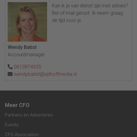
Kan ik je van dienst zijn met advies?
Bel of mail gerust. Ik neem graag
de tijd voor je.
Wendy Batist
Accountmanager
0613874555
wendybatist@sijthoffmedia.nl
Meer CFO
Partners en Adverteren
Events
CFO Association