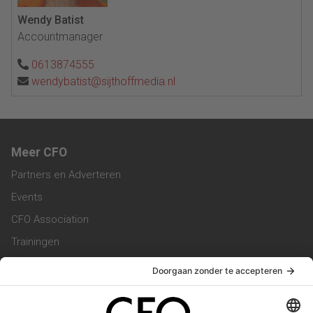
Wendy Batist
Accountmanager
0613874555
wendybatist@sijthoffmedia.nl
Meer CFO
Partners en Adverteren
Events
CFO Association
Trainingen
Magazine
Vacatures
Service & Contact