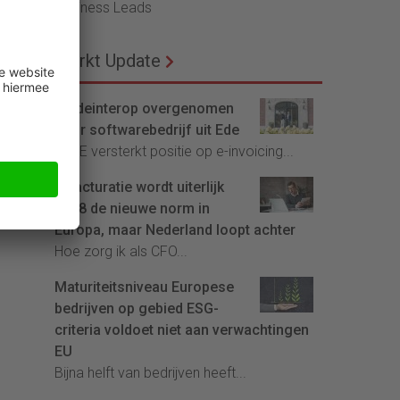
Business Leads
Markt Update
Tradeinterop overgenomen
door softwarebedrijf uit Ede
4CEE versterkt positie op e-invoicing...
E-facturatie wordt uiterlijk
2028 de nieuwe norm in
Europa, maar Nederland loopt achter
Hoe zorg ik als CFO...
Maturiteitsniveau Europese
bedrijven op gebied ESG-
criteria voldoet niet aan verwachtingen
EU
Bijna helft van bedrijven heeft...