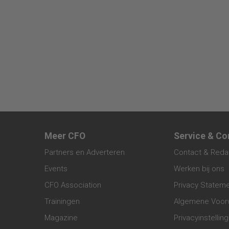
Meer CFO
Service & Co
Partners en Adverteren
Contact & Reda
Events
Werken bij ons
CFO Association
Privacy Statem
Trainingen
Algemene Voor
Magazine
Privacyinstellin