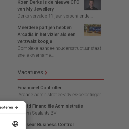
Koen Derks is de nieuwe CFO
van My Jewellery
Derks vervulde 11 jaar verschillende...
Meerdere partijen hebben
Arcadis in het vizier als een
verzwakt koopje
Complexe aandeelhoudersstructuur staat
snelle overname...
Vacatures
Financieel Controller
lArcade administraties-advies-belastingen
Hoofd Financiële Administratie
Bloem Sealants BV
Adviseur Business Control