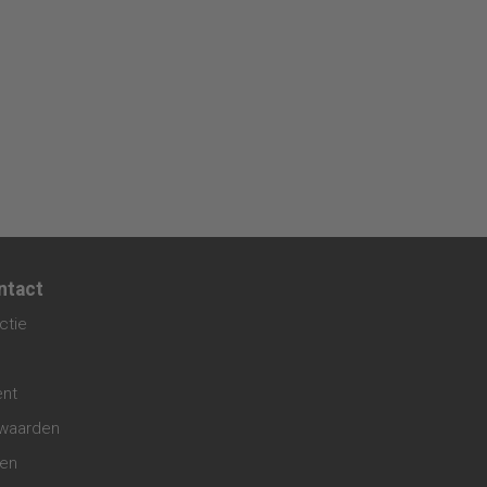
ntact
ctie
ent
waarden
gen