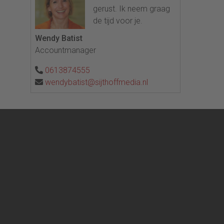
gerust. Ik neem graag
de tijd voor je.
Wendy Batist
Accountmanager
0613874555
wendybatist@sijthoffmedia.nl