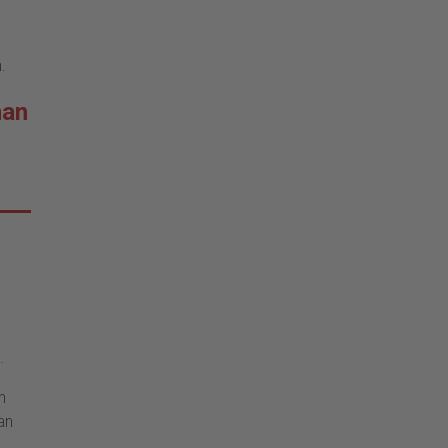
.
man
.
n
an