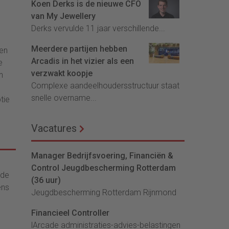
Koen Derks is de nieuwe CFO
van My Jewellery
Derks vervulde 11 jaar verschillende...
Meerdere partijen hebben
een
Arcadis in het vizier als een
e
verzwakt koopje
n
Complexe aandeelhoudersstructuur staat
snelle overname...
tie
Vacatures
Manager Bedrijfsvoering, Financiën &
Control Jeugdbescherming Rotterdam
 de
(36 uur)
ens
Jeugdbescherming Rotterdam Rijnmond
Financieel Controller
lArcade administraties-advies-belastingen