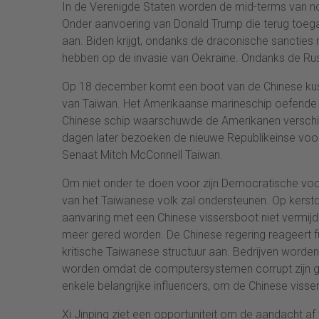
In de Verenigde Staten worden de mid-terms van 
Onder aanvoering van Donald Trump die terug toegang
aan. Biden krijgt, ondanks de draconische sancties r
hebben op de invasie van Oekraïne. Ondanks de Russis
Op 18 december komt een boot van de Chinese kust
van Taiwan. Het Amerikaanse marineschip oefende
Chinese schip waarschuwde de Amerikanen verschill
dagen later bezoeken de nieuwe Republikeinse voor
Senaat Mitch McConnell Taiwan.
Om niet onder te doen voor zijn Democratische voo
van het Taiwanese volk zal ondersteunen. Op kerstd
aanvaring met een Chinese vissersboot niet vermij
meer gered worden. De Chinese regering reageert furi
kritische Taiwanese structuur aan. Bedrijven worden
worden omdat de computersystemen corrupt zijn g
enkele belangrijke influencers, om de Chinese visse
Xi Jinping ziet een opportuniteit om de aandacht af