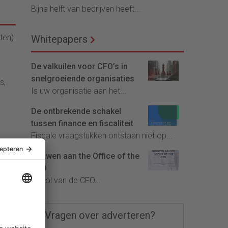
Bijna helft van bedrijven heeft...
ten)
Whitepapers
De valkuilen voor CFO’s in
snelgroeiende organisaties
s,
Is uw organisatie aan het...
De ontbrekende schakel
e
tussen finance en fiscaliteit
Fiscale vraagstukken ontstaan niet op...
Bouwen aan the Office of the
e
CFO
De rol van de CFO...
Vragen over adverteren?