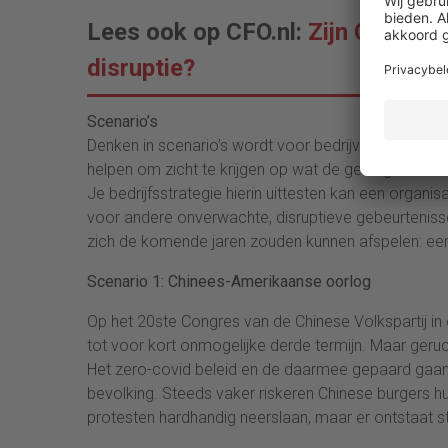
Lees ook op CFO.nl:
Zijn CFO’s g
disruptie?
Scenario’s
Denken in scenario’s wordt voor bedrijven die opere
helpen om zicht te krijgen op wat de gevolgen kunnen
Je bedrijfsstrategie hierin uittesten kan een organi
voor andere onverwachte, disruptieve gebeurteniss
zich de komende jaren zouden kunnen afspelen: een
Scenario 1: Chinees-Amerikaanse oorlog
Op het 20ste Congres van de Chinese Volkspartij in
tot voor kort onmogelijke derde termijn. Maar geruc
Het zero-covid beleid en de daarmee gepaard gaa
bevolking. Steeds vaker riskeren Chinese burgers hu
protesten hardhandig neerslaan, maar er ontstaat 