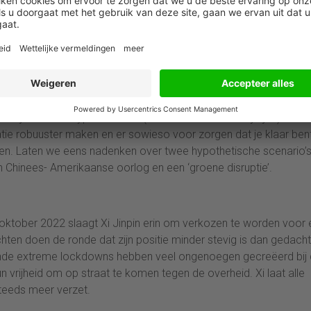
oed genoeg voorbereid op geopolitieke
ren in een onzekere wereld steeds belangrijker. Scenario’s kunn
 zijn van een hypothetische (maar niet onwaarschijnlijke) situat
satie robuuster maken en er sowieso voor zorgen dat je klaar ben
en. Laten we eens nadenken over twee hypothetische scenario’s
 Chinees- Amerikaanse oorlog en een ‘groene disruptie’.
 oktober 2022 slaagt Xi Jinpin erin om verkozen te worden voor
hten doen de ronde dat zijn positie minder stevig is dan gedacht
nde extreme lockdowns hebben veel ongenoegen gecreëerd bij
n vrijheid om op straat te komen tegen de overheid. Xi laat alle
steeds meer verzet.