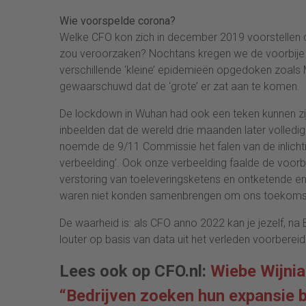
Wie voorspelde corona?
Welke CFO kon zich in december 2019 voorstellen d
zou veroorzaken? Nochtans kregen we de voorbije ja
verschillende ‘kleine’ epidemieën opgedoken zoals
gewaarschuwd dat de ‘grote’ er zat aan te komen.
De lockdown in Wuhan had ook een teken kunnen zij
inbeelden dat de wereld drie maanden later volled
noemde de 9/11 Commissie het falen van de inlich
verbeelding’. Ook onze verbeelding faalde de voor
verstoring van toeleveringsketens en ontketende en
waren niet konden samenbrengen om ons toekomstbeel
De waarheid is: als CFO anno 2022 kan je jezelf, na 
louter op basis van data uit het verleden voorbere
Lees ook op CFO.nl:
Wiebe Wijni
“Bedrijven zoeken hun expansie bu