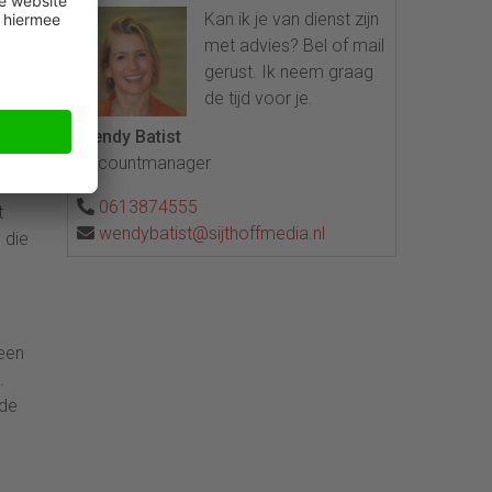
Kan ik je van dienst zijn
met advies? Bel of mail
gerust. Ik neem graag
de tijd voor je.
Wendy Batist
en
Accountmanager
ie.
0613874555
t
wendybatist@sijthoffmedia.nl
 die
 een
.
 de