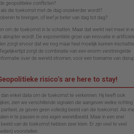
de geopolitieke conflicten?
st als die toekomst met de dag onzekerder wordt?
oberen te brengen, of leef je beter van dag tot dag?
eden om de toekomst in te schatten. Maar dat werkt niet meer in 
abrupter wordt. De exponentiële groei van innovatie in artificiël
ialen zorgt ervoor dat we nog maar heel moeilijk kunnen inschatte
 Tegelijkertijd zorgt de combinatie van een enorm verstrengelde
formatie over de wereld stromen, voor een toename van disrup
Geopolitieke risico’s are here to stay!
dan enkel data om de toekomst te verkennen. Hij heeft ook
ken, zien we verschillende signalen die aangeven welke richting
 partieel, ze geven geen volledig beeld van die toekomst. Als m
alen in te passen in ons eigen wereldbeeld. Maar in een snel
eeld van de toekomst hebben zeer klein. Er zijn veel te veel
illen) voorstellen.