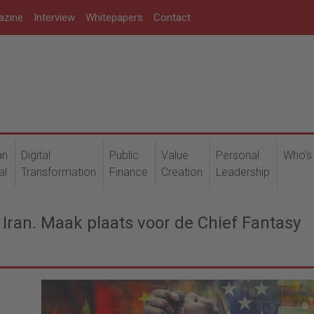
azine
Interview
Whitepapers
Contact
an
Digital
Public
Value
Personal
Who's
al
Transformation
Finance
Creation
Leadership
, Iran. Maak plaats voor de Chief Fantasy