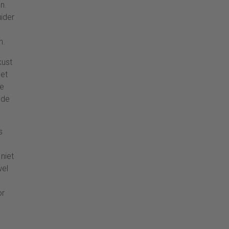
n.
ider
n.
kust
et
ie
 de
s
niet
wel
or