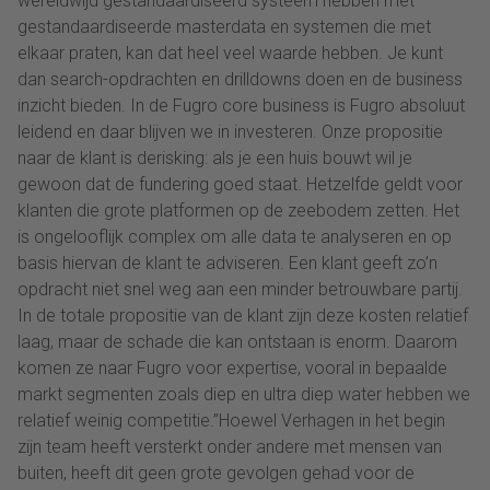
wereldwijd gestandaardiseerd systeem hebben met
gestandaardiseerde masterdata en systemen die met
elkaar praten, kan dat heel veel waarde hebben. Je kunt
dan search-opdrachten en drilldowns doen en de business
inzicht bieden. In de Fugro core business is Fugro absoluut
leidend en daar blijven we in investeren. Onze propositie
naar de klant is derisking: als je een huis bouwt wil je
gewoon dat de fundering goed staat. Hetzelfde geldt voor
klanten die grote platformen op de zeebodem zetten. Het
is ongelooflijk complex om alle data te analyseren en op
basis hiervan de klant te adviseren. Een klant geeft zo’n
opdracht niet snel weg aan een minder betrouwbare partij.
In de totale propositie van de klant zijn deze kosten relatief
laag, maar de schade die kan ontstaan is enorm. Daarom
komen ze naar Fugro voor expertise, vooral in bepaalde
markt segmenten zoals diep en ultra diep water hebben we
relatief weinig competitie.”Hoewel Verhagen in het begin
zijn team heeft versterkt onder andere met mensen van
buiten, heeft dit geen grote gevolgen gehad voor de