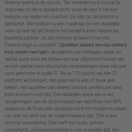
finance-teams in de opco’s. “De verandering is vooral de
regionale rol die is aangebracht, voor de rest is het een
kwestie van leiden en coachen. De stip op de horizon is
geplaatst. We hebben nu een roadmap en een duidelijke
visie op hoe wij als finance het bedrijf kunnen helpen als
business partner. Je ziet mensen groeien in hun job.
Finance krijgt nu zuurstof.”
Opzetten shared service centers
kost enorm veel tijd
In de plannen van Verhagen staan en
aantal quick wins die binnen een jaar afgerond moeten zijn
en een aantal meer structurele veranderingen waar vier jaar
voor genomen is zoals IT. “Als je 170 opco’s op één IT-
platform wil brengen, dan gaat niet in één of twee jaar
lukken. Het opzetten van shared service centers per land
kost al enorm veel tijd.” Een duidelijke quick win is het
terugbrengen van de doorlooptijd van reporting met 50%
waardoor de financiële resultaten nu in het midden in plaats
van aan het eind van de maand bekend zijn. “Dat is een
enorme verandering. Dat heeft het team, zonder
consultants, zelf bewerkstelligd in vier maanden tijd. Het