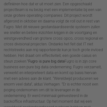
definiëren hoe dat er uit moet zien. Een opgeschaald
projectteam is nu bezig met een implementatie bij een van
onze grotere operating companies. Dit project wordt
afgerond in oktober en daarna volgt de roll out in rest van
Fugro. Met dit nieuwe gestandaardiseerde systeem zullen
we sneller en betere inzichten krijgen in de voortgang en
winstgevendheid van grotere cross opco, cross regional en
cross divisional projecten. Ondanks het feit dat IT niet
rechtstreeks aan mij rapporteerde kun je toch grote invloed
hebben. Het draait om effectiviteit, een goede casus en
steun zoeken.”
Fugro is pure big data
Fugro is in zijn core
business een pure big data onderneming. Fugro verzamelt,
verwerkt en interpreteert data en komt op basis hiervan
met een advies aan de klant. “Wereldwijd produceren we
enorm veel data”, aldus Verhagen. “Er is echter nooit een
poging ondernomen om dit te leveragen in de
onderneming. Er werd minimaal geïnvesteerd in de
backoffice infrastructuur. Op het moment dat wij een