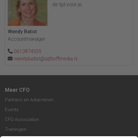
de tijd voor je.
Wendy Batist
Accountmanager
0613874555
wendybatist@sijthoffmedia.nl
Meer CFO
Partners en Adverteren
Events
CFO Association
Trainingen