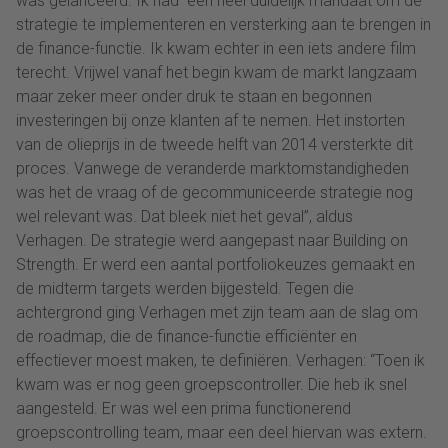
was gelanceerd. Ik had een heel duidelijk mandaat om de
strategie te implementeren en versterking aan te brengen in
de finance-functie. Ik kwam echter in een iets andere film
terecht. Vrijwel vanaf het begin kwam de markt langzaam
maar zeker meer onder druk te staan en begonnen
investeringen bij onze klanten af te nemen. Het instorten
van de olieprijs in de tweede helft van 2014 versterkte dit
proces. Vanwege de veranderde marktomstandigheden
was het de vraag of de gecommuniceerde strategie nog
wel relevant was. Dat bleek niet het geval”, aldus
Verhagen. De strategie werd aangepast naar Building on
Strength. Er werd een aantal portfoliokeuzes gemaakt en
de midterm targets werden bijgesteld. Tegen die
achtergrond ging Verhagen met zijn team aan de slag om
de roadmap, die de finance-functie efficiënter en
effectiever moest maken, te definiëren. Verhagen: “Toen ik
kwam was er nog geen groepscontroller. Die heb ik snel
aangesteld. Er was wel een prima functionerend
groepscontrolling team, maar een deel hiervan was extern.