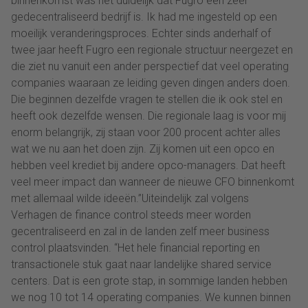
binnenkomst was het duidelijk dat Fugro een zeer
gedecentraliseerd bedrijf is. Ik had me ingesteld op een
moeilijk veranderingsproces. Echter sinds anderhalf of
twee jaar heeft Fugro een regionale structuur neergezet en
die ziet nu vanuit een ander perspectief dat veel operating
companies waaraan ze leiding geven dingen anders doen.
Die beginnen dezelfde vragen te stellen die ik ook stel en
heeft ook dezelfde wensen. Die regionale laag is voor mij
enorm belangrijk, zij staan voor 200 procent achter alles
wat we nu aan het doen zijn. Zij komen uit een opco en
hebben veel krediet bij andere opco-managers. Dat heeft
veel meer impact dan wanneer de nieuwe CFO binnenkomt
met allemaal wilde ideeën.”Uiteindelijk zal volgens
Verhagen de finance control steeds meer worden
gecentraliseerd en zal in de landen zelf meer business
control plaatsvinden. “Het hele financial reporting en
transactionele stuk gaat naar landelijke shared service
centers. Dat is een grote stap, in sommige landen hebben
we nog 10 tot 14 operating companies. We kunnen binnen