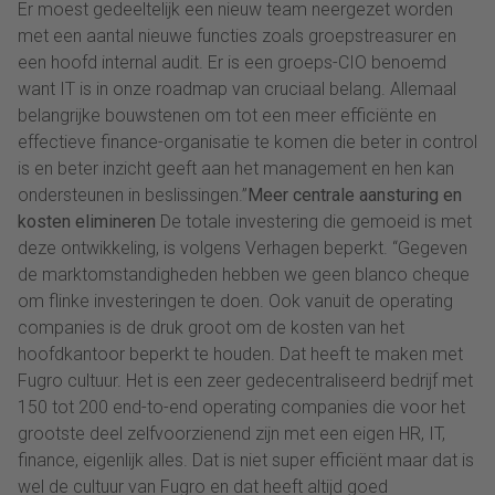
Er moest gedeeltelijk een nieuw team neergezet worden
met een aantal nieuwe functies zoals groepstreasurer en
een hoofd internal audit. Er is een groeps-CIO benoemd
want IT is in onze roadmap van cruciaal belang. Allemaal
belangrijke bouwstenen om tot een meer efficiënte en
effectieve finance-organisatie te komen die beter in control
is en beter inzicht geeft aan het management en hen kan
ondersteunen in beslissingen.”
Meer centrale aansturing en
kosten elimineren
De totale investering die gemoeid is met
deze ontwikkeling, is volgens Verhagen beperkt. “Gegeven
de marktomstandigheden hebben we geen blanco cheque
om flinke investeringen te doen. Ook vanuit de operating
companies is de druk groot om de kosten van het
hoofdkantoor beperkt te houden. Dat heeft te maken met
Fugro cultuur. Het is een zeer gedecentraliseerd bedrijf met
150 tot 200 end-to-end operating companies die voor het
grootste deel zelfvoorzienend zijn met een eigen HR, IT,
finance, eigenlijk alles. Dat is niet super efficiënt maar dat is
wel de cultuur van Fugro en dat heeft altijd goed