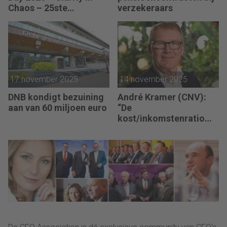
Chaos – 25ste
verzekeraars
Jubileumeditie
17 november 2025
14 november 2025
DNB kondigt bezuining
André Kramer (CNV):
aan van 60 miljoen euro
“De
kost/inkomstenratio
van een aantal banken
ligt rond de 70%,
grotendeels
personeelskosten.”