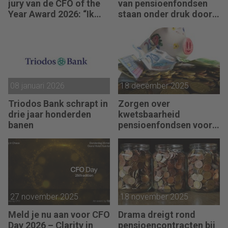
jury van de CFO of the
van pensioenfondsen
Year Award 2026: “Ik
staan onder druk door
kijk of CFO’s scherpte
geopolitieke
combineren met
spanningen
mensgericht
leiderschap.”
08 januari 2026
18 december 2025
Triodos Bank schrapt in
Zorgen over
drie jaar honderden
kwetsbaarheid
banen
pensioenfondsen voor
AI-zeepbel
27 november 2025
18 november 2025
Meld je nu aan voor CFO
Drama dreigt rond
Day 2026 – Clarity in
pensioencontracten bij