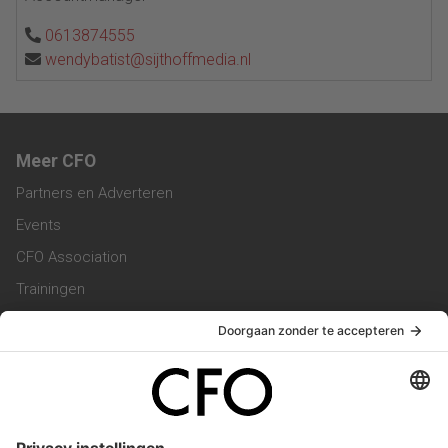
0613874555
wendybatist@sijthoffmedia.nl
Meer CFO
Partners en Adverteren
Events
CFO Association
Trainingen
Magazine
Vacatures
Service & Contact
Contact & Redactie