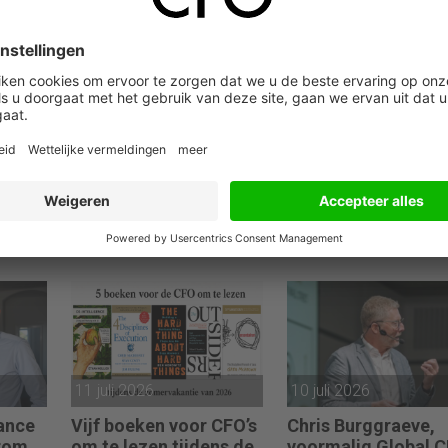
25 juli 2026
21 juli 2026
gen
Annemarie Kingma
Ferdinand Spieren
ten
(Chief Value Officers):
(CFO/COO MR
P
“Veel organisaties zijn
MARVIS): “Ik had n
le
uitstekend ingericht
mijn bureau op de
 echt
voor de wereld van
juiste hoogte
jpen
vandaag.”
ingesteld, of de
odig
investeringsronde 
op mijn bord.”
11 juli 2026
10 juli 2026
nance
Vijf boeken voor CFO’s
Chris Burggraeve,
rom
om te lezen tijdens de
voormalig Global 