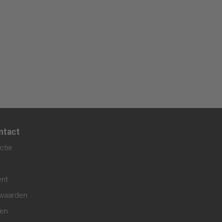
ntact
ctie
ent
waarden
gen