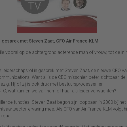
n gesprek met Steven Zaat, CFO Air France-KLM.
ie vooral op de achtergrond acterende man of vrouw, tot de in 
 leiderschapsrol in gesprek met Steven Zaat, de nieuwe CFO van
Communications. Want al is de CEO misschien beter zichtbaar, d
bezig. Hij of zij is ook druk met bestuursprocessen en
FO, wat kunnen we van hem of haar als leider verwachten?
llende functies. Steven Zaat begon zijn loopbaan in 2000 bij het
htvaartsector-ervaring mee. Als CFO van Air France-KLM volgt hi
n gaat.