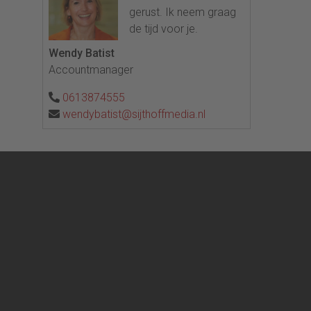
gerust. Ik neem graag
de tijd voor je.
Wendy Batist
Accountmanager
0613874555
wendybatist@sijthoffmedia.nl