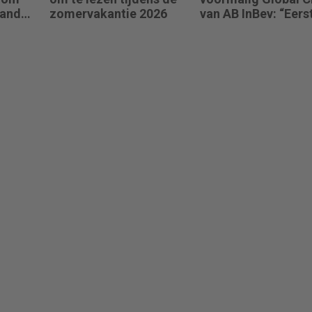
and –
zomervakantie 2026
van AB InBev: “Eers
donk
Pricing Power. Dan 
):
Niet omgekeerd.”
ij
 maar
s.”