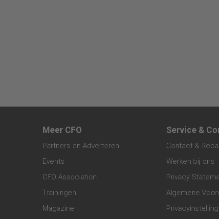
Meer CFO
Service & Co
Partners en Adverteren
Contact & Reda
Events
Werken bij ons
CFO Association
Privacy Statem
Trainingen
Algemene Voor
Magazine
Privacyinstellin