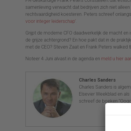
PR-deskundige Frank Peters constateert dat ethisc
samenleving verwacht dat bedrijven zich niet allee
rechtvaardigheid koesteren. Peters schreef onlang
voor integer leiderschap’
.
Grijpt de moderne CFO daadwerkelijk de macht en is 
de grijze achtergrond? En hoe pakt dat in de prakti
met de CEO? Steven Zaat en Frank Peters walked 
Noteer 4 Juni alvast in de agenda en
meld u hier aa
Charles Sanders
Charles Sanders is algem
Elsevier Weekblad en als 
schreef de boeken "Oogg