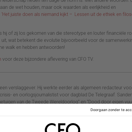
h leiderschap heden ten dage dé norm is. Met andere woorden: 
n aan de wet houden, maar ook waarden als eerlijkheid en
s
‘Het juiste doen als niemand kijkt – Lessen uit de ethiek en filos
hij of zij los gekomen van die stereotype en louter financiële ro
jk uit, wat betekent die evolutie bijvoorbeeld voor de samenwerki
the walk en hebben antwoorden!
n
voor deze bijzondere aflevering van CFO TV.
een verslaggever. Hij werkte eerder als algemeen redacteur voo
crisis- en oorlogsjournalistist voor dagblad De Telegraaf. Sande
etuigen van de Tweede Wereldoorlog" en "Dood door eigen vuur