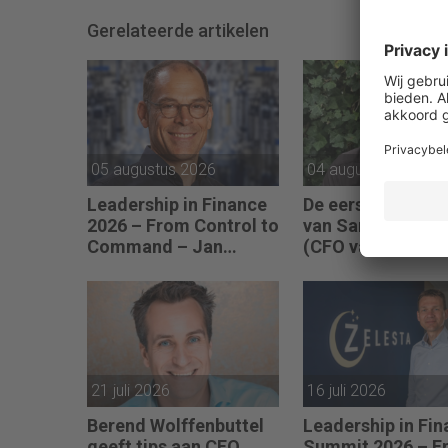
Gerelateerde artikelen
05 augustus 2026
04 augustus 2026
Leadership in Finance
De eerste 100 da
2026 – From Control to
van Sander Schol
Command – Jan
(CFO van de YOE
Hendrik van Gilst (CFO
Groep): “Financië
van The Protein
sturing werkt pas
Brewery): “Je moet
als mensen begri
vaak met relatief
waarom keuzes n
weinig data toch
zijn.”
knopen doorhakken.”
21 juli 2026
16 juli 2026
Berend Wolffenbuttel
Leadership in Fi
geeft tips aan CFO
Summit 2026 – F