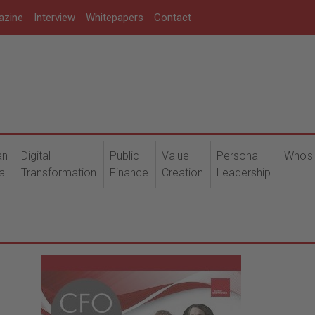
azine
Interview
Whitepapers
Contact
an
Digital
Public
Value
Personal
Who's
al
Transformation
Finance
Creation
Leadership