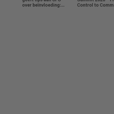
over beïnvloeding:
Control to Comm
“Het beste advies
Sebastiaan Stip
strandt als je niet
(CFO van Zelesta
aansluit.”
“Intuïtie is voor m
geen buikgevoel,
verzamelde kenni