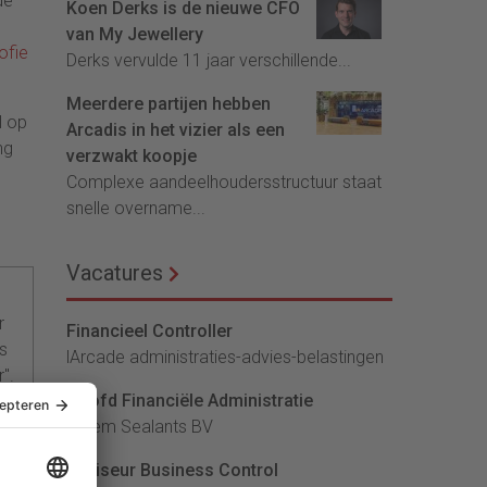
de
Koen Derks is de nieuwe CFO
van My Jewellery
ofie
Derks vervulde 11 jaar verschillende...
Meerdere partijen hebben
l op
Arcadis in het vizier als een
ng
verzwakt koopje
Complexe aandeelhoudersstructuur staat
snelle overname...
Vacatures
r
Financieel Controller
rs
lArcade administraties-advies-belastingen
".
Hoofd Financiële Administratie
Bloem Sealants BV
Adviseur Business Control