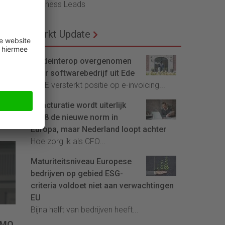
Business Leads
Markt Update
Tradeinterop overgenomen
door softwarebedrijf uit Ede
4CEE versterkt positie op e-invoicing...
burg
E-facturatie wordt uiterlijk
2028 de nieuwe norm in
et
Europa, maar Nederland loopt achter
Hoe zorg ik als CFO...
Maturiteitsniveau Europese
lag
bedrijven op gebied ESG-
criteria voldoet niet aan verwachtingen
EU
Bijna helft van bedrijven heeft...
CMO