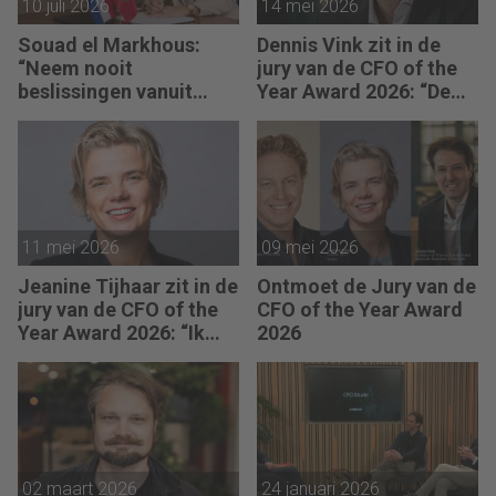
10 juli 2026
14 mei 2026
Souad el Markhous:
Dennis Vink zit in de
“Neem nooit
jury van de CFO of the
beslissingen vanuit
Year Award 2026: “De
angst, maar vanuit
CFO van morgen
visie.”
balanceert emotionele
intelligentie feilloos
met ijzeren
administratieve
discipline.”
11 mei 2026
09 mei 2026
Jeanine Tijhaar zit in de
Ontmoet de Jury van de
jury van de CFO of the
CFO of the Year Award
Year Award 2026: “Ik
2026
kijk of CFO’s scherpte
combineren met
mensgericht
leiderschap.”
02 maart 2026
24 januari 2026