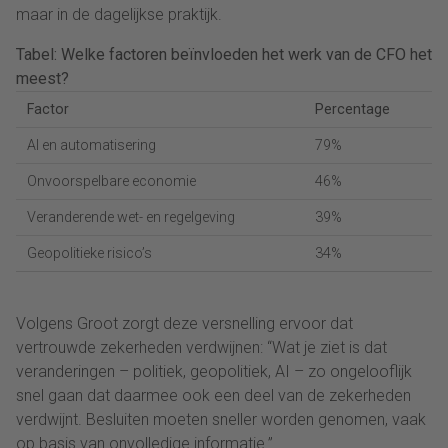
maar in de dagelijkse praktijk.
Tabel: Welke factoren beïnvloeden het werk van de CFO het
meest?
Factor
Percentage
AI en automatisering
79%
Onvoorspelbare economie
46%
Veranderende wet- en regelgeving
39%
Geopolitieke risico’s
34%
Volgens Groot zorgt deze versnelling ervoor dat
vertrouwde zekerheden verdwijnen: “Wat je ziet is dat
veranderingen – politiek, geopolitiek, AI – zo ongelooflijk
snel gaan dat daarmee ook een deel van de zekerheden
verdwijnt. Besluiten moeten sneller worden genomen, vaak
op basis van onvolledige informatie.”