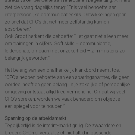
steeds vaker behoefte aan reflectie en begeleiding. Allmers
ziet die vraag dagelijks terug: “Er is veel behoefte aan
interpersoonlijke communicatieskills. Ontwikkelingen gaan
zo snel dat CFO’s dit niet meer zelfstandig kunnen
absorberen.”
Ook Groot herkent die behoefte: “Het gaat niet alleen meer
om trainingen in cijfers. Soft skills – communicatie,
leiderschap, omgaan met onzekerheid – zijn minstens zo
belangrijk geworden.”
Het belang van een onafhankelijk klankbord neemt toe:
“CFO’s hebben behoefte aan een sparringspartner, die geen
oordeel heeft en geen belang. In je zakelijke of persoonlijke
omgeving ontstaat altijd kleurvermenging. Omdat wij veel
CFO’s spreken, worden we vaak benaderd om objectief
een spiegel voor te houden.”
Spanning op de arbeidsmarkt
Tegelijkertijd is de interim-markt grillig. De zwaardere en
bredere CFO-rol vertaalt zich niet altijd in passende