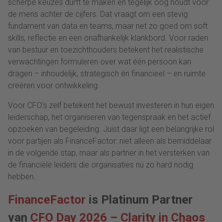
scherpe keuzes durft te maken en tegelijk oog houdt voor
de mens achter de cijfers. Dat vraagt om een stevig
fundament van data en teams, maar net zo goed om soft
skills, reflectie en een onafhankelijk klankbord. Voor raden
van bestuur en toezichthouders betekent het realistische
verwachtingen formuleren over wat één persoon kan
dragen – inhoudelijk, strategisch én financieel – en ruimte
creëren voor ontwikkeling.
Voor CFO’s zelf betekent het bewust investeren in hun eigen
leiderschap, het organiseren van tegenspraak en het actief
opzoeken van begeleiding. Juist daar ligt een belangrijke rol
voor partijen als FinanceFactor: niet alleen als bemiddelaar
in de volgende stap, maar als partner in het versterken van
de financiële leiders die organisaties nu zo hard nodig
hebben.
FinanceFactor
is Platinum Partner
van
CFO Day 2026 – Clarity in Chaos