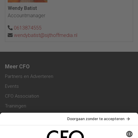
Wendy Batist
Accountmanager
0613874555
wendybatist@sijthoffmedia.nl
Meer CFO
Partners en Adverteren
Events
CFO Association
Trainingen
Magazine
Vacatures
Service & Contact