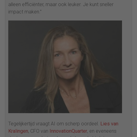
alleen efficiënter, maar ook leuker. Je kunt sneller
impact maken.”
Tegelijkertijd vraagt AI om scherp oordeel.
Lies van
Kralingen
, CFO van
InnovationQuarter
, en eveneens