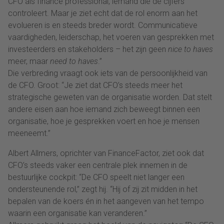
CFO als finance professional, iemand die de cijfers
controleert. Maar je ziet echt dat de rol enorm aan het
evolueren is en steeds breder wordt. Communicatieve
vaardigheden, leiderschap, het voeren van gesprekken met
investeerders en stakeholders – het zijn geen
nice to haves
meer, maar
need to haves
.”
Die verbreding vraagt ook iets van de persoonlijkheid van
de CFO. Groot: “Je ziet dat CFO’s steeds meer het
strategische geweten van de organisatie worden. Dat stelt
andere eisen aan hoe iemand zich beweegt binnen een
organisatie, hoe je gesprekken voert en hoe je mensen
meeneemt.”
Albert Allmers, oprichter van FinanceFactor, ziet ook dat
CFO’s steeds vaker een centrale plek innemen in de
bestuurlijke cockpit: “De CFO speelt niet langer een
ondersteunende rol,” zegt hij. “Hij of zij zit midden in het
bepalen van de koers én in het aangeven van het tempo
waarin een organisatie kan veranderen.”