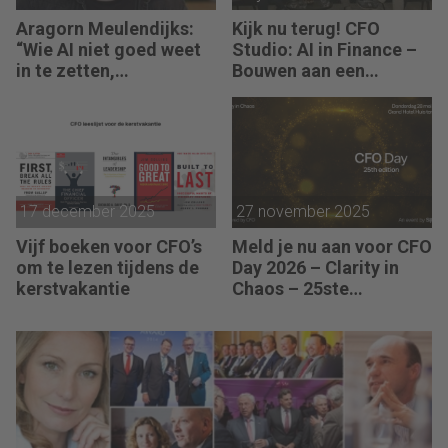
Aragorn Meulendijks:
Kijk nu terug! CFO
“Wie AI niet goed weet
Studio: AI in Finance –
in te zetten,
Bouwen aan een
concurreert straks met
veerkrachtige
mensen die dat wel
organisatie
doen en daardoor tien
keer sneller werken.”
17 december 2025
27 november 2025
Vijf boeken voor CFO’s
Meld je nu aan voor CFO
om te lezen tijdens de
Day 2026 – Clarity in
kerstvakantie
Chaos – 25ste
Jubileumeditie