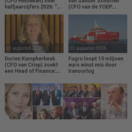
(CFO Heineken) over
van Sander Scholten
halfjaarcijfers 2026: “De
(CFO van de YOEP
strategie werkt en de
Groep): “Financiële
vooruitgang is
sturing werkt pas echt
zichtbaar.”
als mensen begrijpen
waarom keuzes nodig
zijn.”
03 augustus 2026
03 augustus 2026
Dorien Kampherbeek
Fugro loopt 15 miljoen
(CFO van Crisp) zoekt
euro winst mis door
een Head of Finance:
Iranoorlog
“We willen meer
performance driven
worden.”