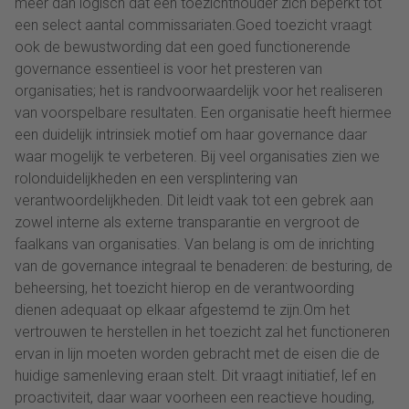
meer dan logisch dat een toezichthouder zich beperkt tot
een select aantal commissariaten.Goed toezicht vraagt
ook de bewustwording dat een goed functionerende
governance essentieel is voor het presteren van
organisaties; het is randvoorwaardelijk voor het realiseren
van voorspelbare resultaten. Een organisatie heeft hiermee
een duidelijk intrinsiek motief om haar governance daar
waar mogelijk te verbeteren. Bij veel organisaties zien we
rolonduidelijkheden en een versplintering van
verantwoordelijkheden. Dit leidt vaak tot een gebrek aan
zowel interne als externe transparantie en vergroot de
faalkans van organisaties. Van belang is om de inrichting
van de governance integraal te benaderen: de besturing, de
beheersing, het toezicht hierop en de verantwoording
dienen adequaat op elkaar afgestemd te zijn.Om het
vertrouwen te herstellen in het toezicht zal het functioneren
ervan in lijn moeten worden gebracht met de eisen die de
huidige samenleving eraan stelt. Dit vraagt initiatief, lef en
proactiviteit, daar waar voorheen een reactieve houding,