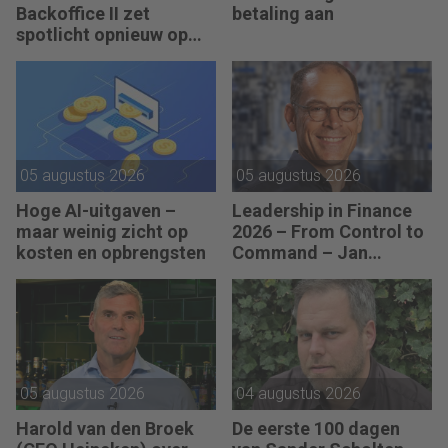
Backoffice II zet
betaling aan
spotlicht opnieuw op
JEX
05 augustus 2026
05 augustus 2026
Hoge AI-uitgaven –
Leadership in Finance
maar weinig zicht op
2026 – From Control to
kosten en opbrengsten
Command – Jan
Hendrik van Gilst (CFO
van The Protein
Brewery): “Je moet
vaak met relatief weinig
data toch knopen
doorhakken.”
05 augustus 2026
04 augustus 2026
Harold van den Broek
De eerste 100 dagen