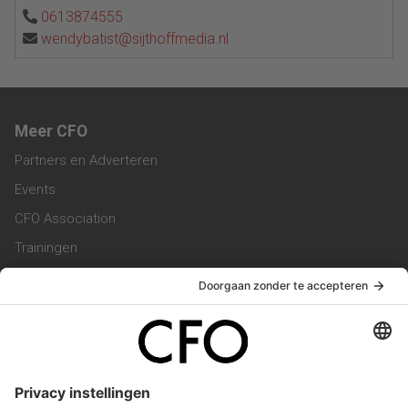
0613874555
wendybatist@sijthoffmedia.nl
Meer CFO
Partners en Adverteren
Events
CFO Association
Trainingen
Magazine
Vacatures
Service & Contact
Contact & Redactie
Werken bij ons