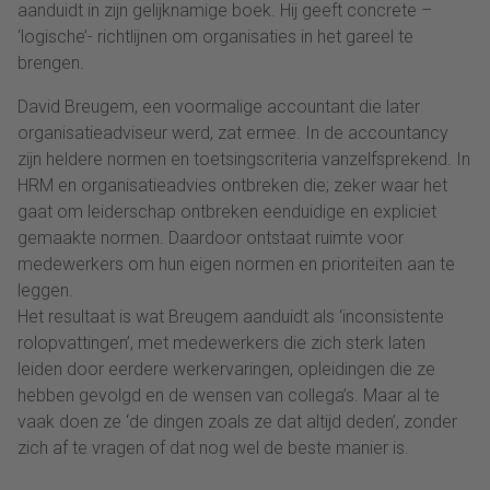
aanduidt in zijn gelijknamige boek. Hij geeft concrete –
‘logische’- richtlijnen om organisaties in het gareel te
brengen.
David Breugem, een voormalige accountant die later
organisatieadviseur werd, zat ermee. In de accountancy
zijn heldere normen en toetsingscriteria vanzelfsprekend. In
HRM en organisatieadvies ontbreken die; zeker waar het
gaat om leiderschap ontbreken eenduidige en expliciet
gemaakte normen. Daardoor ontstaat ruimte voor
medewerkers om hun eigen normen en prioriteiten aan te
leggen.
Het resultaat is wat Breugem aanduidt als ‘inconsistente
rolopvattingen’, met medewerkers die zich sterk laten
leiden door eerdere werkervaringen, opleidingen die ze
hebben gevolgd en de wensen van collega’s. Maar al te
vaak doen ze ‘de dingen zoals ze dat altijd deden’, zonder
zich af te vragen of dat nog wel de beste manier is.