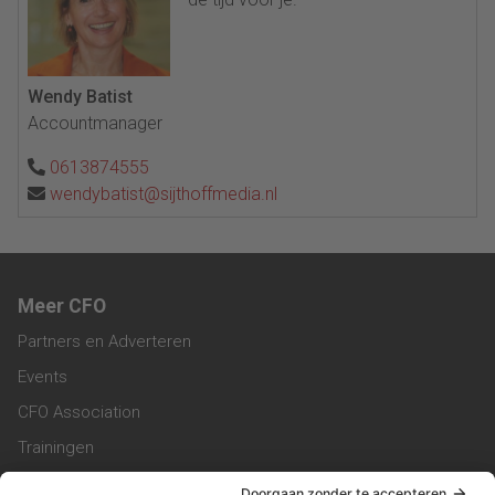
Wendy Batist
Accountmanager
0613874555
wendybatist@sijthoffmedia.nl
Meer CFO
Partners en Adverteren
Events
CFO Association
Trainingen
Magazine