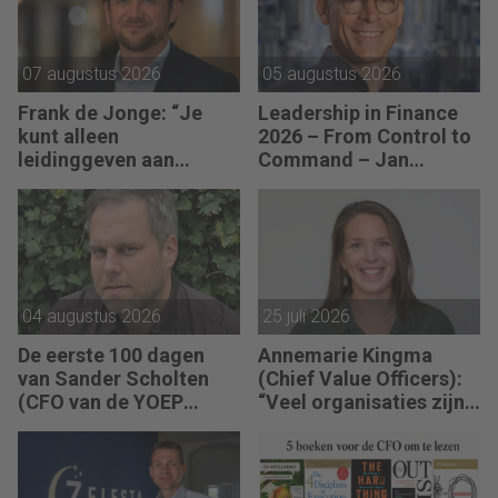
07 augustus 2026
05 augustus 2026
Frank de Jonge: “Je
Leadership in Finance
kunt alleen
2026 – From Control to
leidinggeven aan
Command – Jan
anderen als je leiding
Hendrik van Gilst (CFO
kunt geven aan jezelf.”
van The Protein
Brewery): “Je moet
vaak met relatief weinig
data toch knopen
doorhakken.”
04 augustus 2026
25 juli 2026
De eerste 100 dagen
Annemarie Kingma
van Sander Scholten
(Chief Value Officers):
(CFO van de YOEP
“Veel organisaties zijn
Groep): “Financiële
uitstekend ingericht
sturing werkt pas echt
voor de wereld van
als mensen begrijpen
vandaag.”
waarom keuzes nodig