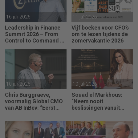
zijn.”
16 juli 2026
11 juli 2026
Leadership in Finance
Vijf boeken voor CFO’s
Summit 2026 – From
om te lezen tijdens de
Control to Command –
zomervakantie 2026
Sebastiaan Stipdonk
(CFO van Zelesta):
“Intuïtie is voor mij
geen buikgevoel, maar
verzamelde kennis.”
10 juli 2026
10 juli 2026
Chris Burggraeve,
Souad el Markhous:
voormalig Global CMO
“Neem nooit
van AB InBev: “Eerst
beslissingen vanuit
Pricing Power. Dan ROI.
angst, maar vanuit
Niet omgekeerd.”
visie.”