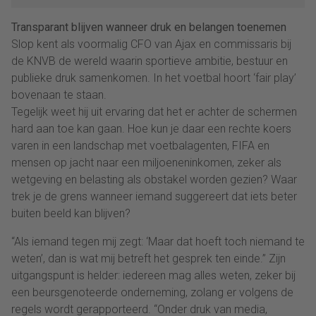
Transparant blijven wanneer druk en belangen toenemen
Slop kent als voormalig CFO van Ajax en commissaris bij
de KNVB de wereld waarin sportieve ambitie, bestuur en
publieke druk samenkomen. In het voetbal hoort ‘fair play’
bovenaan te staan.
Tegelijk weet hij uit ervaring dat het er achter de schermen
hard aan toe kan gaan. Hoe kun je daar een rechte koers
varen in een landschap met voetbalagenten, FIFA en
mensen op jacht naar een miljoeneninkomen, zeker als
wetgeving en belasting als obstakel worden gezien? Waar
trek je de grens wanneer iemand suggereert dat iets beter
buiten beeld kan blijven?
“Als iemand tegen mij zegt: ‘Maar dat hoeft toch niemand te
weten’, dan is wat mij betreft het gesprek ten einde.” Zijn
uitgangspunt is helder: iedereen mag alles weten, zeker bij
een beursgenoteerde onderneming, zolang er volgens de
regels wordt gerapporteerd. “Onder druk van media,