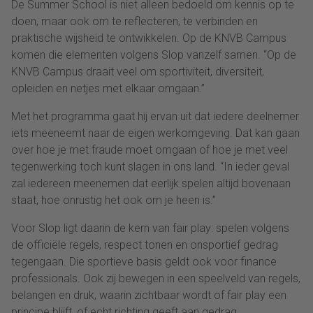
De Summer School is niet alleen bedoeld om kennis op te
doen, maar ook om te reflecteren, te verbinden en
praktische wijsheid te ontwikkelen. Op de KNVB Campus
komen die elementen volgens Slop vanzelf samen. “Op de
KNVB Campus draait veel om sportiviteit, diversiteit,
opleiden en netjes met elkaar omgaan.”
Met het programma gaat hij ervan uit dat iedere deelnemer
iets meeneemt naar de eigen werkomgeving. Dat kan gaan
over hoe je met fraude moet omgaan of hoe je met veel
tegenwerking toch kunt slagen in ons land. “In ieder geval
zal iedereen meenemen dat eerlijk spelen altijd bovenaan
staat, hoe onrustig het ook om je heen is.”
Voor Slop ligt daarin de kern van fair play: spelen volgens
de officiële regels, respect tonen en onsportief gedrag
tegengaan. Die sportieve basis geldt ook voor finance
professionals. Ook zij bewegen in een speelveld van regels,
belangen en druk, waarin zichtbaar wordt of fair play een
principe blijft, of echt richting geeft aan gedrag.