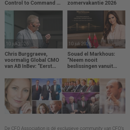
Control to Command –
zomervakantie 2026
Sebastiaan Stipdonk
(CFO van Zelesta):
“Intuïtie is voor mij
geen buikgevoel, maar
verzamelde kennis.”
10 juli 2026
10 juli 2026
Chris Burggraeve,
Souad el Markhous:
voormalig Global CMO
“Neem nooit
van AB InBev: “Eerst
beslissingen vanuit
Pricing Power. Dan ROI.
angst, maar vanuit
Niet omgekeerd.”
visie.”
De CFO Association is dé exclusieve community van CFO's