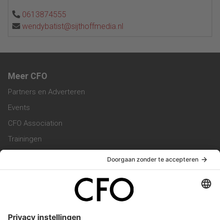
0613874555
wendybatist@sijthoffmedia.nl
Meer CFO
Partners en Adverteren
Events
CFO Association
Trainingen
Magazine
Vacatures
Service & Contact
Contact & Redactie
Werken bij ons