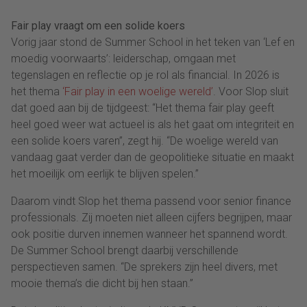
Fair play vraagt om een solide koers
Vorig jaar stond de Summer School in het teken van ‘Lef en
moedig voorwaarts’: leiderschap, omgaan met
tegenslagen en reflectie op je rol als financial. In 2026 is
het thema
‘Fair play in een woelige wereld’
. Voor Slop sluit
dat goed aan bij de tijdgeest: “Het thema fair play geeft
heel goed weer wat actueel is als het gaat om integriteit en
een solide koers varen”, zegt hij. “De woelige wereld van
vandaag gaat verder dan de geopolitieke situatie en maakt
het moeilijk om eerlijk te blijven spelen.”
Daarom vindt Slop het thema passend voor senior finance
professionals. Zij moeten niet alleen cijfers begrijpen, maar
ook positie durven innemen wanneer het spannend wordt.
De Summer School brengt daarbij verschillende
perspectieven samen. “De sprekers zijn heel divers, met
mooie thema’s die dicht bij hen staan.”