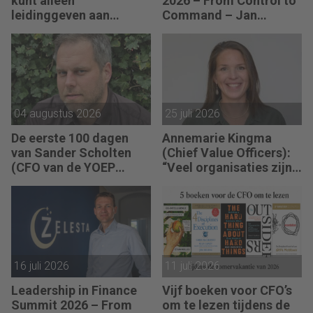
kunt alleen
2026 – From Control to
leidinggeven aan
Command – Jan
anderen als je leiding
Hendrik van Gilst (CFO
kunt geven aan jezelf.”
van The Protein
Brewery): “Je moet
vaak met relatief weinig
data toch knopen
doorhakken.”
04 augustus 2026
25 juli 2026
De eerste 100 dagen
Annemarie Kingma
van Sander Scholten
(Chief Value Officers):
(CFO van de YOEP
“Veel organisaties zijn
Groep): “Financiële
uitstekend ingericht
sturing werkt pas echt
voor de wereld van
als mensen begrijpen
vandaag.”
waarom keuzes nodig
zijn.”
16 juli 2026
11 juli 2026
Leadership in Finance
Vijf boeken voor CFO’s
Summit 2026 – From
om te lezen tijdens de