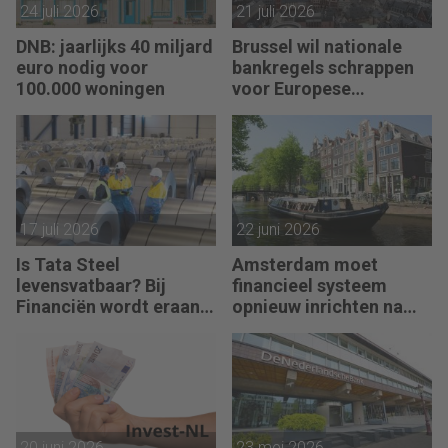
24 juli 2026
21 juli 2026
DNB: jaarlijks 40 miljard
Brussel wil nationale
euro nodig voor
bankregels schrappen
100.000 woningen
voor Europese
bankenunie
17 juli 2026
22 juni 2026
Is Tata Steel
Amsterdam moet
levensvatbaar? Bij
financieel systeem
Financiën wordt eraan
opnieuw inrichten na
getwijfeld
AFIS-debacle
20 juni 2026
23 mei 2026