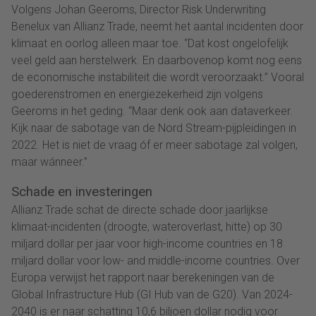
Volgens Johan Geeroms, Director Risk Underwriting
Benelux van Allianz Trade, neemt het aantal incidenten door
klimaat en oorlog alleen maar toe. “Dat kost ongelofelijk
veel geld aan herstelwerk. En daarbovenop komt nog eens
de economische instabiliteit die wordt veroorzaakt.” Vooral
goederenstromen en energiezekerheid zijn volgens
Geeroms in het geding. “Maar denk ook aan dataverkeer.
Kijk naar de sabotage van de Nord Stream-pijpleidingen in
2022. Het is niet de vraag óf er meer sabotage zal volgen,
maar wánneer.”
Schade en investeringen
Allianz Trade schat de directe schade door jaarlijkse
klimaat-incidenten (droogte, wateroverlast, hitte) op 30
miljard dollar per jaar voor high-income countries en 18
miljard dollar voor low- and middle-income countries. Over
Europa verwijst het rapport naar berekeningen van de
Global Infrastructure Hub (GI Hub van de G20). Van 2024-
2040 is er naar schatting 10,6 biljoen dollar nodig voor