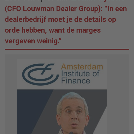
(CFO Louwman Dealer Group): “In een
dealerbedrijf moet je de details op
orde hebben, want de marges
vergeven weinig.”