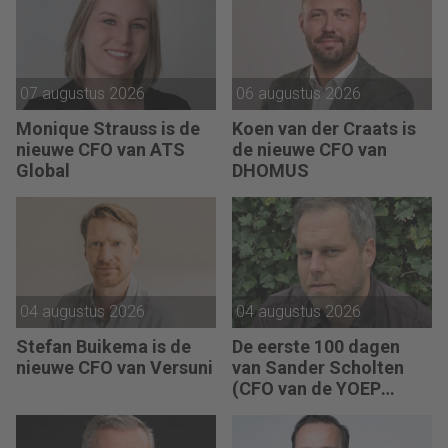
07 augustus 2026
06 augustus 2026
Monique Strauss is de
Koen van der Craats is
nieuwe CFO van ATS
de nieuwe CFO van
Global
DHOMUS
04 augustus 2026
04 augustus 2026
Stefan Buikema is de
De eerste 100 dagen
nieuwe CFO van Versuni
van Sander Scholten
(CFO van de YOEP
Groep): “Financiële
sturing werkt pas echt