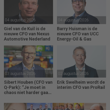
als mensen begrijpen
waarom keuzes nodig
zijn.”
04 augustus 2026
04 augustus 2026
Giel van de Kuil is de
Barry Huisman is de
nieuwe CFO van Nexus
nieuwe CFO van UCC
Automotive Nederland
Energy-Oil & Gas
03 augustus 2026
02 augustus 2026
Sibert Houben (CFO van
Erik Swelheim wordt de
Q-Park): “Je moet in
interim CFO van ProRail
chaos niet harder gaan
rennen, maar teruggaan
naar de fundamenten.”