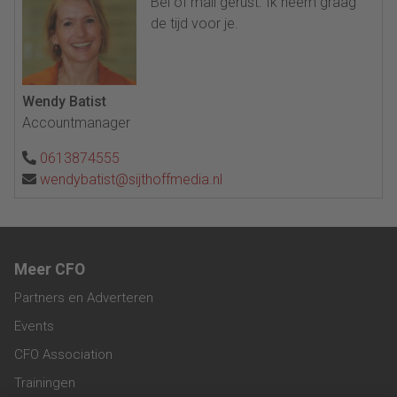
Bel of mail gerust. Ik neem graag
de tijd voor je.
Wendy Batist
Accountmanager
0613874555
wendybatist@sijthoffmedia.nl
Meer CFO
Partners en Adverteren
Events
CFO Association
Trainingen