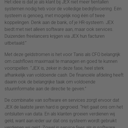
Het idee is dat je als klant bij JEX niet meer tientallen
systemen nodig heb voor de volledige bedrijfsvoering. Eén
systeem is genoeg, met mogelijk nog één of twee
koppelingen. Denk aan de bank, of je HR-systeem. JEX
biedt met niet alleen software aan, maar ook services.
Duizenden freelancers krijgen via JEX hun facturen
uitbetaald.”
Met deze geldstromen is het voor Tanis als CFO belangrijk
om cashflows maximaal te managen en goed te kunnen
voorspellen. “JEX is, zeker in deze fase, heel sterk
afhankelijk van voldoende cash. De financiële afdeling heeft
daarin ook de belangrijke taak om voldoende
stuurinformatie aan de directie te geven.”
De combinatie van software en services zorgt ervoor dat
JEX de laatste jaren hard is gegroeid. “Het gaat ons om het
ontsluiten van data. En als klanten groeien verdienen wij
geld, want aan ieder uur dat ons systeem wordt gebruikt
verdienen wij geld. Zowel in service fees als in software