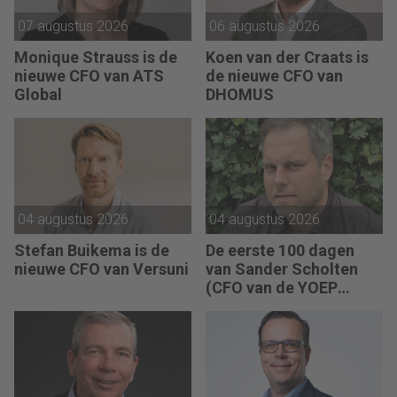
07 augustus 2026
06 augustus 2026
Monique Strauss is de
Koen van der Craats is
nieuwe CFO van ATS
de nieuwe CFO van
Global
DHOMUS
04 augustus 2026
04 augustus 2026
Stefan Buikema is de
De eerste 100 dagen
nieuwe CFO van Versuni
van Sander Scholten
(CFO van de YOEP
Groep): “Financiële
sturing werkt pas echt
als mensen begrijpen
waarom keuzes nodig
zijn.”