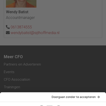
Wendy Batist
Accountmanager
0613874555
wendybatist@sijthoffmedia.nl
Meer CFO
Partners en Adverteren
Events
CFO Association
Trainingen
Magazine
Vacatures