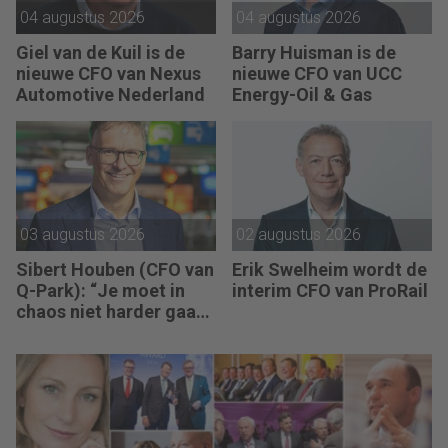
04 augustus 2026
04 augustus 2026
Giel van de Kuil is de
Barry Huisman is de
nieuwe CFO van Nexus
nieuwe CFO van UCC
Automotive Nederland
Energy-Oil & Gas
03 augustus 2026
02 augustus 2026
Sibert Houben (CFO van
Erik Swelheim wordt de
Q-Park): “Je moet in
interim CFO van ProRail
chaos niet harder gaan
rennen, maar teruggaan
naar de fundamenten.”