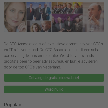
betekent dat de
Finance Controller: “De
rapportagecyclus
transitie van ons
sneller, slimmer en
Finance team is in volle
betrouwbaarder
gang.”
verloopt.”
De CFO Association is dé exclusieve community van CFO's
en FD's in Nederland. De CFO Association biedt een schat
aan ervaring, kennis en inspiratie. Word lid van ‘s lands
grootste peer to peer adviesbureau en laat je adviseren
door de top CFO's van Nederland.
Ontvang de gratis nieuwsbrief
Word nu lid
Populair