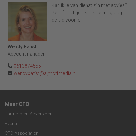
Kan ik je van dienst zijn met advies?
Bel of mail gerust. Ik neem graag
de tijd voor je.
Wendy Batist
Accountmanager
0613874555
wendybatist@sijthoffmedia.nl
Meer CFO
Partners en Adverteren
Events
CFO Association