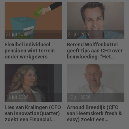
“We willen meer
zoekt een Finance
performance driven
Manager: “We zitten in
worden.”
een transitie van
reactief naar proactief.”
21 juli 2026
21 juli 2026
Flexibel individueel
Berend Wolffenbuttel
pensioen wint terrein
geeft tips aan CFO over
onder werkgevers
beïnvloeding: “Het
beste advies strandt als
je niet aansluit.”
16 juli 2026
12 juli 2026
Lies van Kralingen (CFO
Arnoud Breedijk (CFO
van InnovationQuarter)
van Heemskerk fresh &
zoekt een Financial
easy) zoekt een
Controller: “Succes
Business Controller en