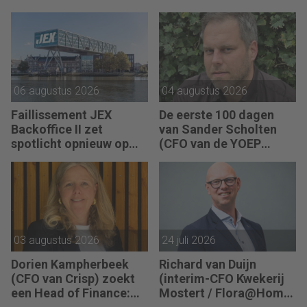
06 augustus 2026
04 augustus 2026
Faillissement JEX
De eerste 100 dagen
Backoffice II zet
van Sander Scholten
spotlicht opnieuw op
(CFO van de YOEP
JEX
Groep): “Financiële
sturing werkt pas echt
als mensen begrijpen
waarom keuzes nodig
zijn.”
03 augustus 2026
24 juli 2026
Dorien Kampherbeek
Richard van Duijn
(CFO van Crisp) zoekt
(interim-CFO Kwekerij
een Head of Finance:
Mostert / Flora@Home)