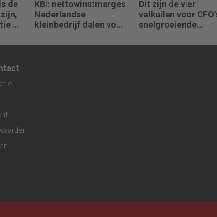
ls de
KBI: nettowinstmarges
Dit zijn de vier
zijn,
Nederlandse
valkuilen voor CFO’s
ie al
kleinbedrijf dalen voor
snelgroeiende
derde jaar op rij
organisaties
ntact
ctie
ent
waarden
gen