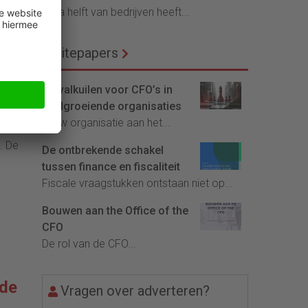
Bijna helft van bedrijven heeft...
n.
Whitepapers
en –
De valkuilen voor CFO’s in
snelgroeiende organisaties
Is uw organisatie aan het...
’s
. De
De ontbrekende schakel
tussen finance en fiscaliteit
Fiscale vraagstukken ontstaan niet op...
Bouwen aan the Office of the
CFO
De rol van de CFO...
 de
Vragen over adverteren?