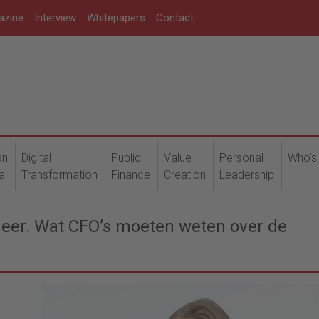
azine
Interview
Whitepapers
Contact
an
Digital
Public
Value
Personal
Who's
al
Transformation
Finance
Creation
Leadership
meer. Wat CFO’s moeten weten over de