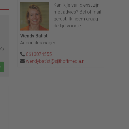
Kan ik je van dienst zijn
met advies? Bel of mail
gerust. Ik neem graag
de tijd voor je.
Wendy Batist
Accountmanager
y’s
0613874555
wendybatist@sijthoffmedia.nl
6