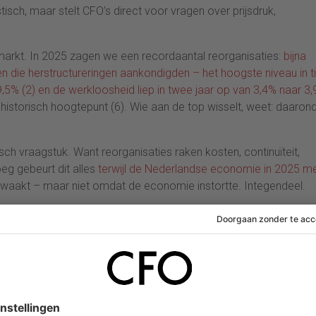
isch, maar stelt CFO’s direct voor vragen over prijsdruk,
markt. In 2025 zagen we een recordaantal reorganisaties:
bijna
 die herstructureringen aankondigden – het hoogste niveau in t
,5% (2) en de werkloosheid liep in twee jaar op van 3,4% naar 3
 historisch hoogtepunt (6). Wie aan de top wisselt, weet: daaron
ch vraagstuk. Want reorganisaties raken kosten, continuïteit,
eg gebeurt dit alles
terwijl de Nederlandse economie in 2025 m
aakt – maar niet omdat de economie instortte. Integendeel.
 – ‘Clarity in Chaos’ – Charlotte Hanne
raagt ook om een sterke talent- en