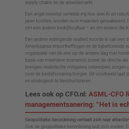
supply chains én de arbeidsmarkt.
Een angel investor vertelde mij hoe snel AI en robo
jaren kostten, worden nu in maanden gerealiseerd. 
om een andere bedrijfscultuur – en om leiders die tran
Een andere indringende realiteit hoorde ik van een 
Amerikaanse importheffingen en de bijbehorende w
organisatie van de ene op de andere dag met honde
basis van meerdere scenario’s zowel de directe als i
brengen; realistische mitigaties ontwerpen; zorgen
over de bedrijfsvoering borgen. Dit voorbeeld laat 
en strategisch te herstructureren.
Lees ook op CFO.nl:
ASML-CFO Ro
managementsanering: “Het is ech
Geopolitieke herordening vertaalt zich naar arbeids
Ook de geopolitieke herordening laat zich voelen.