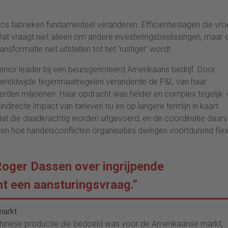
tics fabrieken fundamenteel veranderen. Efficiëntieslagen die vr
Dat vraagt niet alleen om andere investeringsbeslissingen, maar
sformatie niet uitstellen tot het ‘rustiger’ wordt.
senior leader bij een beursgenoteerd Amerikaans bedrijf. Door
ereldwijde tegenmaatregelen veranderde de P&L van haar
rden miljoenen. Haar opdracht was helder en complex tegelijk:
ndirecte impact van tarieven nu en op langere termijn in kaart
 dat die daadkrachtig worden uitgevoerd; en de coördinatie daar
zien hoe handelsconflicten organisaties dwingen voortdurend flex
ger Dassen over ingrijpende
t een aansturingsvraag.”
markt
 Chinese productie die bedoeld was voor de Amerikaanse markt,