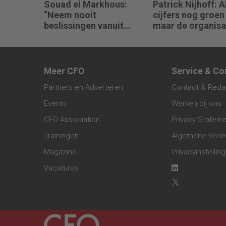
Souad el Markhous:
Patrick Nijhoff: A
“Neem nooit
cijfers nog groen 
beslissingen vanuit
maar de organisat
angst, maar vanuit
rood staat
visie.”
Meer CFO
Service & Co
Partners en Adverteren
Contact & Reda
Events
Werken bij ons
CFO Association
Privacy Statem
Trainingen
Algemene Voor
Magazine
Privacyinstellin
Vacatures