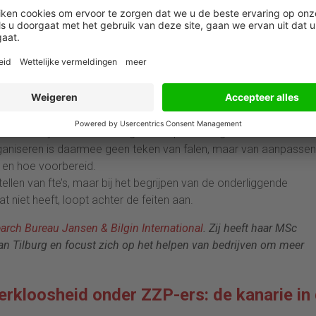
reorganisaties werken met vertraging door: garden leave,
en ervoor dat de arbeidsmarkt-effecten pas later zichtbaar worde
eker
wanneer nieuwe CEO’s hun organisatie herinrichten
.
, maar niet per se banenarm. Het gaat om verschuiving. Banen
iek dat afdwingen. Tegelijk ontstaan er tekorten op andere plekk
atiecapaciteit.
narioanalyse en investeringen in capabilities geen ‘zachte’ thema
rganiseren is daarmee geen teken van falen, maar van aanpassen
 en hoe voorbereid.
tellen van fte’s, maar bij het begrijpen van de onderliggende
t niet heeft, loopt achter de feiten aan.
arch Bureau Jansen & Bilgin International
. Zij heeft haar MSc
van Tilburg en focust zich op het helpen van bedrijven om meer
rkloosheid onder ZZP-ers: de kanarie in