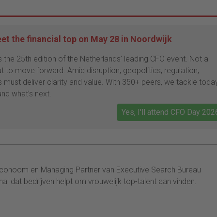
t the financial top on May 28 in Noordwijk
he 25th edition of the Netherlands’ leading CFO event. Not a
t to move forward. Amid disruption, geopolitics, regulation,
s must deliver clarity and value. With 350+ peers, we tackle toda
nd what’s next.
Yes, I'll attend CFO Day 202
seconoom en Managing Partner van Executive Search Bureau
nal dat bedrijven helpt om vrouwelijk top-talent aan vinden.