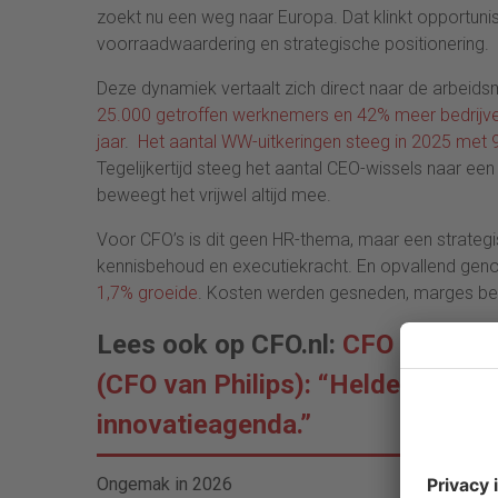
zoekt nu een weg naar Europa. Dat klinkt opportunist
voorraadwaardering en strategische positionering.
Deze dynamiek vertaalt zich direct naar de arbeids
25.000 getroffen werknemers en 42% meer bedrijven
jaar
.
Het aantal WW-uitkeringen steeg in 2025 met 9
Tegelijkertijd steeg het aantal CEO-wissels naar een
beweegt het vrijwel altijd mee.
Voor CFO’s is dit geen HR-thema, maar een strategis
kennisbehoud en executiekracht. En opvallend geno
1,7% groeide
. Kosten werden gesneden, marges bew
Lees ook op CFO.nl:
CFO Day 2026
(CFO van Philips): “Helderheid v
innovatieagenda.”
Ongemak in 2026