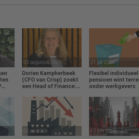
03 augustus 2026
21 juli 2026
gen
Dorien Kampherbeek
Flexibel individueel
ten
(CFO van Crisp) zoekt
pensioen wint terre
P
een Head of Finance:
onder werkgevers
le
“We willen meer
 echt
performance driven
jpen
worden.”
odig
02 juli 2026
12 juni 2026