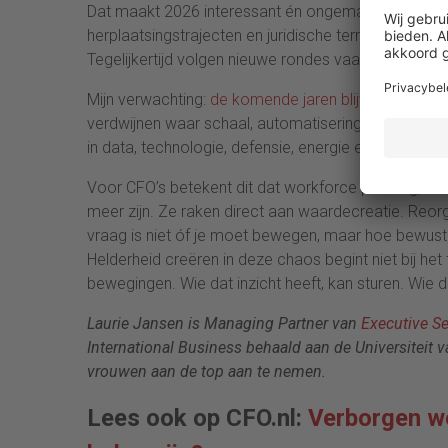
Dat maakt 2026 interessant én ongemakkelijk. Veel 
herplaatsingstrajecten en juridische termijnen zorg
Tegelijkertijd volgen nieuwe rondes vaak vanzelf, z
Mijn verwachting:
de komende jaren blijven onzeker
verdwijnen waar schaal, automatisering en geopolit
in data, technologie, defensie, energie en transform
Voor CFO’s betekent dit dat workforce planning, sce
meer zijn. Ze raken direct aan waardecreatie. Reo
vraag is niet óf je moet bewegen, maar hoe bewust
Helderheid creëren in deze chaos begint niet bij het 
bewegingen. Wie dat inzicht heeft, kan sturen. Wie da
Laurie Jansen is Managing Partner van
Executive Se
International Business behaald aan de Universiteit 
vrouwen aan de top aan te nemen.
Lees ook op CFO.nl:
Verborgen we