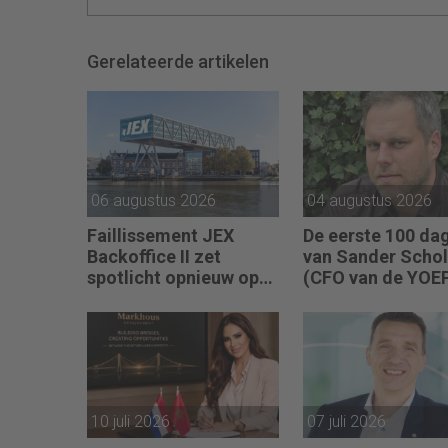
Gerelateerde artikelen
06 augustus 2026
04 augustus 2026
Faillissement JEX
De eerste 100 da
Backoffice II zet
van Sander Schol
spotlicht opnieuw op
(CFO van de YOE
JEX
Groep): “Financië
sturing werkt pas
als mensen begri
waarom keuzes n
zijn.”
10 juli 2026
07 juli 2026