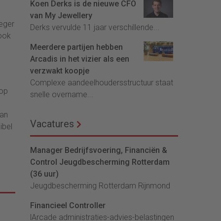
Koen Derks is de nieuwe CFO
van My Jewellery
oeger
Derks vervulde 11 jaar verschillende...
 ook
Meerdere partijen hebben
Arcadis in het vizier als een
verzwakt koopje
Complexe aandeelhoudersstructuur staat
 op
snelle overname...
van
Vacatures
ibel
Manager Bedrijfsvoering, Financiën &
Control Jeugdbescherming Rotterdam
(36 uur)
Jeugdbescherming Rotterdam Rijnmond
Financieel Controller
lArcade administraties-advies-belastingen