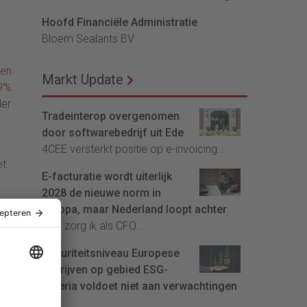
Hoofd Financiële Administratie
Bloem Sealants BV
ien
Markt Update
,9%
.
der
Tradeinterop overgenomen
door softwarebedrijf uit Ede
4CEE versterkt positie op e-invoicing...
et
E-facturatie wordt uiterlijk
2028 de nieuwe norm in
Europa, maar Nederland loopt achter
man
Hoe zorg ik als CFO...
Maturiteitsniveau Europese
bedrijven op gebied ESG-
criteria voldoet niet aan verwachtingen
EU