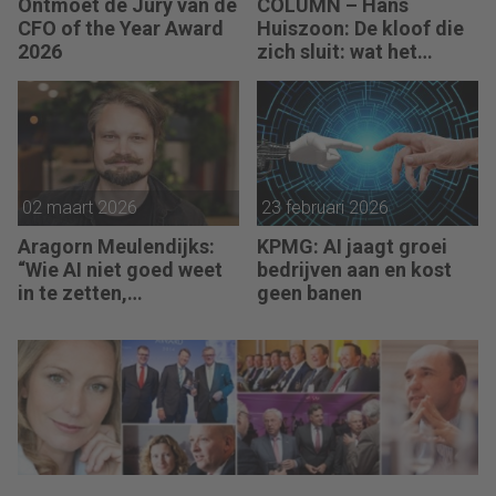
Ontmoet de Jury van de
COLUMN – Hans
CFO of the Year Award
Huiszoon: De kloof die
2026
zich sluit: wat het
Anthropic-rapport
betekent voor CFO’s,
controllers en FP&A-
professionals
02 maart 2026
23 februari 2026
Aragorn Meulendijks:
KPMG: AI jaagt groei
“Wie AI niet goed weet
bedrijven aan en kost
in te zetten,
geen banen
concurreert straks met
mensen die dat wel
doen en daardoor tien
keer sneller werken.”