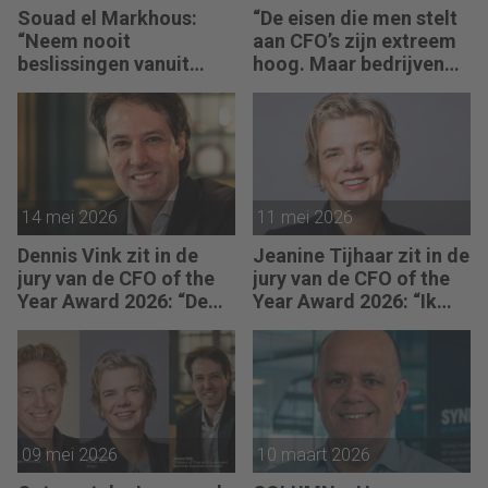
Souad el Markhous:
“De eisen die men stelt
“Neem nooit
aan CFO’s zijn extreem
beslissingen vanuit
hoog. Maar bedrijven
angst, maar vanuit
zijn vaak zuinig als het
visie.”
over beloning gaat.”
14 mei 2026
11 mei 2026
Dennis Vink zit in de
Jeanine Tijhaar zit in de
jury van de CFO of the
jury van de CFO of the
Year Award 2026: “De
Year Award 2026: “Ik
CFO van morgen
kijk of CFO’s scherpte
balanceert emotionele
combineren met
intelligentie feilloos
mensgericht
met ijzeren
leiderschap.”
administratieve
discipline.”
09 mei 2026
10 maart 2026