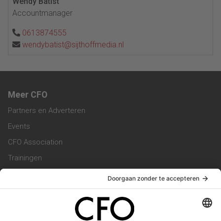
Wendy Batist
Accountmanager
0613874555
wendybatist@sijthoffmedia.nl
Meer CFO
Partners en Adverteren
Events
CFO Association
Trainingen
Magazine
Vacatures
Service & Contact