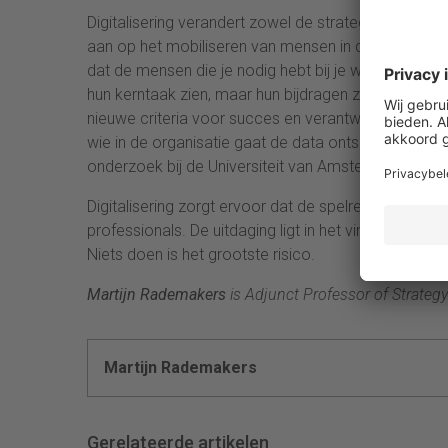
Digitalisering verandert zowel de strategie als de 
aan op het mobiliseren van mensen in de gewenste ri
dat de mensen die je nodig hebt bij je willen werken. 
hun kerntaak zien, maar hun bijdragen zijn essentie
nieuwe criteria voor succes en verantwoording (‘metr
wie in de organisatie gaat de data ontsluiting, verz
onderzoek bij de Universiteit van Amsterdam komt hi
Digitalisering zorgt ervoor dat de spelregels opnie
professionals. De uitdaging ligt in het vinden van 
Niets doen is het grootste risico.
Martijn Rademakers
is Adjunct Professor of Strategy
Martijn Rademakers
Gerelateerde artikelen