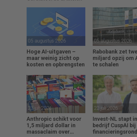
05 augustus 2026
05 augustus 2026
Hoge AI-uitgaven –
Rabobank zet tw
maar weinig zicht op
miljard opzij om 
kosten en opbrengsten
te schalen
23 juli 2026
22 juli 2026
Anthropic schikt voor
Invest-NL stapt in
1,5 miljard dollar in
bedrijf CuspAI bij
massaclaim over
financieringsron