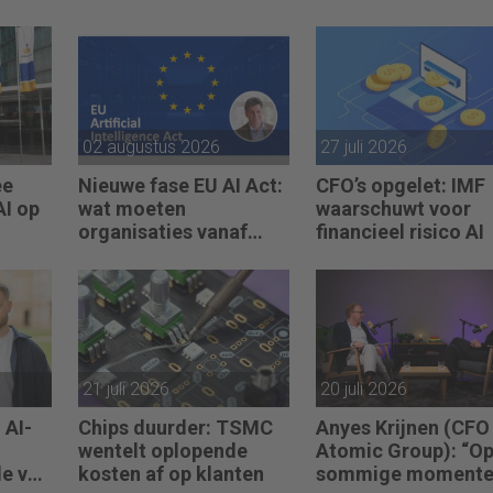
02 augustus 2026
27 juli 2026
ee
Nieuwe fase EU AI Act:
CFO’s opgelet: IMF
AI op
wat moeten
waarschuwt voor
organisaties vanaf
financieel risico AI
augustus 2026
regelen?
21 juli 2026
20 juli 2026
 AI-
Chips duurder: TSMC
Anyes Krijnen (CFO
wentelt oplopende
Atomic Group): “O
de van
kosten af op klanten
sommige moment