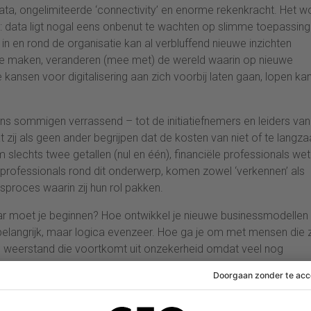
, ongelimiteerde ‘connectivity’ en enorme rekenkracht. Het w
: data ligt nogal eens onbenut te wachten op slimme toepassing
n en rond de organisatie kan al verbluffend nieuwe inzichten
n te maken, veranderen (mee met) de wereld waarin op nieuwe
ansen voor digitalisering aan zich voorbij laten gaan, lopen ka
ns sommigen verrassend – tot de initiatiefnemers en leiders van
at zij als geen ander begrijpen dat de kosten van niet of te langz
e om slechts twee getallen (nul en één), financiële professionals we
 professionals rond dit onderwerp, komen zowel ‘verkennen’ als
ngsproces waarin zij hun rol pakken.
ar moet je beginnen? Hoe ontwikkel je nieuwe businessmodellen
s belangrijk, maar logica evenzeer. Hoe ga je om met mensen die 
e weerstand die voortkomt uit onzekerheid omdat veel nog
zich als strateeg en lobbyist, waarbij het creëren van urgentie b
rofessional is dan nodig om ervoor te zorgen dat het om feiten bli