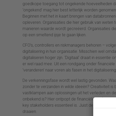
goedkope toegang tot ongekende hoeveelheden data
‘ongekend’ mag hier best letterlijk worden genomen
Beginnen met het in kaart brengen van databronnen i
opleveren. Organisaties die hier gebruik van wete
manieren waarde wordt gecreëerd. Organisaties die k
op een smeltend ijsje te gaan lijken.
CFO’s, controllers en riskmanagers behoren – volge
digitalisering in hun organisatie. Misschien wel omd
digitaliseren hoger zijn. ‘Digitaal‘ draait in essenti
er wel raad mee. Uit een rondgang onder financiële
‘veranderen’ naar voren als fasen in het digitaliseri
De verkenningsfase wordt wel lastig gevonden. Wa
zonder te verzanden in wilde ideeën? Creativiteit i
vastklampen aan oplossingen uit het verleden en d
onbekend is? Hier ontpopt de financiële professional 
key stakeholders essentieel is. Juist de financiële p
draaien.