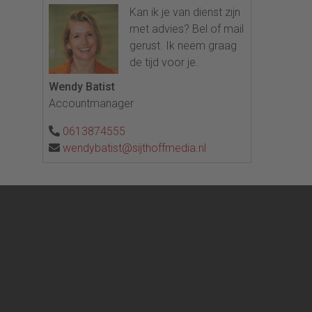
eel
Kan ik je van dienst zijn
met advies? Bel of mail
gerust. Ik neem graag
de tijd voor je.
Wendy Batist
Accountmanager
0613874555
wendybatist@sijthoffmedia.nl