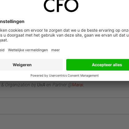
organisatie en vergt nieuwe vaardigheden. In de veranderfase kom
chting en hen in staat te stellen om te doen wat nodig is. Zorg
Cultuurverandering. Niet alle financieel professionals zullen dit al
el. Denk bijvoorbeeld aan de noodzaak tot het ontwikkelen van
ics, not directives’), ook wel ‘digital accountability’ genoemd. P
ameling, analyse en verrijking coördineren of leiden? Volgens
er de controller in beeld.
uw worden geschreven. Dat raakt ook de rol van financiële
een slimme balans tussen vormen en volgen van nieuwe ontwikkeli
 & Organization bij
UvA
en Partner @
Marai
.