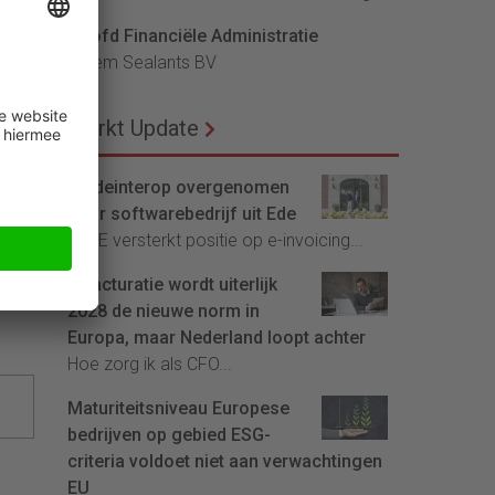
t het
Hoofd Financiële Administratie
en
Bloem Sealants BV
s
Markt Update
lus:
Tradeinterop overgenomen
door softwarebedrijf uit Ede
4CEE versterkt positie op e-invoicing...
ngen.
E-facturatie wordt uiterlijk
2028 de nieuwe norm in
Europa, maar Nederland loopt achter
Hoe zorg ik als CFO...
Maturiteitsniveau Europese
bedrijven op gebied ESG-
criteria voldoet niet aan verwachtingen
EU