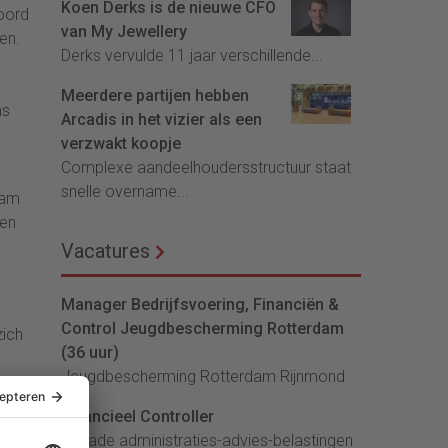
Koen Derks is de nieuwe CFO
oord
van My Jewellery
en.
Derks vervulde 11 jaar verschillende...
Meerdere partijen hebben
ns
Arcadis in het vizier als een
verzwakt koopje
Complexe aandeelhoudersstructuur staat
snelle overname...
aam
ten
Vacatures
Manager Bedrijfsvoering, Financiën &
Control Jeugdbescherming Rotterdam
zich
(36 uur)
Jeugdbescherming Rotterdam Rijnmond
ij
jft
Financieel Controller
lArcade administraties-advies-belastingen