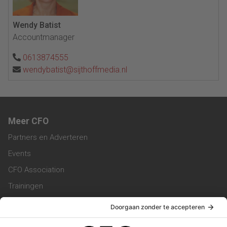
Wendy Batist
Accountmanager
0613874555
wendybatist@sijthoffmedia.nl
Meer CFO
Partners en Adverteren
Events
CFO Association
Trainingen
Magazine
Vacatures