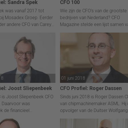
iel: Sandra Spek
CFO 100
ek was vanaf 2017 tot
Wie zijn de CFO's van de grootste
bij Mosadex Groep. Eerder
bedrijven van Nederland? CFO
der andere CFO van Careyn
Magazine stelde een lijst samen v
r Finance en Risk bij
100 CFO's van bedrijven met de
Beheer en FBTO. Momenteel
hoogste omzet, op basis van de 
ij de functie Algmeen
500 van Elsevier.
bij Baker McKenzie
m.
18
01 juni 2018
iel: Joost Sliepenbeek
CFO Profiel: Roger Dassen
 is Joost Sliepenbeek CFO
Sinds juni 2018 is Roger Dassen 
. Daarvoor was
van chipmachinemaker ASML. Hij 
k de financieel
opvolger van de Duitser Wolfgang
twoordelijke van VION.
Nickl, die overstapte naar Bayer.