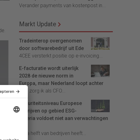
Verander payments van kostenpost in...
Markt Update
de.
Tradeinterop overgenomen
door softwarebedrijf uit Ede
4CEE versterkt positie op e-invoicing...
E-facturatie wordt uiterlijk
2028 de nieuwe norm in
Europa, maar Nederland loopt achter
Hoe zorg ik als CFO...
sen
Maturiteitsniveau Europese
bedrijven op gebied ESG-
de
criteria voldoet niet aan verwachtingen
van
EU
Bijna helft van bedrijven heeft...