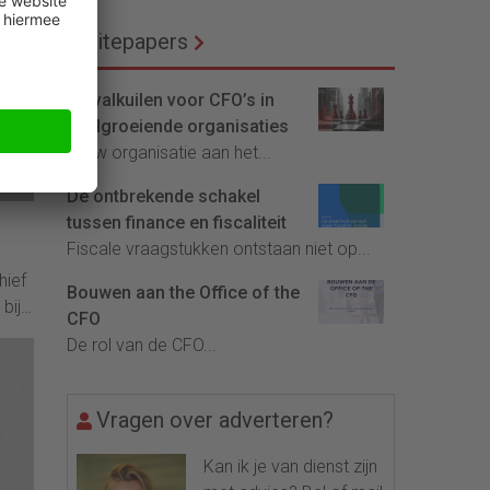
Whitepapers
De valkuilen voor CFO’s in
snelgroeiende organisaties
Is uw organisatie aan het...
De ontbrekende schakel
tussen finance en fiscaliteit
Fiscale vraagstukken ontstaan niet op...
hief
Bouwen aan the Office of the
bij
CFO
De rol van de CFO...
Vragen over adverteren?
Kan ik je van dienst zijn