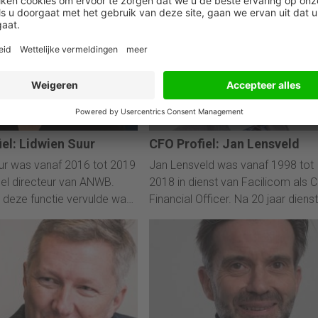
ri 2018
08 februari 2018
el: Lidwien Suur
CFO Profiel: Jan Lensveld
ur was vanaf 2016 tot 2019
Jan Lensveld was vanaf 1998 tot
eel directeur van ANWB.
2018 in dienst van Facilicom als C
j deze functie vervulde was
Financial Officer. Na 20 jaar dienst 
meen directeur van
Facilicom heeft hij besloten met
 de verzekeraar van ANWB.
pensioen te gaan.