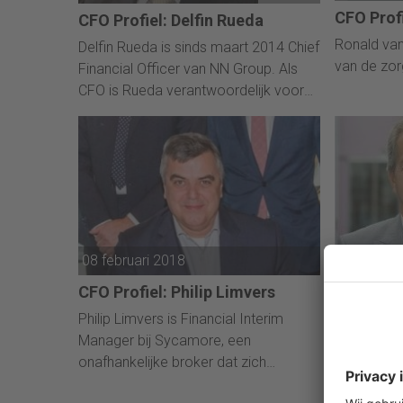
CFO Prof
CFO Profiel: Delfin Rueda
Ronald van
Delfin Rueda is sinds maart 2014 Chief
van de zor
Financial Officer van NN Group. Als
CFO is Rueda verantwoordelijk voor
NN’s financiële tak van diensten en de
beleggersrelaties.
08 februari 2018
08 februa
CFO Profiel: Philip Limvers
CFO Profi
Vroonho
Philip Limvers is Financial Interim
Manager bij Sycamore, een
Paul van V
onafhankelijke broker dat zich
financieel 
specialiseert op financieel advies.
ondernemi