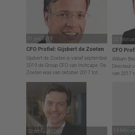
01 juni 2018
22 februa
CFO Profiel: Gijsbert de Zoeten
CFO Profi
Gijsbert de Zoeten is vanaf september
William Bl
2019 de Group CFO van Inchcape. De
Directeur v
Zoeten was van oktober 2017 tot
van 2017 
november 2018 CFO van
bij Walvis 
autoleasebedrijf LeasePlan. Nadat de
beursgang afgeblazen werd, moest hij
vertrekken bij de leasemaatschappij.
14 februa
22 februari 2018