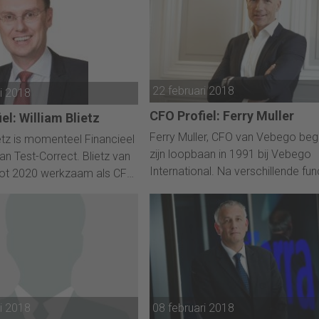
22 februari 2018
ri 2018
CFO Profiel: Ferry Muller
el: William Blietz
Ferry Muller, CFO van Vebego be
ietz is momenteel Financieel
zijn loopbaan in 1991 bij Vebego
an Test-Correct. Blietz van
International. Na verschillende fun
tot 2020 werkzaam als CFO
vervuld te hebben werd hij in 2006
Group.
aangesteld als directeur Operatio
ri 2018
08 februari 2018