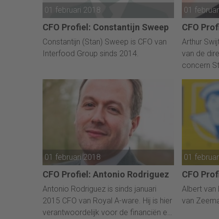
01 februari 2018
01 februa
CFO Profiel: Constantijn Sweep
CFO Profi
Constantijn (Stan) Sweep is CFO van
Arthur Swi
Interfood Group sinds 2014.
van de dir
concern St
01 februari 2018
01 februa
CFO Profiel: Antonio Rodriguez
CFO Profi
Antonio Rodriguez is sinds januari
Albert van
2015 CFO van Royal A-ware. Hij is hier
van Zeema
verantwoordelijk voor de financiën en