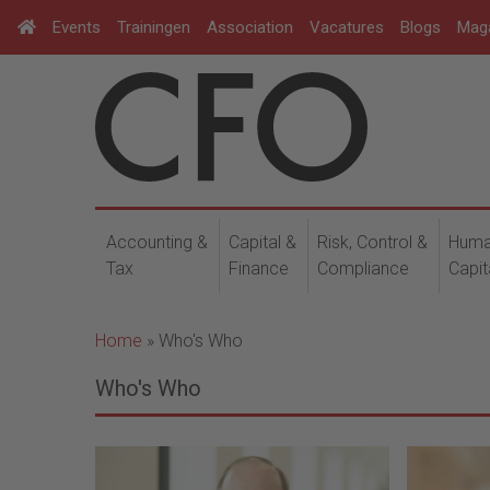
Events
Trainingen
Association
Vacatures
Blogs
Mag
Accounting &
Capital &
Risk, Control &
Hum
Tax
Finance
Compliance
Capit
Home
»
Who's Who
Who's Who