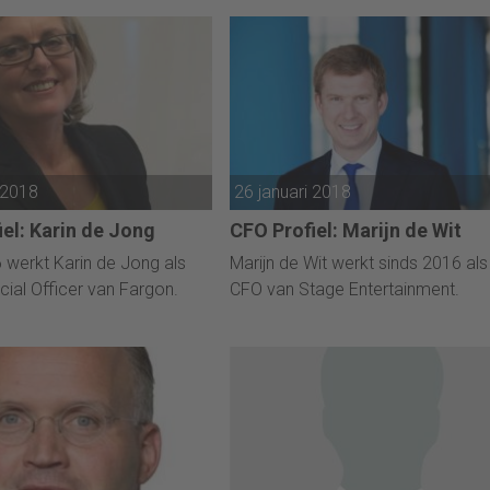
gesprekken met klanten, leveranci
of vakbonden, ben je uiteindelijk ni
meer concurrerend.”
 2018
26 januari 2018
el: Karin de Jong
CFO Profiel: Marijn de Wit
 werkt Karin de Jong als
Marijn de Wit werkt sinds 2016 als
cial Officer van Fargon.
CFO van Stage Entertainment.