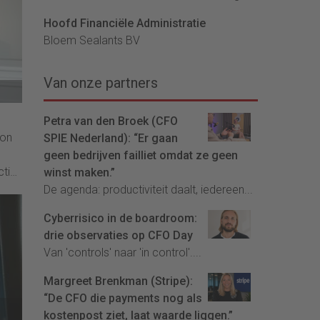
Hoofd Financiële Administratie
Bloem Sealants BV
Van onze partners
Petra van den Broek (CFO
gon
SPIE Nederland): “Er gaan
geen bedrijven failliet omdat ze geen
cties
winst maken.”
De agenda: productiviteit daalt, iedereen...
ns.
Cyberrisico in de boardroom:
drie observaties op CFO Day
Van 'controls' naar 'in control'....
Margreet Brenkman (Stripe):
“De CFO die payments nog als
kostenpost ziet, laat waarde liggen.”