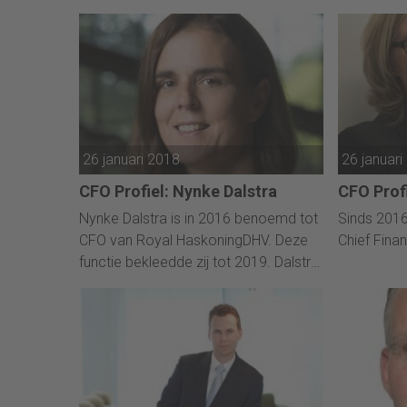
ICT en medeverantwoordelijk voor de
strategie van het familiebedrijf.
26 januari 2018
26 januari
CFO Profiel: Nynke Dalstra
CFO Profi
Nynke Dalstra is in 2016 benoemd tot
Sinds 2016
CFO van Royal HaskoningDHV. Deze
Chief Finan
functie bekleedde zij tot 2019. Dalstra
was al sinds 2009 in dienst van dit
bedrijf.