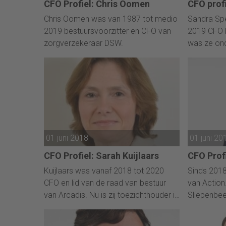
CFO Profiel: Chris Oomen
CFO prof
Chris Oomen was van 1987 tot medio
Sandra Sp
2019 bestuursvoorzitter en CFO van
2019 CFO 
zorgverzekeraar DSW.
was ze on
en Directeu
Centraal 
bekleedt z
Directeur 
Amsterda
01 juni 2018
01 juni 20
CFO Profiel: Sarah Kuijlaars
CFO Prof
Kuijlaars was vanaf 2018 tot 2020
Sinds 2018
CFO en lid van de raad van bestuur
van Action
van Arcadis. Nu is zij toezichthouder in
Sliepenbee
het bestuur van Aggreko, een grote
eindveran
energieleverancier.