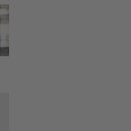
ers
et