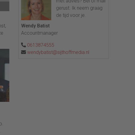
met advies? Bel of mail
gerust. Ik neem graag
de tijd voor je.
st,
Wendy Batist
ze
Accountmanager
0613874555
wendybatist@sijthoffmedia.nl
o.