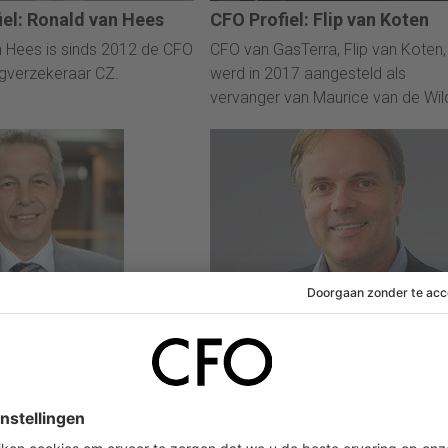
iel: Ronald van Hees
CFO Profiel: Flip van Koten
 Hees is sinds 2012 de CFO
CFO van GasTerra, Flip van Koten,
gverzekeraar CZ.
werd in 2017 aangesteld als
vervanger van Maurice van de Wil
ri 2018
08 februari 2018
el: Paul van
CFO Profiel: Michel Cornelis
ven
Michel Cornelissen is sinds 2004 
roonhoven is sinds 2017
financieel eindverantwoordelijke 
directeur van de industriële
auto-importeur AutoBinck.
ng VDL.