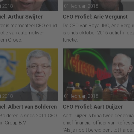
ri 2018
01 februari 2018
el: Arthur Swijter
CFO Profiel: Arie Vergunst
jter is momenteel CFO en lid
De CFO van Royal IHC, Arie Vergun
ectie van automotive-
is sinds oktober 2016 actief in de
ern Groep.
functie.
ri 2018
01 februari 2018
el: Albert van Bolderen
CFO Profiel: Aart Duijzer
 Bolderen is sinds 2011 CFO
Aart Duijzer is bijna twee decennia
n Group B.V.
chief financial officer van Refresc
"Als je nooit bereid bent tot harde