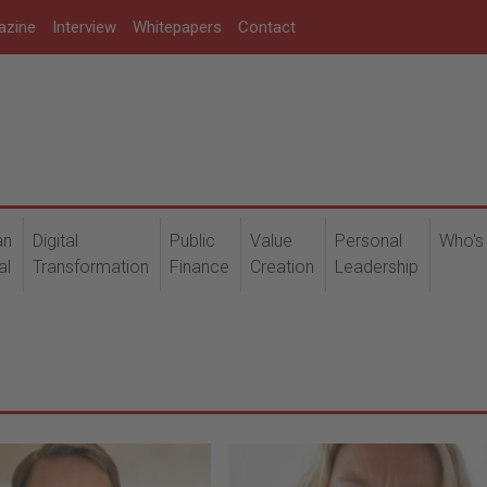
azine
Interview
Whitepapers
Contact
an
Digital
Public
Value
Personal
Who's
al
Transformation
Finance
Creation
Leadership