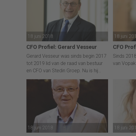
18 juni 2018
18 juni 20
CFO Profiel: Gerard Vesseur
CFO Prof
Gerard Vesseur was sinds begin 2017
Sinds 2018
tot 2019 lid van de raad van bestuur
van Vopak
en CFO van Stedin Groep. Nu is hij
werkzaam als voorzitter van Stichting
de Reisbeweging en bestuurslid bij
Oikocredit Nederland.
18 juni 2018
18 juni 20