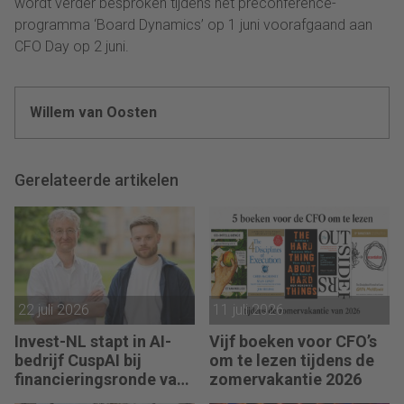
wordt verder besproken tijdens het preconference-
programma ‘Board Dynamics’ op 1 juni voorafgaand aan
CFO Day op 2 juni.
Willem van Oosten
Gerelateerde artikelen
22 juli 2026
11 juli 2026
Invest-NL stapt in AI-
Vijf boeken voor CFO’s
bedrijf CuspAI bij
om te lezen tijdens de
financieringsronde van
zomervakantie 2026
450 miljoen dollar