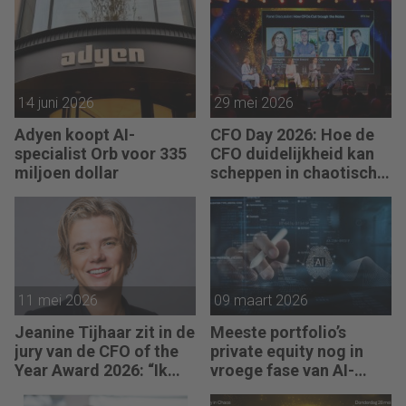
14 juni 2026
29 mei 2026
Adyen koopt AI-
CFO Day 2026: Hoe de
specialist Orb voor 335
CFO duidelijkheid kan
miljoen dollar
scheppen in chaotische
tijden
11 mei 2026
09 maart 2026
Jeanine Tijhaar zit in de
Meeste portfolio’s
jury van de CFO of the
private equity nog in
Year Award 2026: “Ik
vroege fase van AI-
kijk of CFO’s scherpte
adoptie