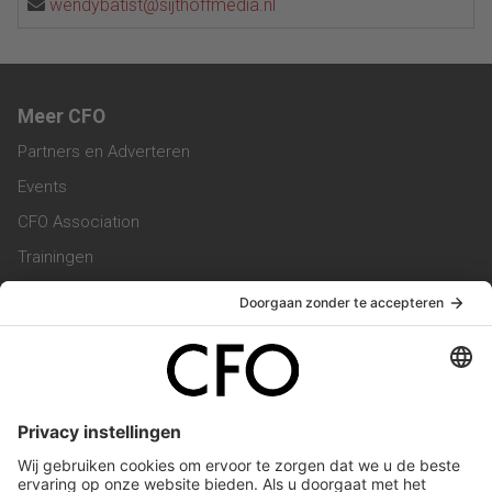
wendybatist@sijthoffmedia.nl
Meer CFO
Partners en Adverteren
Events
CFO Association
Trainingen
Magazine
Vacatures
Service & Contact
Contact & Redactie
Werken bij ons
Privacy Statement