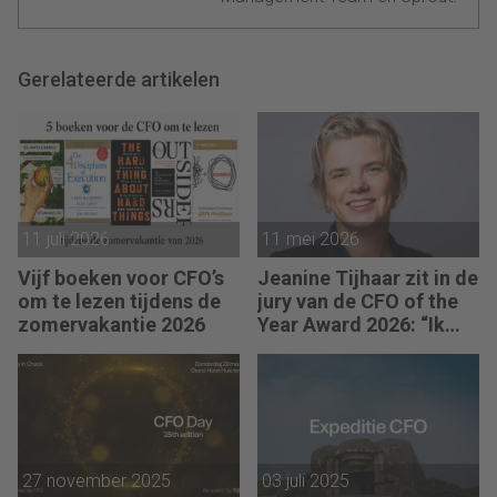
Gerelateerde artikelen
11 juli 2026
11 mei 2026
Vijf boeken voor CFO’s
Jeanine Tijhaar zit in de
om te lezen tijdens de
jury van de CFO of the
zomervakantie 2026
Year Award 2026: “Ik
kijk of CFO’s scherpte
combineren met
mensgericht
leiderschap.”
27 november 2025
03 juli 2025