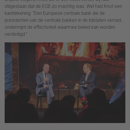
stilgestaan dat de ECB zo machtig was. Wel had Knot een
kanttekening. “Een Europese centrale bank die de
presidenten van de centrale banken in de lidstaten verrast,
ondermijnt de effectiviteit waarmee beleid kan worden
verdedigd.”