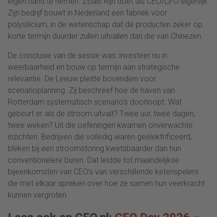
eigen hand te nemen. Zoals Rijn doet als CEO/CFO eigenlijk.
Zijn bedrijf bouwt in Nederland een fabriek voor
polysilicium, in de wetenschap dat de producten zeker op
korte termijn duurder zullen uitvallen dan die van Chinezen.
De conclusie van de sessie was: investeer nu in
weerbaarheid en bouw op termijn aan strategische
relevantie. De Leeuw pleitte bovendien voor
scenarioplanning. Zij beschreef hoe de haven van
Rotterdam systematisch scenario’s doorloopt. Wat
gebeurt er als de stroom uitvalt? Twee uur, twee dagen,
twee weken? Uit die oefeningen kwamen onverwachte
inzichten. Bedrijven die volledig waren geëlektrificeerd,
bleken bij een stroomstoring kwetsbaarder dan hun
conventionelere buren. Dat leidde tot maandelijkse
bijeenkomsten van CEO’s van verschillende ketenspelers
die met elkaar spreken over hoe ze samen hun veerkracht
kunnen vergroten.