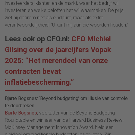
investeerders, klanten en de markt, waar het bedrijf wil
investeren en welke beloften het wil waarmaken. De prijs
ziet hij daarom niet als eindpunt, maar als extra
verantwoordelijkheid: “U kunt mij aan die woorden houden.”
Lees ook op CFO.nl:
CFO Michiel
Gilsing over de jaarcijfers Vopak
2025: “Het merendeel van onze
contracten bevat
inflatiebescherming.”
Bjarte Bogsnes
: ‘Beyond budgeting’ om illusie van controle
te doorbreken
Bjarte Bogsnes
, voorzitter van de Beyond Budgeting
Roundtable en winnaar van de Harvard Business Review-
McKinsey Management Innovation Award, hield een
pleidooi om traditionele budgetten los te laten. Zijn