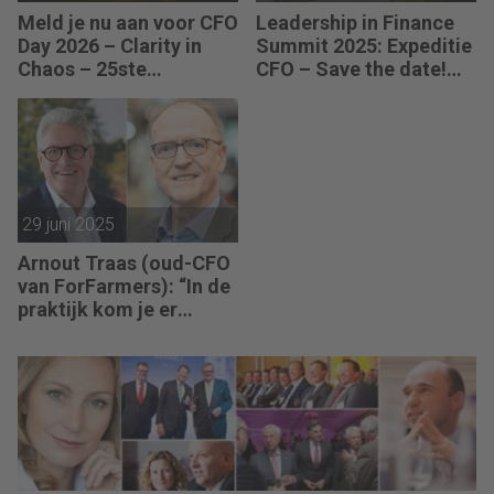
Meld je nu aan voor CFO
Leadership in Finance
Day 2026 – Clarity in
Summit 2025: Expeditie
Chaos – 25ste
CFO – Save the date!
Jubileumeditie
(28 oktober)
29 juni 2025
Arnout Traas (oud-CFO
van ForFarmers): “In de
praktijk kom je er
achter dat gelijk hebben
niet altijd betekent dat
je ook gelijk krijgt.”