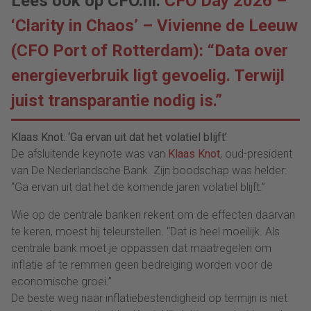
Lees ook op CFO.nl:
CFO Day 2026 –
‘Clarity in Chaos’ – Vivienne de Leeuw
(CFO Port of Rotterdam): “Data over
energieverbruik ligt gevoelig. Terwijl
juist transparantie nodig is.”
Klaas Knot: ‘Ga ervan uit dat het volatiel blijft’
De afsluitende keynote was van
Klaas Knot
, oud-president
van De Nederlandsche Bank. Zijn boodschap was helder:
“Ga ervan uit dat het de komende jaren volatiel blijft.”
Wie op de centrale banken rekent om de effecten daarvan
te keren, moest hij teleurstellen. “Dat is heel moeilijk. Als
centrale bank moet je oppassen dat maatregelen om
inflatie af te remmen geen bedreiging worden voor de
economische groei.”
De beste weg naar inflatiebestendigheid op termijn is niet