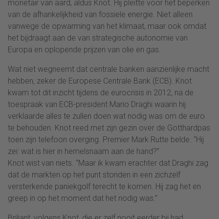
monetair van aard, aldus Knot. Hij pleitte voor het beperken
van de afhankelijkheid van fossiele energie. Niet alleen
vanwege de opwarming van het klimaat, maar ook omdat
het bijdraagt aan de van strategische autonomie van
Europa en oplopende prijzen van olie en gas.
Wat niet wegneemt dat centrale banken aanzienlijke macht
hebben, zeker de Europese Centrale Bank (ECB). Knot
kwam tot dit inzicht tijdens de eurocrisis in 2012, na de
toespraak van ECB-president Mario Draghi waarin hij
verklaarde alles te zullen doen wat nodig was om de euro
te behouden. Knot reed met zijn gezin over de Gotthardpas
toen zijn telefoon overging. Premier Mark Rutte belde. “Hij
zei: wat is hier in hemelsnaam aan de hand?”
Knot wist van niets. “Maar ik kwam erachter dat Draghi zag
dat de markten op het punt stonden in een zichzelf
versterkende paniekgolf terecht te komen. Hij zag het en
greep in op het moment dat het nodig was.”
Briljant, volgens Knot, die er zelf nooit eerder bij had