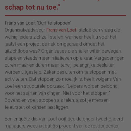
schap tot nu toe.”
Frans van Loef: ‘Durf te stoppen’
Organisatieadviseur
Frans van Loef
,
stelde een vraag die
weinig leiders zichzelf stellen: wanneer heeft u voor het
laatst een project de nek omgedraaid omdat het
uitzichtloos was? Organisaties die sneller willen bewegen,
stapelen steeds meer initiatieven op elkaar. Vergaderingen
duren maar en duren maar, terwijl belangrijke besluiten
worden uitgesteld. Zeker besluiten om te stoppen met
activiteiten. Dat stoppen zo moeilijk is, heeft volgens Van
Loef een structurele oorzaak. “Leiders worden beloond
voor het starten van dingen. Niet voor het stoppen.”
Bovendien voelt stoppen als falen: alsof je mensen
teleurstelt of kansen laat liggen.
Een enquête die Van Loef ooit deelde onder tweehonderd
managers wees uit dat 35 procent van de respondenten