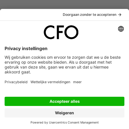
De CFO Association is dé exclusieve community van CFO's
en FD's in Nederland. De CFO Association biedt een schat
aan ervaring, kennis en inspiratie. Word lid van ‘s lands
grootste peer to peer adviesbureau en laat je adviseren
door de top CFO's van Nederland.
Ontvang de gratis nieuwsbrief
Word nu lid
Populair
Joyce Schoenmaeckers is benoemd tot CFO
van de Efteling
Schoenmaeckers treedt in oktober aan....
Koen Derks is de nieuwe CFO van My