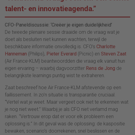
talent- en innovatieagenda.”
CFO-Paneldiscussie: ‘Creëer je eigen duidelijkheid’
De tweede plenaire sessie draaide om de vraag wat je
doet als besluiten niet kunnen wachten, terwijl de
beschikbare informatie onvolledig is. CFO’s
Charlotte
Hanneman
(Philips),
Pieter Everard
(Picnic) en
Steven Zaat
(Air France-KLM) beantwoordden die vraag elk vanuit hun
eigen ervaring – waarbij dagvoorzitter
Rens de Jong
de
belangrijkste learnings puntig wist te extraheren.
Zaat beschreef hoe Air France-KLM afstevende op een
faillissement. In zo’n situatie is transparantie cruciaal.
“Vertel wat je weet. Maar vergeet ook niet te erkennen wat
je nog niet weet.” Waarbij je als CFO niet verlamd mag
raken. “Vertrouw erop dat er voor elk probleem een
oplossing is.” In dit geval was de oplossing: de kaspositie
bewaken, scenario’s doorrekenen, snel beslissen en de