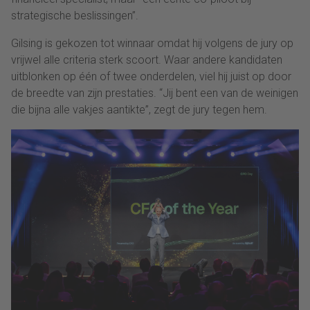
strategische beslissingen”.
Gilsing is gekozen tot winnaar omdat hij volgens de jury op
vrijwel alle criteria sterk scoort. Waar andere kandidaten
uitblonken op één of twee onderdelen, viel hij juist op door
de breedte van zijn prestaties. “Jij bent een van de weinigen
die bijna alle vakjes aantikte”, zegt de jury tegen hem.