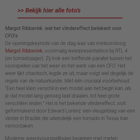
>> Bekijk hier alle foto’s
Margot Ribberink: wat het vlindereffect betekent voor
CFO’s
De openingskeynote van de dag was van meteoroloog
Margot Ribberink
, voormalig weerpresentatrice bij RTL 4
(en tornadojager). Zij trok een treffende parallel tussen het
voorspellen van het weer en het werk van een CFO. Het
weer lijkt chaotisch, legde ze uit, maar volgt wel degelijk de
regels van de natuurkunde. Met één cruciaal voorbehoud:
“Een heel klein verschil in een model aan het begin kan, als
je dat model lang genoeg laat draaien, tot heel grote
verschillen leiden.” Het is het bekende vlindereffect, ooit
geformuleerd door Edward Lorenz: een vleugelslag van een
vlinder in Brazilië die uiteindelijk een tornado in Texas kan
veroorzaken.
Moderne weersvoorspellingen beginnen met meten.