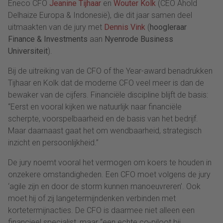
Eneco CFO
Jeanine Tijhaar
en
Wouter Kolk
(CEO Ahold
Delhaize Europa & Indonesië), die dit jaar samen deel
uitmaakten van de jury met
Dennis Vink
(
hoogleraar
Finance & Investments
aan
Nyenrode Business
Universiteit
).
Bij de uitreiking van de CFO of the Year-award benadrukken
Tijhaar en Kolk dat de moderne CFO veel meer is dan de
bewaker van de cijfers. Financiële discipline blijft de basis:
“Eerst en vooral kijken we natuurlijk naar financiële
scherpte, voorspelbaarheid en de basis van het bedrijf.
Maar daarnaast gaat het om wendbaarheid, strategisch
inzicht en persoonlijkheid.”
De jury noemt vooral het vermogen om koers te houden in
onzekere omstandigheden. Een CFO moet volgens de jury
‘agile zijn en door de storm kunnen manoeuvreren’. Ook
moet hij of zij langetermijndenken verbinden met
kortetermijnacties. De CFO is daarmee niet alleen een
financieel specialist, maar “een echte co-piloot bij