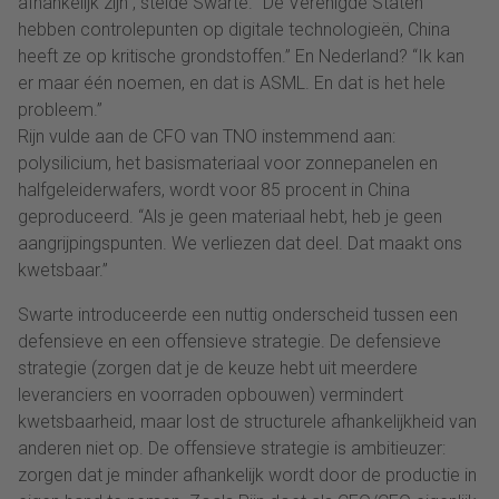
afhankelijk zijn”, stelde Swarte. “De Verenigde Staten
hebben controlepunten op digitale technologieën, China
heeft ze op kritische grondstoffen.” En Nederland? “Ik kan
er maar één noemen, en dat is ASML. En dat is het hele
probleem.”
Rijn vulde aan de CFO van TNO instemmend aan:
polysilicium, het basismateriaal voor zonnepanelen en
halfgeleiderwafers, wordt voor 85 procent in China
geproduceerd. “Als je geen materiaal hebt, heb je geen
aangrijpingspunten. We verliezen dat deel. Dat maakt ons
kwetsbaar.”
Swarte introduceerde een nuttig onderscheid tussen een
defensieve en een offensieve strategie. De defensieve
strategie (zorgen dat je de keuze hebt uit meerdere
leveranciers en voorraden opbouwen) vermindert
kwetsbaarheid, maar lost de structurele afhankelijkheid van
anderen niet op. De offensieve strategie is ambitieuzer:
zorgen dat je minder afhankelijk wordt door de productie in