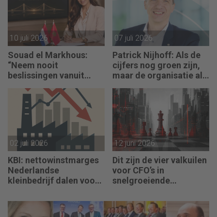
worden.”
10 juli 2026
07 juli 2026
Souad el Markhous:
Patrick Nijhoff: Als de
“Neem nooit
cijfers nog groen zijn,
beslissingen vanuit
maar de organisatie al
angst, maar vanuit
rood staat
visie.”
02 juli 2026
12 juni 2026
KBI: nettowinstmarges
Dit zijn de vier valkuilen
Nederlandse
voor CFO’s in
kleinbedrijf dalen voor
snelgroeiende
derde jaar op rij
organisaties