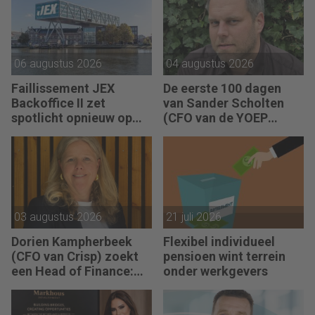
06 augustus 2026
04 augustus 2026
Faillissement JEX
De eerste 100 dagen
Backoffice II zet
van Sander Scholten
spotlicht opnieuw op
(CFO van de YOEP
JEX
Groep): “Financiële
sturing werkt pas echt
als mensen begrijpen
waarom keuzes nodig
zijn.”
03 augustus 2026
21 juli 2026
Dorien Kampherbeek
Flexibel individueel
(CFO van Crisp) zoekt
pensioen wint terrein
een Head of Finance:
onder werkgevers
“We willen meer
performance driven