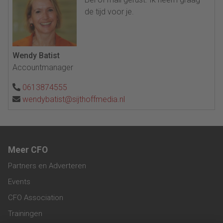
de tijd voor je.
Wendy Batist
Accountmanager
0613874555
wendybatist@sijthoffmedia.nl
Meer CFO
Partners en Adverteren
Events
CFO Association
Trainingen