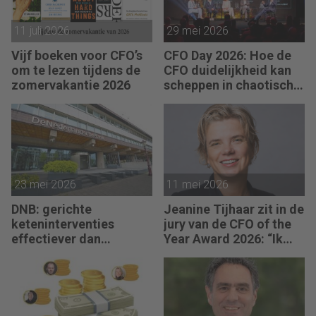
11 juli 2026
29 mei 2026
Vijf boeken voor CFO’s
CFO Day 2026: Hoe de
om te lezen tijdens de
CFO duidelijkheid kan
zomervakantie 2026
scheppen in chaotische
tijden
23 mei 2026
11 mei 2026
DNB: gerichte
Jeanine Tijhaar zit in de
keteninterventies
jury van de CFO of the
effectiever dan
Year Award 2026: “Ik
renteverhogingen bij
kijk of CFO’s scherpte
inflatieschokken
combineren met
mensgericht
leiderschap.”