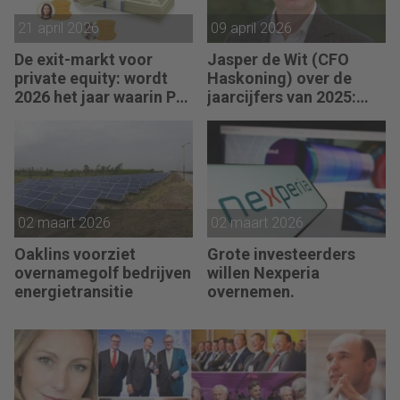
21 april 2026
09 april 2026
De exit-markt voor
Jasper de Wit (CFO
private equity: wordt
Haskoning) over de
2026 het jaar waarin PE
jaarcijfers van 2025:
massaal verkoopt?
“Ondanks uitdagende
marktomstandigheden
voor hernieuwbare
energie en offshore
wind, was 2025 een
sterk jaar.”
02 maart 2026
02 maart 2026
Oaklins voorziet
Grote investeerders
overnamegolf bedrijven
willen Nexperia
energietransitie
overnemen.