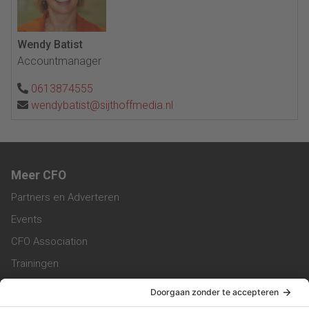
Wendy Batist
Accountmanager
0613874555
wendybatist@sijthoffmedia.nl
Meer CFO
Partners en Adverteren
Events
CFO Association
Trainingen
Magazine
Vacatures