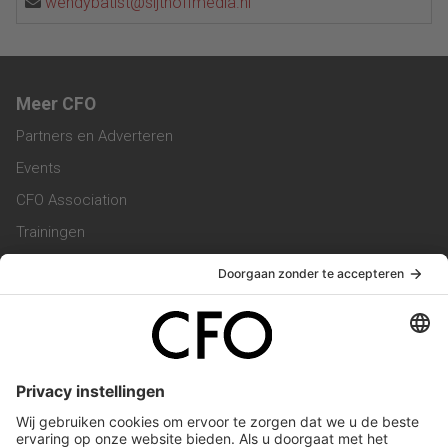
wendybatist@sijthoffmedia.nl
Meer CFO
Partners en Adverteren
Events
CFO Association
Trainingen
Magazine
Vacatures
Service & Contact
Contact & Redactie
Werken bij ons
Privacy Statement