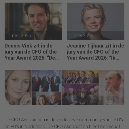
mensen worden
CFO moet ook durven
beveiligd tegen
zeggen: ‘Dit gaat niet
manipulatie.”
goed komen, we
moeten ingrijpen.’”
14 mei 2026
11 mei 2026
Dennis Vink zit in de
Jeanine Tijhaar zit in de
jury van de CFO of the
jury van de CFO of the
Year Award 2026: “De
Year Award 2026: “Ik
CFO van morgen
kijk of CFO’s scherpte
balanceert emotionele
combineren met
intelligentie feilloos
mensgericht
met ijzeren
leiderschap.”
administratieve
discipline.”
De CFO Association is dé exclusieve community van CFO's
en FD's in Nederland. De CFO Association biedt een schat