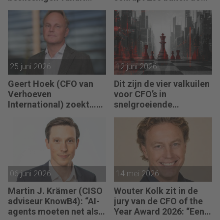
angst, maar vanuit
inzet AI
visie.”
25 juni 2026
12 juni 2026
Geert Hoek (CFO van
Dit zijn de vier valkuilen
Verhoeven
voor CFO’s in
International) zoekt…
snelgroeiende
een Finance Manager:
organisaties
“Verhoeven
International heeft
duidelijke groeiplannen
en is volop in
ontwikkeling.”
06 juni 2026
14 mei 2026
Martin J. Krämer (CISO
Wouter Kolk zit in de
adviseur KnowB4): “AI-
jury van de CFO of the
agents moeten net als
Year Award 2026: “Een