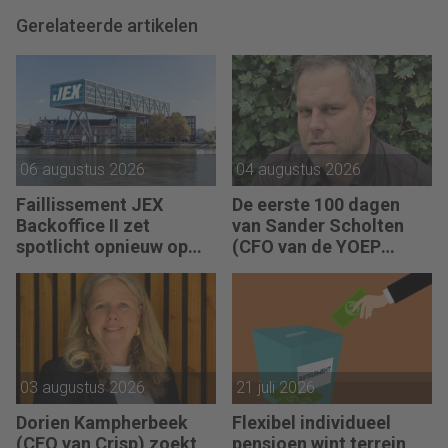
Gerelateerde artikelen
06 augustus 2026
04 augustus 2026
Faillissement JEX
De eerste 100 dagen
Backoffice II zet
van Sander Scholten
spotlicht opnieuw op
(CFO van de YOEP
JEX
Groep): “Financiële
sturing werkt pas echt
als mensen begrijpen
waarom keuzes nodig
zijn.”
03 augustus 2026
21 juli 2026
Dorien Kampherbeek
Flexibel individueel
(CFO van Crisp) zoekt
pensioen wint terrein