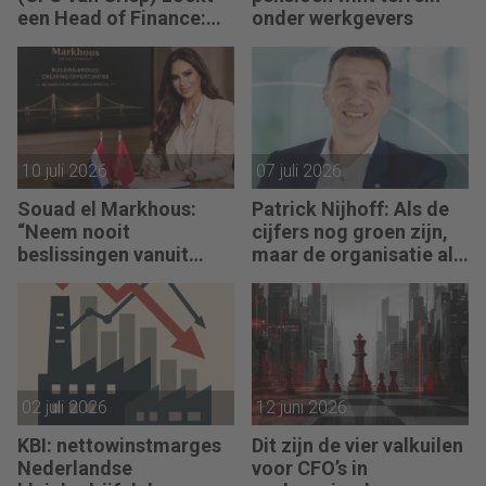
een Head of Finance:
onder werkgevers
“We willen meer
performance driven
worden.”
10 juli 2026
07 juli 2026
Souad el Markhous:
Patrick Nijhoff: Als de
“Neem nooit
cijfers nog groen zijn,
beslissingen vanuit
maar de organisatie al
angst, maar vanuit
rood staat
visie.”
02 juli 2026
12 juni 2026
KBI: nettowinstmarges
Dit zijn de vier valkuilen
Nederlandse
voor CFO’s in