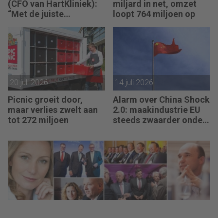
(CFO van HartKliniek):
miljard in net, omzet
“Met de juiste
loopt 764 miljoen op
stuurinformatie kun je
veel betere besluiten
nemen.”
20 juli 2026
14 juli 2026
Picnic groeit door,
Alarm over China Shock
maar verlies zwelt aan
2.0: maakindustrie EU
tot 272 miljoen
steeds zwaarder onder
vuur