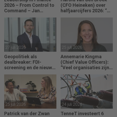
2026 – From Control to
(CFO Heineken) over
Command – Jan
halfjaarcijfers 2026: “De
Hendrik van Gilst (CFO
strategie werkt en de
van The Protein
vooruitgang is
Brewery): “Je moet
zichtbaar.”
vaak met relatief weinig
data toch knopen
doorhakken.”
27 juli 2026
25 juli 2026
Geopolitiek als
Annemarie Kingma
dealbreaker: FDI-
(Chief Value Officers):
screening en de nieuwe
“Veel organisaties zijn
realiteit van
uitstekend ingericht
Nederlandse M&A
voor de wereld van
vandaag.”
25 juli 2026
24 juli 2026
Patrick van der Zwan
TenneT investeert 6