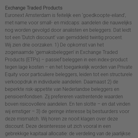
Exchange Traded Products
Euronext Amsterdam is feitelijk een ‘goedkoopte-eiland’,
met name voor small- en midcaps: aandelen die nauwelijks
nog worden gevolgd door analisten en beleggers. Dat leidt
tot een ‘Dutch discount’ van gemiddeld twintig procent.
Wij zien drie oorzaken. 1) De opkomst van het
zogenaamde ‘gemaksbeleggen’ in Exchange Traded
Products (ETPs) – passief beleggen in een index-product
tegen lage kosten – en het toegankelijk worden van Private
Equity voor particuliere beleggers, leiden tot een structurele
verkoopdruk in individuele aandelen. Daarnaast 2) de
beperkte risk-appetite van Nederlandse beleggers en
pensioenfondsen. Zij prefereren vastrentende waarden
boven risicovollere aandelen. En ten slotte – en dat vinden
wij ernstiger – 3) de geringe interesse bij bestuurders voor
deze mismatch. Wij horen ze nooit klagen over deze
discount. Deze desinteresse uit zich vooral in een
gebrekkige kapitaal allocatie: de verdeling van de jaarlijkse