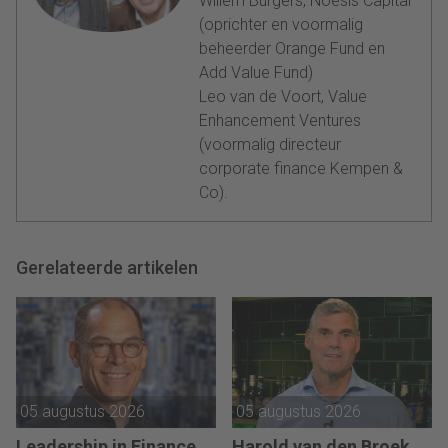
Willem Burgers, Noesis Capital
(oprichter en voormalig
beheerder Orange Fund en
Add Value Fund)
Leo van de Voort, Value
Enhancement Ventures
(voormalig directeur
corporate finance Kempen &
Co).
Gerelateerde artikelen
05 augustus 2026
05 augustus 2026
Leadership in Finance
Harold van den Broek