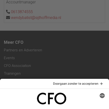
Accountmanager
0613874555
wendybatist@sijthoffmedia.nl
Meer CFO
Partners en Adverteren
Events
CFO Association
Trainingen
Magazine
Vacatures
Service & Contact
Contact & Redactie