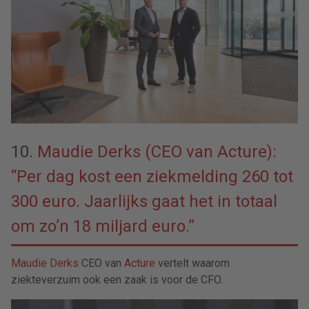
10.
Maudie Derks (CEO van Acture):
“Per dag kost een ziekmelding 260 tot
300 euro. Jaarlijks gaat het in totaal
om zo’n 18 miljard euro.”
Maudie Derks
CEO van
Acture
vertelt waarom
ziekteverzuim ook een zaak is voor de CFO.