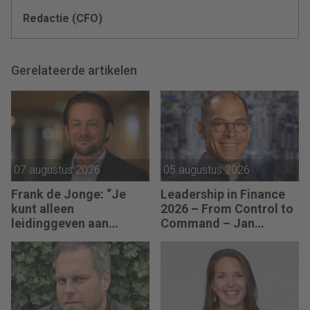
Redactie (CFO)
Gerelateerde artikelen
07 augustus 2026
05 augustus 2026
Frank de Jonge: “Je
Leadership in Finance
kunt alleen
2026 – From Control to
leidinggeven aan
Command – Jan
anderen als je leiding
Hendrik van Gilst (CFO
kunt geven aan jezelf.”
van The Protein
Brewery): “Je moet
vaak met relatief weinig
data toch knopen