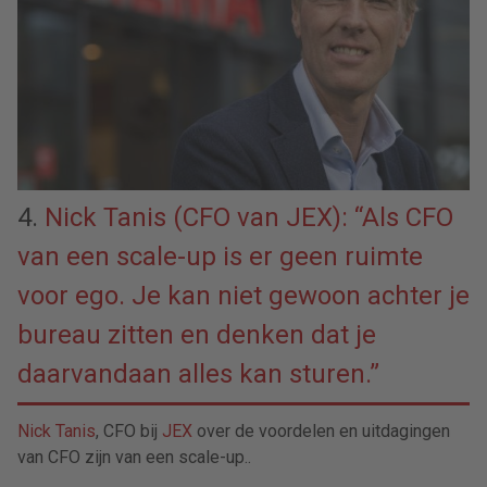
4.
Nick Tanis (CFO van JEX): “Als CFO
van een scale-up is er geen ruimte
voor ego. Je kan niet gewoon achter je
bureau zitten en denken dat je
daarvandaan alles kan sturen.”
Nick Tanis
, CFO bij
JEX
over de voordelen en uitdagingen
van CFO zijn van een scale-up..