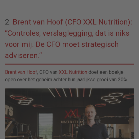
2.
Brent van Hoof (CFO XXL Nutrition):
“Controles, verslaglegging, dat is niks
voor mij. De CFO moet strategisch
adviseren.”
Brent van Hoof
, CFO van
XXL Nutrition
doet een boekje
open over het geheim achter hun jaarlijkse groei van 20%.