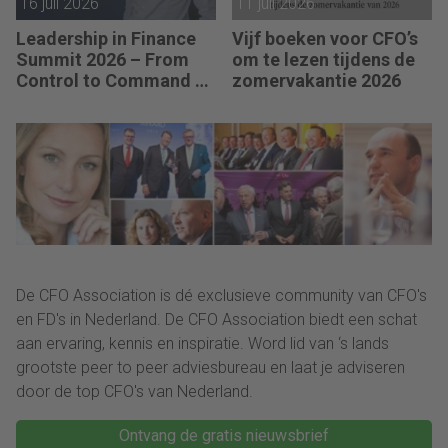
16 juli 2026
11 juli 2026
Leadership in Finance
Vijf boeken voor CFO’s
Summit 2026 – From
om te lezen tijdens de
Control to Command –
zomervakantie 2026
Sebastiaan Stipdonk
(CFO van Zelesta):
“Intuïtie is voor mij
geen buikgevoel, maar
verzamelde kennis.”
De CFO Association is dé exclusieve community van CFO's
en FD's in Nederland. De CFO Association biedt een schat
aan ervaring, kennis en inspiratie. Word lid van ‘s lands
grootste peer to peer adviesbureau en laat je adviseren
door de top CFO's van Nederland.
Ontvang de gratis nieuwsbrief