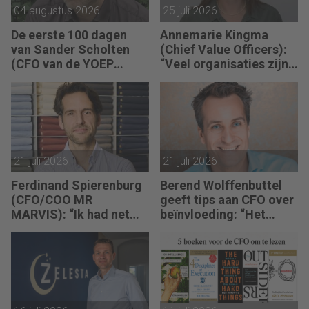
doorhakken.”
04 augustus 2026
25 juli 2026
De eerste 100 dagen
Annemarie Kingma
van Sander Scholten
(Chief Value Officers):
(CFO van de YOEP
“Veel organisaties zijn
Groep): “Financiële
uitstekend ingericht
sturing werkt pas echt
voor de wereld van
als mensen begrijpen
vandaag.”
waarom keuzes nodig
zijn.”
21 juli 2026
21 juli 2026
Ferdinand Spierenburg
Berend Wolffenbuttel
(CFO/COO MR
geeft tips aan CFO over
MARVIS): “Ik had net
beïnvloeding: “Het
mijn bureau op de juiste
beste advies strandt als
hoogte ingesteld, of de
je niet aansluit.”
investeringsronde lag
op mijn bord.”