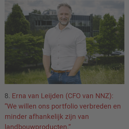
8.
Erna van Leijden (CFO van NNZ):
“We willen ons portfolio verbreden en
minder afhankelijk zijn van
landbouwproducten.”