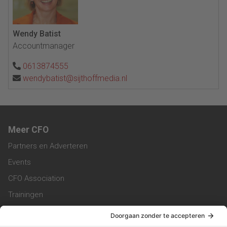
Wendy Batist
Accountmanager
0613874555
wendybatist@sijthoffmedia.nl
Meer CFO
Partners en Adverteren
Events
CFO Association
Trainingen
Magazine
Vacatures