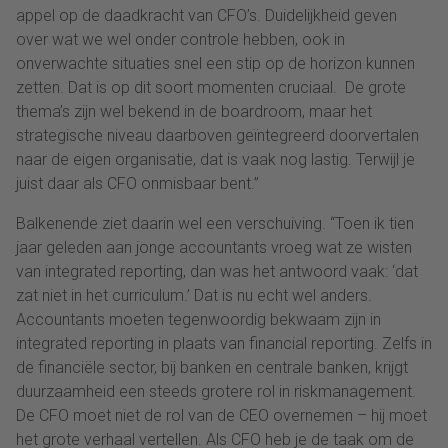
appel op de daadkracht van CFO’s. Duidelijkheid geven
over wat we wel onder controle hebben, ook in
onverwachte situaties snel een stip op de horizon kunnen
zetten. Dat is op dit soort momenten cruciaal. De grote
thema’s zijn wel bekend in de boardroom, maar het
strategische niveau daarboven geïntegreerd doorvertalen
naar de eigen organisatie, dat is vaak nog lastig. Terwijl je
juist daar als CFO onmisbaar bent.”
Balkenende ziet daarin wel een verschuiving. “Toen ik tien
jaar geleden aan jonge accountants vroeg wat ze wisten
van integrated reporting, dan was het antwoord vaak: ‘dat
zat niet in het curriculum.’ Dat is nu echt wel anders.
Accountants moeten tegenwoordig bekwaam zijn in
integrated reporting in plaats van financial reporting. Zelfs in
de financiële sector, bij banken en centrale banken, krijgt
duurzaamheid een steeds grotere rol in riskmanagement.
De CFO moet niet de rol van de CEO overnemen – hij moet
het grote verhaal vertellen. Als CFO heb je de taak om de