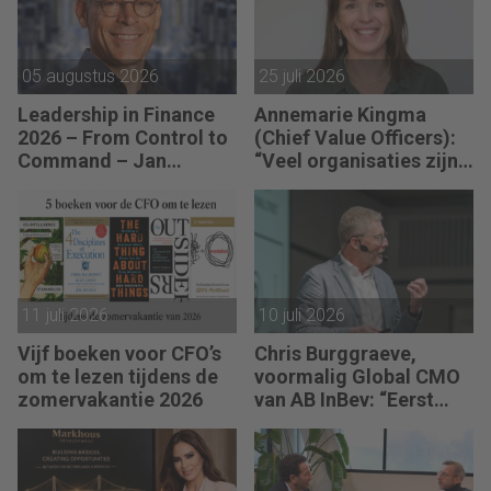
05 augustus 2026
25 juli 2026
Leadership in Finance
Annemarie Kingma
2026 – From Control to
(Chief Value Officers):
Command – Jan
“Veel organisaties zijn
Hendrik van Gilst (CFO
uitstekend ingericht
van The Protein
voor de wereld van
Brewery): “Je moet
vandaag.”
vaak met relatief weinig
data toch knopen
doorhakken.”
11 juli 2026
10 juli 2026
Vijf boeken voor CFO’s
Chris Burggraeve,
om te lezen tijdens de
voormalig Global CMO
zomervakantie 2026
van AB InBev: “Eerst
Pricing Power. Dan ROI.
Niet omgekeerd.”