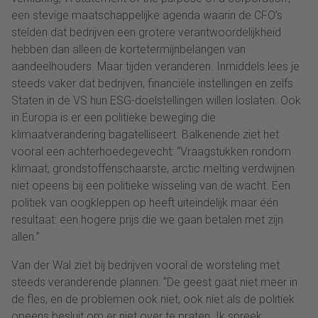
een stevige maatschappelijke agenda waarin de CFO’s
stelden dat bedrijven een grotere verantwoordelijkheid
hebben dan alleen de kortetermijnbelangen van
aandeelhouders. Maar tijden veranderen. Inmiddels lees je
steeds vaker dat bedrijven, financiële instellingen en zelfs
Staten in de VS hun ESG-doelstellingen willen loslaten. Ook
in Europa is er een politieke beweging die
klimaatverandering bagatelliseert. Balkenende ziet het
vooral een achterhoedegevecht: “Vraagstukken rondom
klimaat, grondstoffenschaarste, arctic melting verdwijnen
niet opeens bij een politieke wisseling van de wacht. Een
politiek van oogkleppen op heeft uiteindelijk maar één
resultaat: een hogere prijs die we gaan betalen met zijn
allen.”
Van der Wal ziet bij bedrijven vooral de worsteling met
steeds veranderende plannen: “De geest gaat niet meer in
de fles, en de problemen ook niet, ook niet als de politiek
opeens besluit om er niet over te praten. Ik spreek