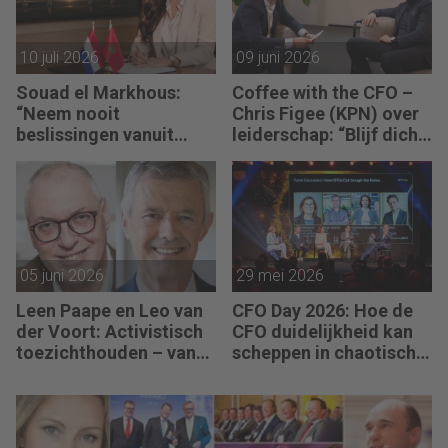
10 juli 2026
09 juni 2026
Souad el Markhous:
Coffee with the CFO –
“Neem nooit
Chris Figee (KPN) over
beslissingen vanuit
leiderschap: “Blijf dicht
angst, maar vanuit
op de business.”
visie.”
05 juni 2026
29 mei 2026
Leen Paape en Leo van
CFO Day 2026: Hoe de
der Voort: Activistisch
CFO duidelijkheid kan
toezichthouden – van
scheppen in chaotische
oppassen naar aanjagen
tijden