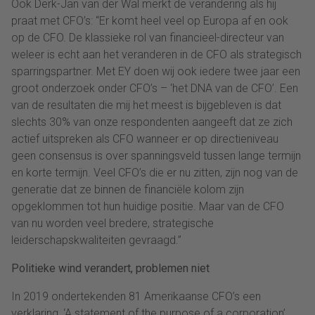
Ook Derk-Jan van der Wal merkt de verandering als hij
praat met CFO’s: “Er komt heel veel op Europa af en ook
op de CFO. De klassieke rol van financieel-directeur van
weleer is echt aan het veranderen in de CFO als strategisch
sparringspartner. Met EY doen wij ook iedere twee jaar een
groot onderzoek onder CFO’s – ‘het DNA van de CFO’. Een
van de resultaten die mij het meest is bijgebleven is dat
slechts 30% van onze respondenten aangeeft dat ze zich
actief uitspreken als CFO wanneer er op directieniveau
geen consensus is over spanningsveld tussen lange termijn
en korte termijn. Veel CFO’s die er nu zitten, zijn nog van de
generatie dat ze binnen de financiële kolom zijn
opgeklommen tot hun huidige positie. Maar van de CFO
van nu worden veel bredere, strategische
leiderschapskwaliteiten gevraagd.”
Politieke wind verandert, problemen niet
In 2019 ondertekenden 81 Amerikaanse CFO’s een
verklaring, ‘A statement of the purpose of a corporation’,