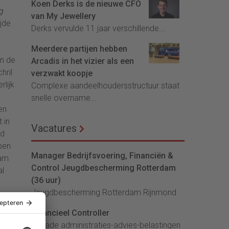
Koen Derks is de nieuwe CFO
g
van My Jewellery
jde
Derks vervulde 11 jaar verschillende...
Meerdere partijen hebben
n de
Arcadis in het vizier als een
hril
verzwakt koopje
rlijk
Complexe aandeelhoudersstructuur staat
snelle overname...
en
 in
Vacatures
nd
ben
Manager Bedrijfsvoering, Financiën &
aam
Control Jeugdbescherming Rotterdam
al
(36 uur)
Jeugdbescherming Rotterdam Rijnmond
ren
Financieel Controller
lArcade administraties-advies-belastingen