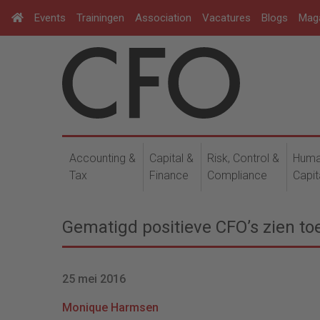
Events
Trainingen
Association
Vacatures
Blogs
Mag
Accounting &
Capital &
Risk, Control &
Hum
Tax
Finance
Compliance
Capit
Gematigd positieve CFO’s zien t
25 mei 2016
Monique Harmsen