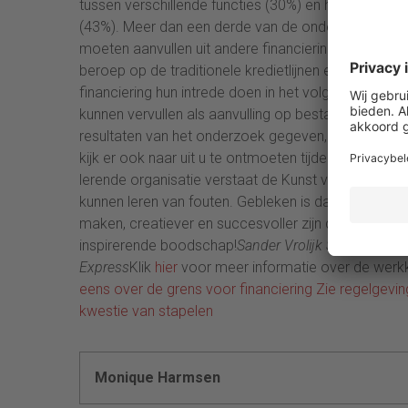
tussen verschillende functies (30%) en het invester
(43%). Meer dan een derde van de ondervraagde CFO’
moeten aanvullen uit andere financieringsbronnen.O
beroep op de traditionele kredietlijnen en supply c
financiering hun intrede doen in het volgende onderzo
kunnen vervullen als aanvulling op bestaande finan
resultaten van het onderzoek gegeven, maar in de
kijk er ook naar uit u te ontmoeten tijdens de mast
lerende organisatie verstaat de Kunst van het Falen’
kunnen leren van fouten. Gebleken is dat mensen die
maken, creatiever en succesvoller zijn dan medewer
inspirerende boodschap!
Sander Vrolijk Sander Vrol
Express
Klik
hier
voor meer informatie over de werk
eens over de grens voor financiering
Zie regelgevin
kwestie van stapelen
Monique Harmsen