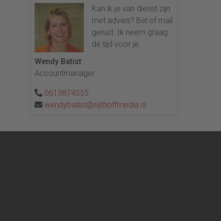
Kan ik je van dienst zijn
met advies? Bel of mail
gerust. Ik neem graag
de tijd voor je.
Wendy Batist
Accountmanager
0613874555
wendybatist@sijthoffmedia.nl