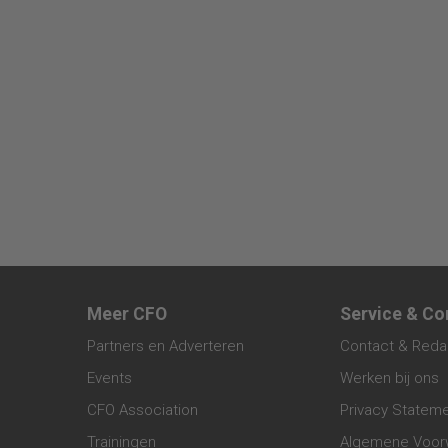
Meer CFO
Service & Co
Partners en Adverteren
Contact & Reda
Events
Werken bij ons
CFO Association
Privacy Statem
Trainingen
Algemene Voor