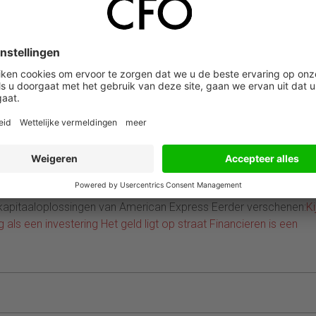
en in technologie om zicht te krijgen op de cash-conversie cyclus
s verwacht dat dit niet voldoende zal zijn en dat zij hun cashf
m hun werkkapitaal te verbeteren doen bestuurders nog altijd e
hain financiering. Ik ben benieuwd wanneer nieuwe vormen van
ek. Er zijn inmiddels diverse nieuwe fintech initiatieven die een r
cieringsvormen.Ik heb hier slechts een beknopte weergaven van 
 komende editie van
CFO Magazine
zijn meer resultaten te vinden.
erclass die we organiseren op
CFO Day
onder de titel: ‘Een echt
. Hierin staat de lerende organisatie centraal en vooral hoe we
 gericht zijn op groei en ontwikkelingen en daarbij fouten moge
kers die vooral bezig zijn met het moeten presteren. Dat is een
ijk is Manager Business Development Nederland bij American
kapitaaloplossingen van American Express Eerder verschenen:
Ki
g als een investering
Het geld ligt op straat
Financieren is een