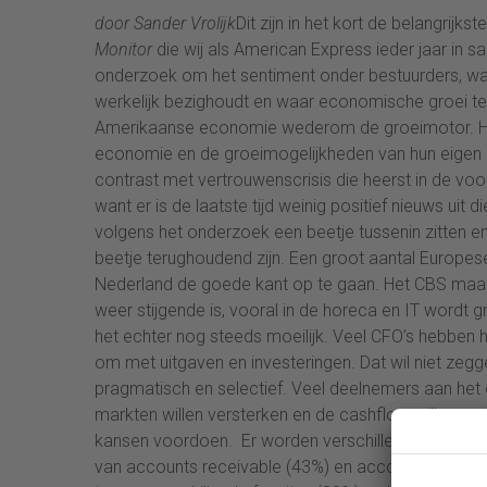
door Sander Vrolijk
Dit zijn in het kort de belangrijks
Monitor
die wij als American Express ieder jaar in
onderzoek om het sentiment onder bestuurders, wa
werkelijk bezighoudt en waar economische groei te ve
Amerikaanse economie wederom de groeimotor. He
economie en de groeimogelijkheden van hun eigen ond
contrast met vertrouwenscrisis die heerst in de voor
want er is de laatste tijd weinig positief nieuws uit d
volgens het onderzoek een beetje tussenin zitten e
beetje terughoudend zijn. Een groot aantal Europese l
Nederland de goede kant op te gaan. Het CBS maa
weer stijgende is, vooral in de horeca en IT wordt
het echter nog steeds moeilijk. Veel CFO’s hebben h
om met uitgaven en investeringen. Dat wil niet zegg
pragmatisch en selectief. Veel deelnemers aan het
markten willen versterken en de cashflow willen op
kansen voordoen. Er worden verschillende strategi
van accounts receivable (43%) en accounts payabl