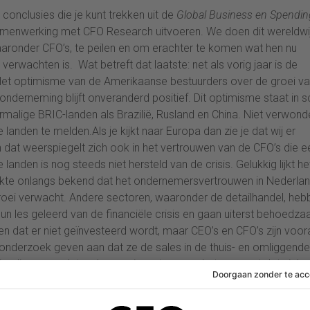
te conclusies die je kunt trekken uit de
Global Business en Spendin
 samenwerking met CFO Research uitvoeren. We doen dit wereldwi
aronder CFO’s, te peilen en om erachter te komen wat hen nu
rwachten is. Wat betreft dat laatste: net als vorig jaar is de
t optimisme van de Amerikaanse bestuurders over de groei va
erneming blijft onveranderd positief. Dit optimisme staat in sc
malige BRIC-landen als Brazilië, Rusland en China. Niet verwonde
ie landen te melden.Als je kijkt naar Europa dan zie je dat wij er
n dat weerspiegelt zich ook in het vertrouwen van de CFO’s die e
anden is nog steeds niet hersteld van de crisis. Gelukkig lijkt het
kte onlangs bekend dat het ondernemersvertrouwen in Nederla
 groei verwacht. Andere sectoren, waaronder de detailhandel, heb
un les geleerd van de financiële crisis en gaan uiterst behoedz
en dat er niet geïnvesteerd wordt, maar CEO’s en CFO’s zijn voor
 onderzoek geven aan dat ze de sales in de thuis- en omliggende
timaliseren zodat ze kunnen investeren op het moment dat zich
eën gebruikt om de cashflow te versterken zoals het optimalise
e (42%), het verbeteren van de samenwerking en communicatie