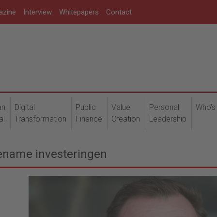
azine
Interview
Whitepapers
Contact
an
Digital
Public
Value
Personal
Who's
al
Transformation
Finance
Creation
Leadership
oename investeringen