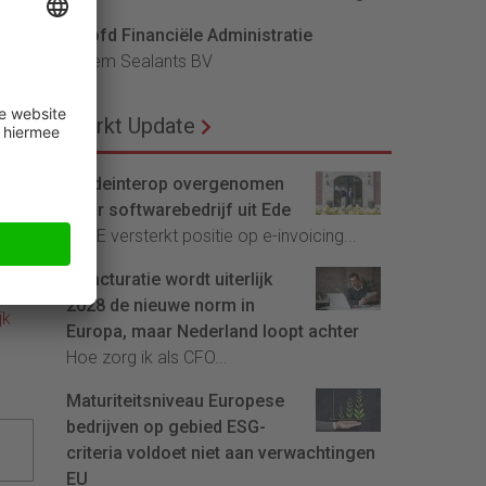
low
Hoofd Financiële Administratie
en
Bloem Sealants BV
ol
Markt Update
de
Ik
Tradeinterop overgenomen
door softwarebedrijf uit Ede
4CEE versterkt positie op e-invoicing...
n
E-facturatie wordt uiterlijk
2028 de nieuwe norm in
jk
Europa, maar Nederland loopt achter
Hoe zorg ik als CFO...
Maturiteitsniveau Europese
bedrijven op gebied ESG-
criteria voldoet niet aan verwachtingen
EU