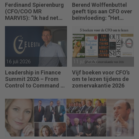
Ferdinand Spierenburg
Berend Wolffenbuttel
(CFO/COO MR
geeft tips aan CFO over
MARVIS): “Ik had net
beïnvloeding: “Het
mijn bureau op de juiste
beste advies strandt als
hoogte ingesteld, of de
je niet aansluit.”
investeringsronde lag
op mijn bord.”
16 juli 2026
11 juli 2026
Leadership in Finance
Vijf boeken voor CFO’s
Summit 2026 – From
om te lezen tijdens de
Control to Command –
zomervakantie 2026
Sebastiaan Stipdonk
(CFO van Zelesta):
“Intuïtie is voor mij
geen buikgevoel, maar
verzamelde kennis.”