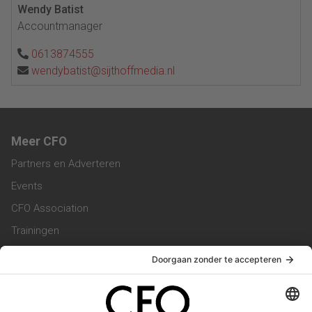
Wendy Batist
Accountmanager
0613874555
wendybatist@sijthoffmedia.nl
Meer CFO
Partners en Adverteren
Events
CFO Association
Trainingen
Magazine
Vacatures
Service & Contact