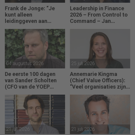
Frank de Jonge: “Je
Leadership in Finance
kunt alleen
2026 – From Control to
leidinggeven aan
Command – Jan
anderen als je leiding
Hendrik van Gilst (CFO
kunt geven aan jezelf.”
van The Protein
Brewery): “Je moet
vaak met relatief weinig
data toch knopen
doorhakken.”
04 augustus 2026
25 juli 2026
De eerste 100 dagen
Annemarie Kingma
van Sander Scholten
(Chief Value Officers):
(CFO van de YOEP
“Veel organisaties zijn
Groep): “Financiële
uitstekend ingericht
sturing werkt pas echt
voor de wereld van
als mensen begrijpen
vandaag.”
waarom keuzes nodig
zijn.”
21 juli 2026
21 juli 2026