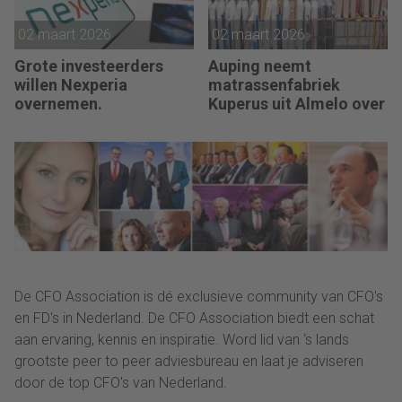
wind, was 2025 een
sterk jaar.”
02 maart 2026
02 maart 2026
Grote investeerders
Auping neemt
willen Nexperia
matrassenfabriek
overnemen.
Kuperus uit Almelo over
De CFO Association is dé exclusieve community van CFO's
en FD's in Nederland. De CFO Association biedt een schat
aan ervaring, kennis en inspiratie. Word lid van ‘s lands
grootste peer to peer adviesbureau en laat je adviseren
door de top CFO's van Nederland.