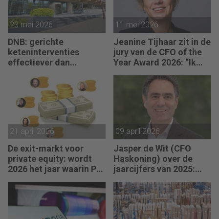
23 mei 2026
11 mei 2026
DNB: gerichte
Jeanine Tijhaar zit in de
keteninterventies
jury van de CFO of the
effectiever dan
Year Award 2026: “Ik
renteverhogingen bij
kijk of CFO’s scherpte
inflatieschokken
combineren met
mensgericht
leiderschap.”
21 april 2026
09 april 2026
De exit-markt voor
Jasper de Wit (CFO
private equity: wordt
Haskoning) over de
2026 het jaar waarin PE
jaarcijfers van 2025:
massaal verkoopt?
“Ondanks uitdagende
marktomstandigheden
voor hernieuwbare
energie en offshore