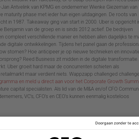
rt-Jan Antvelink van KPMG en ondernemer Wienke Giezeman van
re maturity phase met ieder hun eigen uitdagingen. De roots van
t in 1987. Takeaway ging van start in 2000. Uber is opgericht i
 Benjamin van de groep en is sinds 2012 actief. De bedrijven
een compleet verschillende manier en hebben allen dagelijks te 
 digitale ontwikkelingen. Tijdens het panel gaan de profession
flow stomen? Hoe anticipeer je op nieuwe technieken en innovati
sprong? Reed Business zit midden in de digitale transformatie.
kt. Uber groeit hard maar de concurrenten schieten als
 retailmarkt maar verdient niets. Wappzapp challenged challenge
programma en meld u direct aan voor het Corporate Growth Summi
re capital specialisten. Als lid van de M&A en/of CFO Communi
ndernemers, VC’s, CFO’s en CEO’s kunnen eenmalig kosteloos