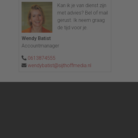
Kan ik je van dienst zijn
met advies? Bel of mail
gerust. Ik neem graag
de tijd voor je.
Wendy Batist
Accountmanager
0613874555
wendybatist@sijthoffmedia.nl