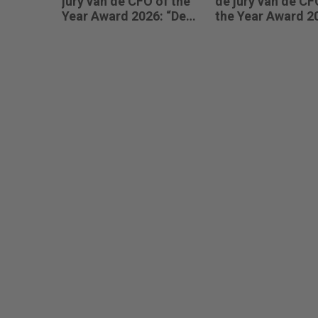
jury van de CFO of the
de jury van de CF
Year Award 2026: “De
the Year Award 2
CFO van morgen
“Ik kijk of CFO’s
balanceert emotionele
scherpte combin
intelligentie feilloos
met mensgericht
met ijzeren
leiderschap.”
administratieve
discipline.”