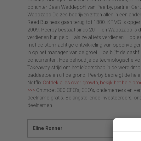
oprichter Daan Weddepohl van Peerby, partner Ge
Wappzapp.De zes bedrijven zitten allen in een ande
Reed Business gaan terug tot 1880. KPMG is opgerich
2009. Peerby bestaat sinds 2011 en Wappzapp is de
verdienen hun geld – als ze al iets verdienen – op 
met de stormachtige ontwikkeling van opeenvolgende
in op het managen van de groei. Hoe blijft de cash
concurrenten. Hoe behoud je de technologische voor
Takeaway strijd om het leiderschap in de wereldmar
paddestoelen uit de grond. Peerby bedreigt de hele
Netflix.
Ontdek alles over growth, bekijk het hele 
>>>
Ontmoet 300 CFO’s, CEO’s, ondernemers en ventu
deelname gratis. Belangstellende investeerders, o
deelnemen.
Eline Ronner