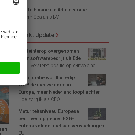
Hoofd Financiële Administratie
Bloem Sealants BV
Markt Update
Tradeinterop overgenomen
door softwarebedrijf uit Ede
telt
4CEE versterkt positie op e-invoicing...
reem
en
E-facturatie wordt uiterlijk
 het
2028 de nieuwe norm in
”
Europa, maar Nederland loopt achter
Hoe zorg ik als CFO...
Maturiteitsniveau Europese
bedrijven op gebied ESG-
criteria voldoet niet aan verwachtingen
nen
EU