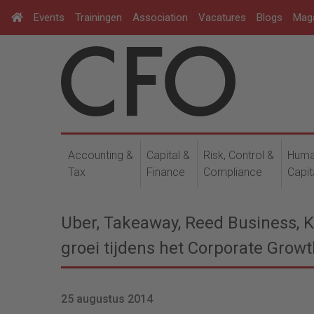
Events
Trainingen
Association
Vacatures
Blogs
Mag
Accounting &
Capital &
Risk, Control &
Hum
Tax
Finance
Compliance
Capit
Uber, Takeaway, Reed Business,
groei tijdens het Corporate Gro
25 augustus 2014