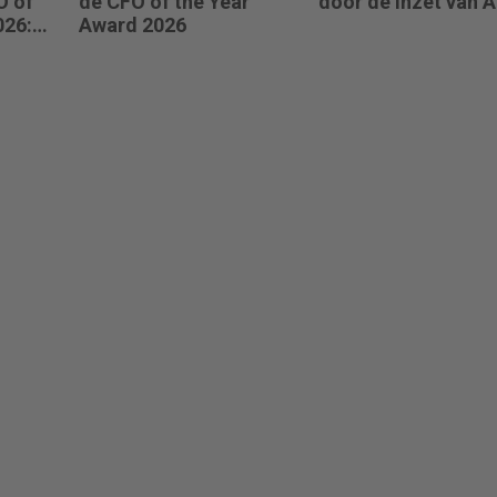
O of
de CFO of the Year
door de inzet van A
026:
Award 2026
eren