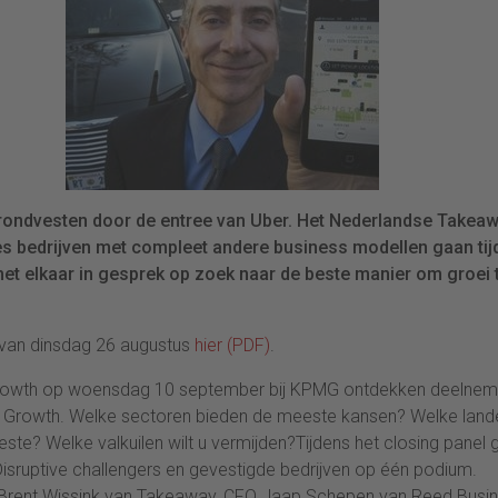
 grondvesten door de entree van Uber. Het Nederlandse Takea
Zes bedrijven met compleet andere business modellen gaan ti
t elkaar in gesprek op zoek naar de beste manier om groei 
" van dinsdag 26 augustus
hier (PDF)
.
e growth op woensdag 10 september bij KPMG ontdekken deelnem
ate Growth. Welke sectoren bieden de meeste kansen? Welke land
ste? Welke valkuilen wilt u vermijden?Tijdens het closing panel 
isruptive challengers en gevestigde bedrijven op één podium.
Brent Wissink van Takeaway, CFO Jaap Schepen van Reed Busin