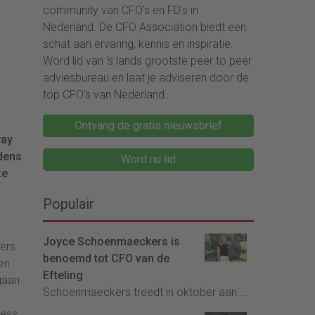
community van CFO's en FD's in
Nederland. De CFO Association biedt een
schat aan ervaring, kennis en inspiratie.
Word lid van ‘s lands grootste peer to peer
adviesbureau en laat je adviseren door de
top CFO's van Nederland.
Ontvang de gratis nieuwsbrief
way
jdens
Word nu lid
te
Populair
Joyce Schoenmaeckers is
ers
benoemd tot CFO van de
en
Efteling
gaan
Schoenmaeckers treedt in oktober aan....
ess,