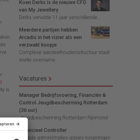
Koen Derks is de nieuwe CFO
van My Jewellery
Derks vervulde 11 jaar verschillende...
n
Meerdere partijen hebben
maken
Arcadis in het vizier als een
als
verzwakt koopje
eve
Complexe aandeelhoudersstructuur staat
snelle overname...
r
Vacatures
t
ty is
Manager Bedrijfsvoering, Financiën &
Control Jeugdbescherming Rotterdam
(36 uur)
Jeugdbescherming Rotterdam Rijnmond
Financieel Controller
lArcade administraties-advies-belastingen