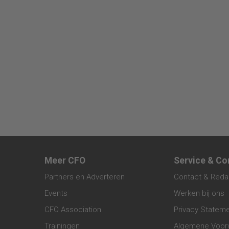
Meer CFO
Service & Co
Partners en Adverteren
Contact & Reda
Events
Werken bij ons
CFO Association
Privacy Statem
Trainingen
Algemene Voor