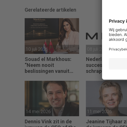
Gerelateerde artikelen
10 juli 2026
08 juli 2026
Souad el Markhous:
Nederlands
“Neem nooit
succesbedrijf M
beslissingen vanuit
schrapt 200 bane
angst, maar vanuit
door inzet AI
visie.”
14 mei 2026
11 mei 2026
Dennis Vink zit in de
Jeanine Tijhaar zi