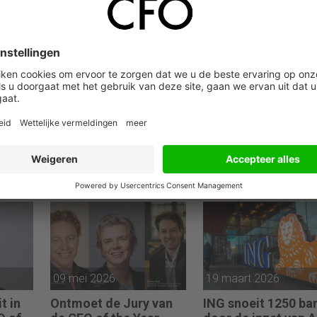
09 juni 2026
18 mei 2026
AWVN: verdienmodel
“De eisen die men s
ews
bedrijven onder druk
aan CFO’s zijn ext
n
door lage
hoog. Maar bedrijv
productiviteit
zijn vaak zuinig als
over beloning gaat.
09 mei 2026
19 maart 2026
t in
Ontmoet de Jury van
ING snoeit 1250 ba