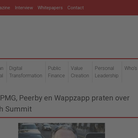
azine
Interview
Whitepapers
Contact
an
Digital
Public
Value
Personal
Who's
al
Transformation
Finance
Creation
Leadership
 KPMG, Peerby en Wappzapp praten over
wth Summit