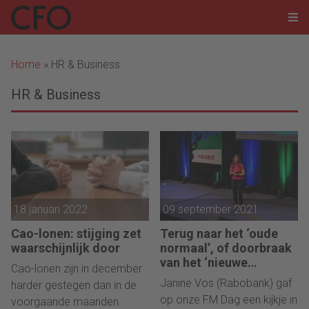
Home
»
HR & Business
HR & Business
18 januari 2022
09 september 2021
Cao-lonen: stijging zet
Terug naar het ‘oude
waarschijnlijk door
normaal’, of doorbraak
van het ‘nieuwe
Cao-lonen zijn in december
werken’?
Janine Vos (Rabobank) gaf
harder gestegen dan in de
op onze FM Dag een kijkje in
voorgaande maanden.