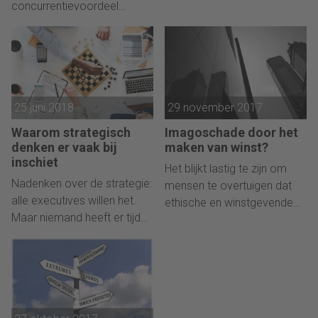
concurrentievoordeel
bestuurskamer. Maar we
opleveren. De top moet
verzuimen daarbij naar
daarvoor wel verder kijken
belangrijke sociale,
dan de hiërarchie en
psychologische en culturele
talentprogramma’s.
feiten te kijken.
25 juni 2018
29 november 2017
Waarom strategisch
Imagoschade door het
denken er vaak bij
maken van winst?
inschiet
Het blijkt lastig te zijn om
Nadenken over de strategie:
mensen te overtuigen dat
alle executives willen het.
ethische en winstgevende
Maar niemand heeft er tijd
bedrijfspraktijken niet per
voor. Wat te doen?
definitie met elkaar botsen.