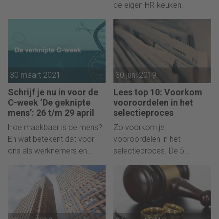
de eigen HR-keuken.
30 maart 2021
30 juni 2019
Schrijf je nu in voor de
Lees top 10: Voorkom
C-week ‘De geknipte
vooroordelen in het
mens’: 26 t/m 29 april
selectieproces
Hoe maakbaar is de mens?
Zo voorkom je
En wat betekent dat voor
vooroordelen in het
ons als werknemers en
selectieproces. De 5
werkgevers? Daarover gaat
belangrijkste onderwerpen in
de C-week van onze
het Democratische
Belgische collega’s.
verkiezingsdebat in de VS.
Wat accountants kunnen
bijdragen aan een stabiele