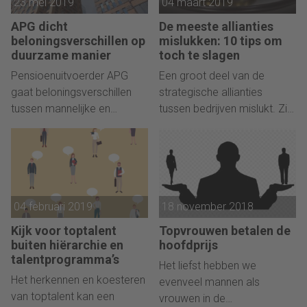
23 mei 2019
04 maart 2019
supply chain.
APG dicht
De meeste allianties
beloningsverschillen op
mislukken: 10 tips om
duurzame manier
toch te slagen
Pensioenuitvoerder APG
Een groot deel van de
gaat beloningsverschillen
strategische allianties
tussen mannelijke en
tussen bedrijven mislukt. Zie
vrouwelijke medewerkers
de samenwerking als een
dichten. Op een duurzame
huwelijk en zorg dat die
manier, zegt CHRO Marloes
slaagt.
Sengers.
04 februari 2019
18 november 2018
Kijk voor toptalent
Topvrouwen betalen de
buiten hiërarchie en
hoofdprijs
talentprogramma’s
Het liefst hebben we
Het herkennen en koesteren
evenveel mannen als
van toptalent kan een
vrouwen in de