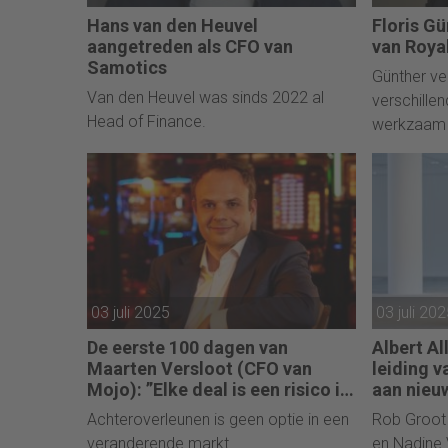
Hans van den Heuvel
Floris G
aangetreden als CFO van
van Roya
Samotics
Günther ve
Van den Heuvel was sinds 2022 al
verschille
Head of Finance.
werkzaam 
03 juli 2025
03 juli 20
De eerste 100 dagen van
Albert Al
Maarten Versloot (CFO van
leiding 
Mojo): ”Elke deal is een risico in
aan nie
deze sector.”
Achteroverleunen is geen optie in een
Rob Groot
veranderende markt.
en Nadine