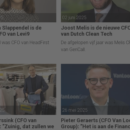
25
02 juni 2025
n Slappendel is de
Joost Melis is de nieuwe CF
FO van Levi9
van Dutch Clean Tech
l was CFO van HeadFirst
De afgelopen vijf jaar was Melis 
van GeriCall.
025
26 mei 2025
ssink (CFO van
Pieter Geraerts (CFO Van Lo
 “Zuinig, dat zullen we
Group): ”Het is aan de Finan