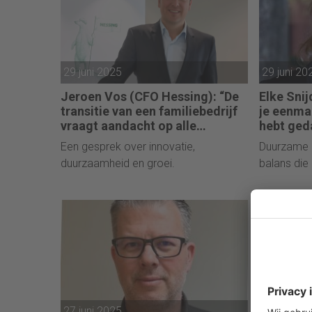
29 juni 2025
29 juni 20
Jeroen Vos (CFO Hessing): “De
Elke Snij
transitie van een familiebedrijf
je eenma
vraagt aandacht op alle
hebt ged
fronten.”
equity, d
Een gesprek over innovatie,
Duurzame 
je deur.”
duurzaamheid en groei.
balans die 
27 juni 2025
24 juni 20