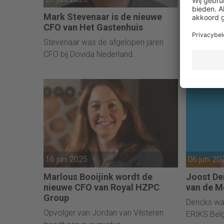
Mark Stevenaar is de nieuwe
Job Wind
CFO van Het Gastenhuis
van Peda
Stevenaar was de afgelopen jaren
Windhorst 
CFO bij Dovida Nederland.
wereld van 
16 juni 2025
06 juni 20
Marlous Booijink wordt de
Joost De
nieuwe CFO van Royal HZPC
van de M
Group
Dericks wa
Opvolger van Jordan van Vilsteren
ERIKS Bel