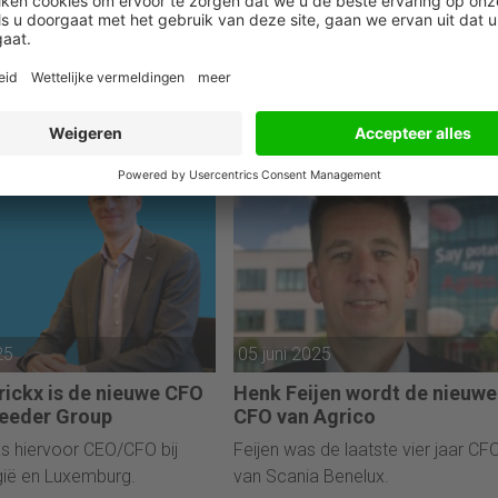
horst is de nieuwe CFO
Renée Wansink (CFO van Kar
k Meettechniek
Lagerfeld): “Bij alles wat we
doen, denken we: wat zou Ka
was eerder CFO in de
vinden?”
CFO met een missie: "Volumes
3D print.
verdubbelen binnen vier, vijf jaar."
25
05 juni 2025
rickx is de nieuwe CFO
Henk Feijen wordt de nieuwe
eeder Group
CFO van Agrico
s hiervoor CEO/CFO bij
Feijen was de laatste vier jaar CF
gië en Luxemburg.
van Scania Benelux.