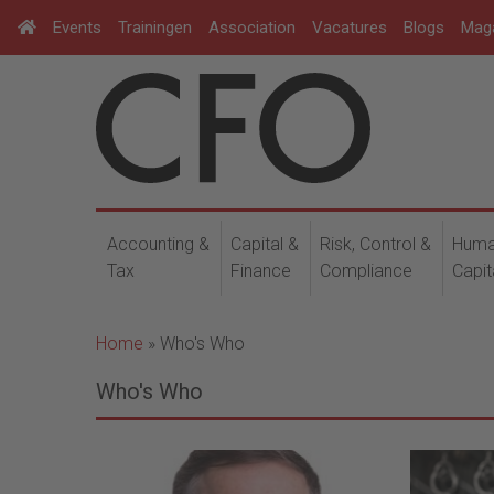
Events
Trainingen
Association
Vacatures
Blogs
Mag
Accounting &
Capital &
Risk, Control &
Hum
Tax
Finance
Compliance
Capit
Home
»
Who's Who
Who's Who