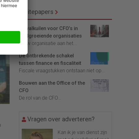
l
Whitepapers
rl
De valkuilen voor CFO’s in
snelgroeiende organisaties
Is uw organisatie aan het...
De ontbrekende schakel
tussen finance en fiscaliteit
Fiscale vraagstukken ontstaan niet op...
Bouwen aan the Office of the
CFO
De rol van de CFO...
Vragen over adverteren?
O
Kan ik je van dienst zijn