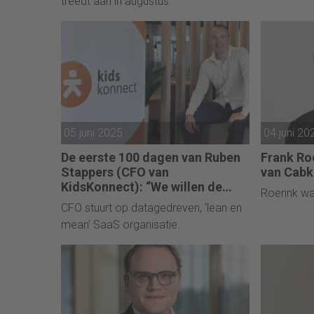
treedt aan in augustus.
05 juni 2025
04 juni 20
De eerste 100 dagen van Ruben
Frank Ro
Stappers (CFO van
van Cabk
KidsKonnect): “We willen de
Roerink wa
Europese key-speler worden.”
CFO stuurt op datagedreven, ‘lean en
mean’ SaaS organisatie.