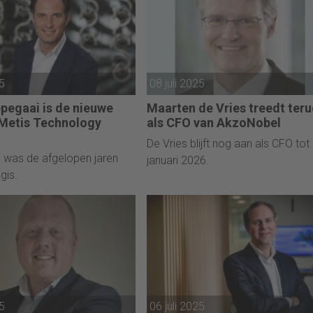
25
08 juli 2025
pegaai is de nieuwe
Maarten de Vries treedt ter
Metis Technology
als CFO van AkzoNobel
De Vries blijft nog aan als CFO tot
 was de afgelopen jaren
januari 2026.
gis.
25
06 juli 2025