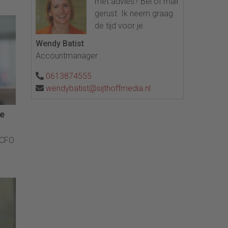
met advies? Bel of mail
gerust. Ik neem graag
de tijd voor je.
Wendy Batist
Accountmanager
0613874555
wendybatist@sijthoffmedia.nl
e
 CFO