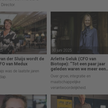
 Director.
25
30 juni 2025
van der Sluijs wordt de
Arlette Geluk (CFO van
CFO van Medux
Biotope): “Tot een paar jaar
geleden waren we meer een
ijs was de laatste jaren
MKB-bedrijf. Inmiddels zijn 
Over groei, integratie en
dap.
een echte Benelux-organisati
maatschappelijke
verantwoordelijkheid.