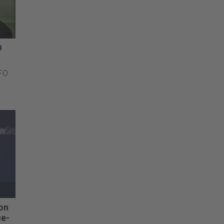
O
CFO
on
ce-