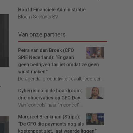
Hoofd Financiële Administratie
Bloem Sealants BV
Van onze partners
Petra van den Broek (CFO
SPIE Nederland): “Er gaan
geen bedrijven failliet omdat ze geen
winst maken.”
De agenda: productiviteit daalt, iedereen...
we
Cyberrisico in de boardroom:
e.”
drie observaties op CFO Day
Van 'controls' naar 'in control'....
Margreet Brenkman (Stripe):
“De CFO die payments nog als
kostenpost ziet, laat waarde liggen.”