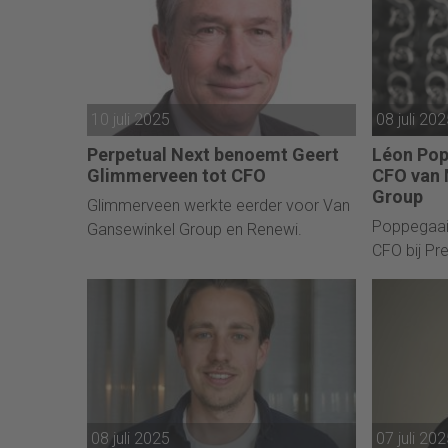
10 juli 2025
08 juli 20
Perpetual Next benoemt Geert
Léon Pop
Glimmerveen tot CFO
CFO van 
Group
Glimmerveen werkte eerder voor Van
Poppegaai
Gansewinkel Group en Renewi.
CFO bij Pre
08 juli 2025
07 juli 20