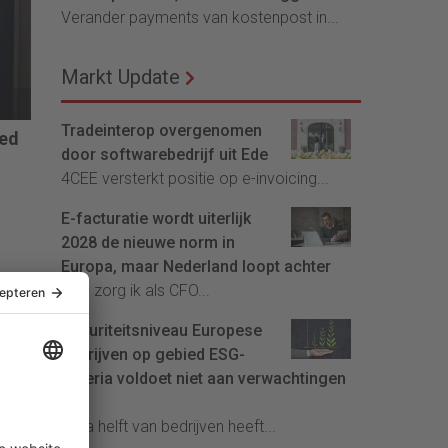
Verander payments van kostenpost in...
Markt Update
Tradeinterop overgenomen
red
door softwarebedrijf uit Ede
4CEE versterkt positie op e-invoicing...
or
E-facturatie wordt uiterlijk
ng
2028 de nieuwe norm in
Europa, maar Nederland loopt achter
Hoe zorg ik als CFO...
Maturiteitsniveau Europese
bedrijven op gebied ESG-
criteria voldoet niet aan verwachtingen
EU
Bijna helft van bedrijven heeft...