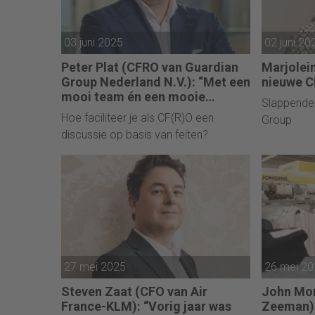
03 juni 2025
02 juni 20
Peter Plat (CFRO van Guardian
Marjolei
Group Nederland N.V.): “Met een
nieuwe C
mooi team én een mooie
Slappende
portefeuille zijn wij klaar voor
Hoe faciliteer je als CF(R)O een
Group
verdere groei.”
discussie op basis van feiten?
27 mei 2025
26 mei 2
Steven Zaat (CFO van Air
John Mor
France-KLM): “Vorig jaar was
Zeeman):