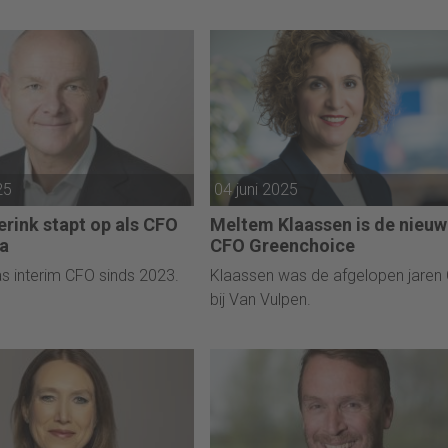
25
04 juni 2025
erink stapt op als CFO
Meltem Klaassen is de nieuw
a
CFO Greenchoice
s interim CFO sinds 2023.
Klaassen was de afgelopen jaren
bij Van Vulpen.