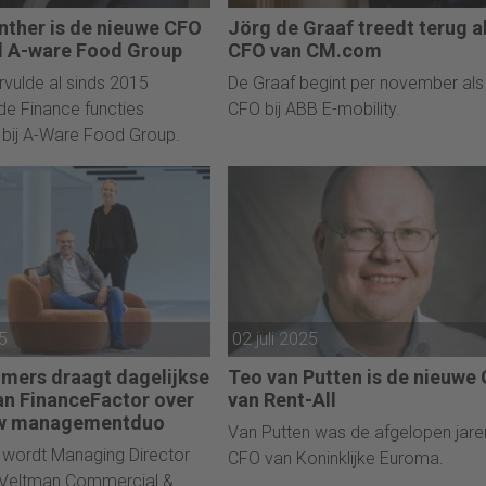
ünther is de nieuwe CFO
Jörg de Graaf treedt terug a
l A-ware Food Group
CFO van CM.com
rvulde al sinds 2015
De Graaf begint per november als
nde Finance functies
CFO bij ABB E-mobility.
bij A-Ware Food Group.
25
02 juli 2025
lmers draagt dagelijkse
Teo van Putten is de nieuwe
van FinanceFactor over
van Rent-All
uw managementduo
Van Putten was de afgelopen jare
 wordt Managing Director
CFO van Koninklijke Euroma.
 Veltman Commercial &