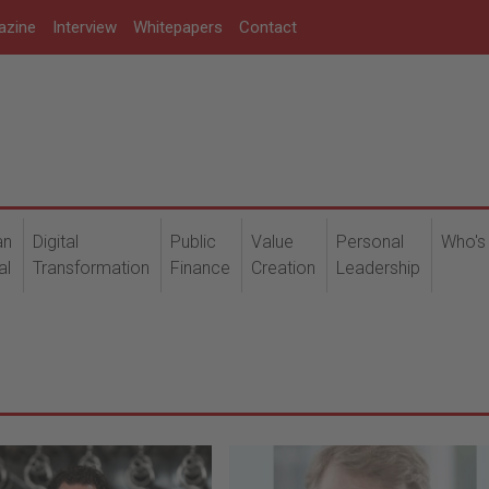
azine
Interview
Whitepapers
Contact
an
Digital
Public
Value
Personal
Who's
al
Transformation
Finance
Creation
Leadership