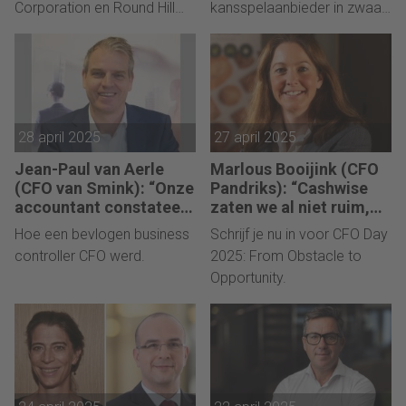
Corporation en Round Hill
kansspelaanbieder in zwaar
Capital.
weer.
28 april 2025
27 april 2025
Jean-Paul van Aerle
Marlous Booijink (CFO
(CFO van Smink): “Onze
Pandriks): “Cashwise
accountant constateert
zaten we al niet ruim,
dat de kwaliteit van de
dus het werd al heel
Hoe een bevlogen business
Schrijf je nu in voor CFO Day
jaarrekening het
snel ingewikkeld.”
controller CFO werd.
2025: From Obstacle to
afgelopen jaar naar een
Opportunity.
veel hoger niveau is
getild.”