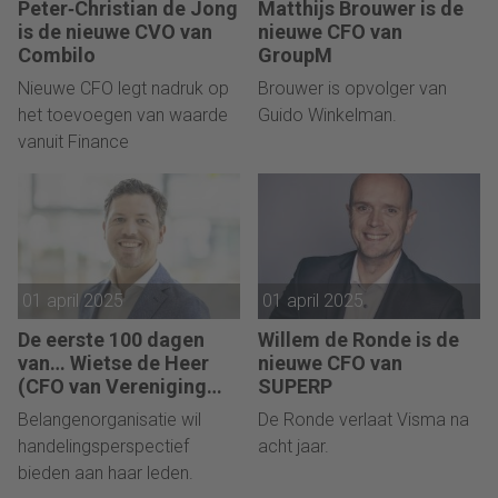
Peter‑Christian de Jong
Matthijs Brouwer is de
is de nieuwe CVO van
nieuwe CFO van
Combilo
GroupM
Nieuwe CFO legt nadruk op
Brouwer is opvolger van
het toevoegen van waarde
Guido Winkelman.
vanuit Finance
01 april 2025
01 april 2025
De eerste 100 dagen
Willem de Ronde is de
van… Wietse de Heer
nieuwe CFO van
(CFO van Vereniging
SUPERP
Eigen Huis): “Hier is
Belangenorganisatie wil
De Ronde verlaat Visma na
geld verdienen niet het
handelingsperspectief
acht jaar.
hoofddoel.”
bieden aan haar leden.