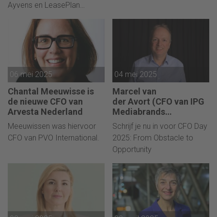
Ayvens en LeasePlan
Nederland.
06 mei 2025
04 mei 2025
Chantal Meeuwisse is
Marcel van
de nieuwe CFO van
der Avort (CFO van IPG
Arvesta Nederland
Mediabrands
Nederland): “Coaching
Meeuwissen was hiervoor
Schrijf je nu in voor CFO Day
hielp mij om mijn focus
CFO van PVO International.
2025: From Obstacle to
te richten op
Opportunity
omgevingen waar een
gedeelde visie centraal
staat”