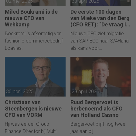
02 mei 2025
30 april 2025
Miled Boukrami is de
De eerste 100 dagen
nieuwe CFO van
van Mieke van den Berg
Wehkamp
(CFO RET): “De vraag is:
kunnen we slanker
Boekrami is afkomstig van
Nieuwe CFO ziet migratie
opereren, zonder
fashion e-commercebedrijf
van SAP ECC naar S/4Hana
kwaliteit te verliezen?”
Loavies.
als kans voor
vervoersbedrijf.
30 april 2025
29 april 2025
Christiaan van
Ruud Bergervoet is
Steenbergen is nieuwe
herbenoemd als CFO
CFO van VORM
van Holland Casino
Hij was eerder Group
Bergervoet blijft nog twee
Finance Director bij Multi
jaar aan bij