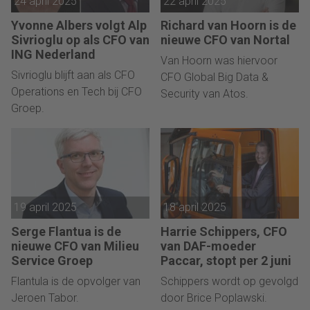
24 april 2025
22 april 2025
Yvonne Albers volgt Alp
Richard van Hoorn is de
Sivrioglu op als CFO van
nieuwe CFO van Nortal
ING Nederland
Van Hoorn was hiervoor
Sivrioglu blijft aan als CFO
CFO Global Big Data &
Operations en Tech bij CFO
Security van Atos.
Groep.
19 april 2025
18 april 2025
Serge Flantua is de
Harrie Schippers, CFO
nieuwe CFO van Milieu
van DAF-moeder
Service Groep
Paccar, stopt per 2 juni
Flantula is de opvolger van
Schippers wordt op gevolgd
Jeroen Tabor.
door Brice Poplawski.