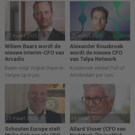
27 maart 2025
26 maart 2025
Willem Baars wordt de
Alexander Kousbroek
nieuwe interim-CFO van
wordt de nieuwe CFO
Arcadis
van Talpa Network
Baars volgt Virginie Duperat-
Kousbroek verlaat Port of
Vergne op in juni.
Amsterdam per i juni.
25 maart 2025
24 maart 2025
Schouten Europe stelt
Allard Visser (CFO van