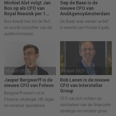
Michiel Alst volgt Jan
Sep de Baan is de
Bos op als CFO van
nieuwe CFO van
Royal Reesink per 1
AndAgencyAmsterdam
augustus 2025
Bos treedt toe tot de RvC
De Baan was eerder actief
en wordt voorzitter van de
in wereld van Private Equity.
auditcommissie.
10 april 2025
09 april 2025
Jasper Bergwerff is de
Rob Lanen is de nieuwe
nieuwe CFO van Foleon
CFO van Interstellar
Group
Bergwerff neemt rol in
CFO zal zich richten op
Finance, strategie, HR, legal
versterken van de financiële
en revenue operations.
strategie en verdere groei.