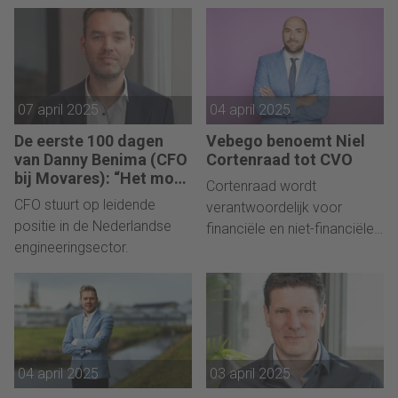
07 april 2025
04 april 2025
De eerste 100 dagen
Vebego benoemt Niel
van Danny Benima (CFO
Cortenraad tot CVO
bij Movares): “Het moet
Cortenraad wordt
slimmer, digitaler en
CFO stuurt op leidende
verantwoordelijk voor
duurzamer.”
positie in de Nederlandse
financiële en niet-financiële
engineeringsector.
waardecreatie.
04 april 2025
03 april 2025