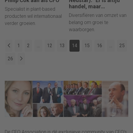
Philip Cok aan als CFO
Nedstar): “Er is altijd
handel, maar
Specialist in plant-based
uiteindelijk draait alles
Diversifiëren van omzet van
producten wil internationaal
om de marge.”
belang om groei te
verder groeien.
waarborgen.
1
2
…
12
13
14
15
16
…
25
26
De CFO Association is dé exclusieve community van CFO's