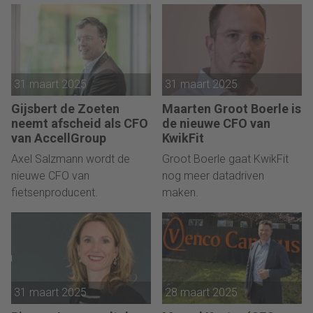
31 maart 2025
31 maart 2025
Gijsbert de Zoeten
Maarten Groot Boerle is
neemt afscheid als CFO
de nieuwe CFO van
van AccellGroup
KwikFit
Axel Salzmann wordt de
Groot Boerle gaat KwikFit
nieuwe CFO van
nog meer datadriven
fietsenproducent.
maken.
31 maart 2025
28 maart 2025