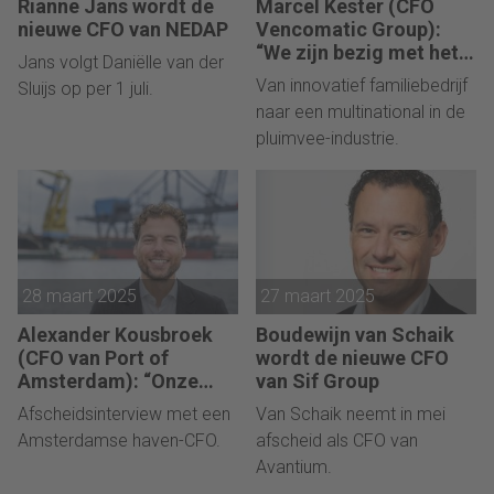
Rianne Jans wordt de
Marcel Kester (CFO
nieuwe CFO van NEDAP
Vencomatic Group):
“We zijn bezig met het
Jans volgt Daniëlle van der
professionaliseren van
Van innovatief familiebedrijf
Sluijs op per 1 juli.
de organisatie. Dat gaat
naar een multinational in de
niet zonder slag of
pluimvee-industrie.
stoot.”
28 maart 2025
27 maart 2025
Alexander Kousbroek
Boudewijn van Schaik
(CFO van Port of
wordt de nieuwe CFO
Amsterdam): “Onze
van Sif Group
toegevoegde waarde is
Afscheidsinterview met een
Van Schaik neemt in mei
groter dan alleen
Amsterdamse haven-CFO.
afscheid als CFO van
tonnen overslag.”
Avantium.