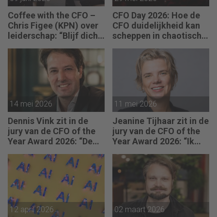
Coffee with the CFO –
CFO Day 2026: Hoe de
Chris Figee (KPN) over
CFO duidelijkheid kan
leiderschap: “Blijf dicht
scheppen in chaotische
op de business.”
tijden
14 mei 2026
11 mei 2026
Dennis Vink zit in de
Jeanine Tijhaar zit in de
jury van de CFO of the
jury van de CFO of the
Year Award 2026: “De
Year Award 2026: “Ik
CFO van morgen
kijk of CFO’s scherpte
balanceert emotionele
combineren met
intelligentie feilloos
mensgericht
met ijzeren
leiderschap.”
administratieve
discipline.”
12 april 2026
02 maart 2026