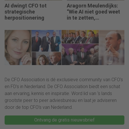
AI dwingt CFO tot
Aragorn Meulendijks:
strategische
“Wie AI niet goed weet
herpositionering
in te zetten,
concurreert straks met
mensen die dat wel
doen en daardoor tien
keer sneller werken.”
De CFO Association is dé exclusieve community van CFO's
en FD's in Nederland. De CFO Association biedt een schat
aan ervaring, kennis en inspiratie. Word lid van ‘s lands
grootste peer to peer adviesbureau en laat je adviseren
door de top CFO's van Nederland.
Ontvang de gratis nieuwsbrief