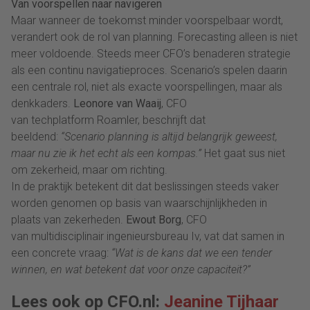
Van voorspellen naar navigeren
Maar wanneer de toekomst minder voorspelbaar wordt,
verandert ook de rol van planning. Forecasting alleen is niet
meer voldoende. Steeds meer CFO’s benaderen strategie
als een continu navigatieproces. Scenario’s spelen daarin
een centrale rol, niet als exacte voorspellingen, maar als
denkkaders.
Leonore van Waaij
, CFO
van techplatform Roamler, beschrijft dat
beeldend:
“Scenario planning is altijd belangrijk geweest,
maar nu zie ik het echt als een kompas.”
Het gaat sus niet
om zekerheid, maar om richting.
In de praktijk betekent dit dat beslissingen steeds vaker
worden genomen op basis van waarschijnlijkheden in
plaats van zekerheden.
Ewout Borg
, CFO
van multidisciplinair ingenieursbureau Iv, vat dat samen in
een concrete vraag:
“Wat is de kans dat we een tender
winnen, en wat betekent dat voor onze capaciteit?”
Lees ook op CFO.nl:
Jeanine Tijhaar