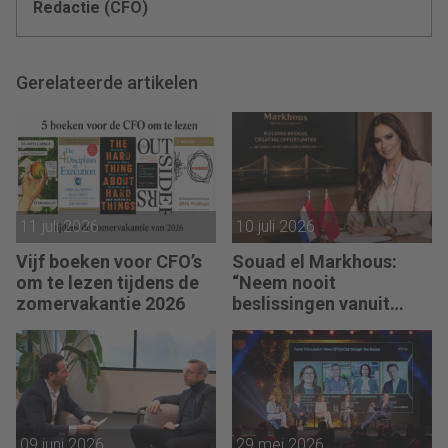
Redactie (CFO)
Gerelateerde artikelen
11 juli 2026
10 juli 2026
Vijf boeken voor CFO’s
Souad el Markhous:
om te lezen tijdens de
“Neem nooit
zomervakantie 2026
beslissingen vanuit
angst, maar vanuit
visie.”
09 juni 2026
29 mei 2026