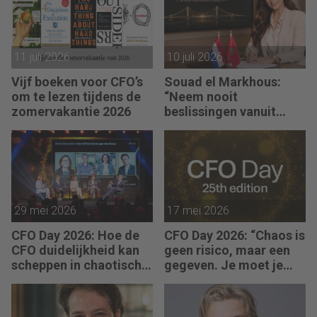
11 juli 2026
10 juli 2026
Vijf boeken voor CFO’s
Souad el Markhous:
om te lezen tijdens de
“Neem nooit
zomervakantie 2026
beslissingen vanuit
angst, maar vanuit
visie.”
29 mei 2026
17 mei 2026
CFO Day 2026: Hoe de
CFO Day 2026: “Chaos is
CFO duidelijkheid kan
geen risico, maar een
scheppen in chaotische
gegeven. Je moet je
tijden
organisatie erop
inrichten.”