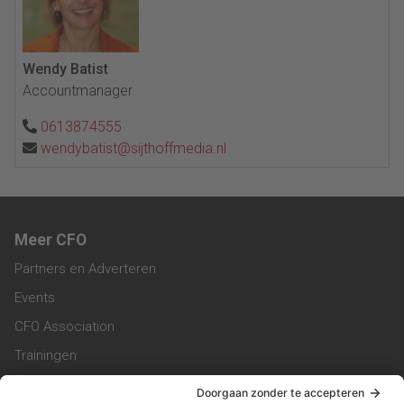
Wendy Batist
Accountmanager
0613874555
wendybatist@sijthoffmedia.nl
Meer CFO
Partners en Adverteren
Events
CFO Association
Trainingen
Magazine