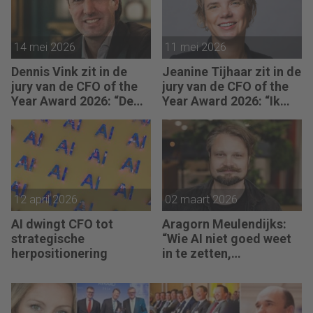
14 mei 2026
11 mei 2026
Dennis Vink zit in de
Jeanine Tijhaar zit in de
jury van de CFO of the
jury van de CFO of the
Year Award 2026: “De
Year Award 2026: “Ik
CFO van morgen
kijk of CFO’s scherpte
balanceert emotionele
combineren met
intelligentie feilloos
mensgericht
met ijzeren
leiderschap.”
administratieve
discipline.”
12 april 2026
02 maart 2026
AI dwingt CFO tot
Aragorn Meulendijks:
strategische
“Wie AI niet goed weet
herpositionering
in te zetten,
concurreert straks met
mensen die dat wel
doen en daardoor tien
keer sneller werken.”