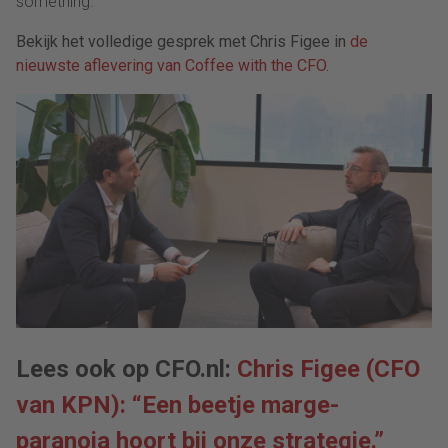
something.”
Bekijk het volledige gesprek met Chris Figee in
de
nieuwste aflevering van Coffee with the CFO
.
Lees ook op CFO.nl:
Chris Figee (CFO
van KPN): “Een beetje marge-
paranoia hoort bij onze strategie.”