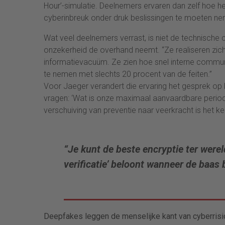
Hour’-simulatie. Deelnemers ervaren dan zelf hoe h
cyberinbreuk onder druk beslissingen te moeten ne
Wat veel deelnemers verrast, is niet de technische 
onzekerheid de overhand neemt. “Ze realiseren zich
informatievacuüm. Ze zien hoe snel interne communic
te nemen met slechts 20 procent van de feiten.”
Voor Jaeger verandert die ervaring het gesprek op 
vragen: ‘Wat is onze maximaal aanvaardbare periode v
verschuiving van preventie naar veerkracht is het 
“Je kunt de beste encryptie ter werel
verificatie’ beloont wanneer de baas b
Deepfakes leggen de menselijke kant van cyberrisi