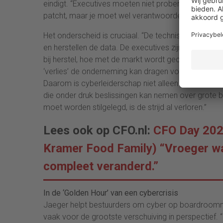
eindigt. “Executives moeten niet proberen zelf de te
patcht, maar je moet wel verantwoordelijkheid neme
Het onderscheid is cruciaal. “De technische experts z
en herstellen de data. De executives zijn eigenaar va
bij herstel, hoe met de markt wordt gecommunicee
‘verlies’ de onderneming kan dragen voordat het exi
Daarom is cyberleiderschap niet alleen een technisc
die onder druk beslissingen kan nemen over grote be
moet worden stilgelegd, is de strijd al verloren.”
Lees ook op CFO.nl:
CFO Day 202
Kramer Food Family) “Vroeger ware
compleet veranderd.”
In de ‘Golden Hour’ van een cybercrisis
Jaeger helpt bestuurders om cyber op boardroomni
vaak voor de grootste verschuiving in perspectief. “