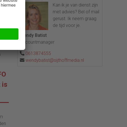
Kan ik je van dienst zijn
met advies? Bel of mail
gerust. Ik neem graag
rus
de tijd voor je.
jgen
Wendy Batist
Accountmanager
nodig
0613874555
n
wendybatist@sijthoffmedia.nl
FO
 is
em
lden