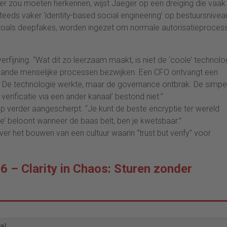
er zou moeten herkennen, wijst Jaeger op een dreiging die vaak
steeds vaker ‘identity-based social engineering’ op bestuursnivea
 zoals deepfakes, worden ingezet om normale autorisatieproces
erfijning. “Wat dit zo leerzaam maakt, is niet de ‘coole’ technolo
taande menselijke processen bezwijken. Een CFO ontvangt een
 De technologie werkte, maar de governance ontbrak. De simpe
verificatie via een ander kanaal’ bestond niet.”
hap verder aangescherpt. “Je kunt de beste encryptie ter wereld
tie’ beloont wanneer de baas belt, ben je kwetsbaar.”
er het bouwen van een cultuur waarin “trust but verify” voor
 – Clarity in Chaos: Sturen zonder
al