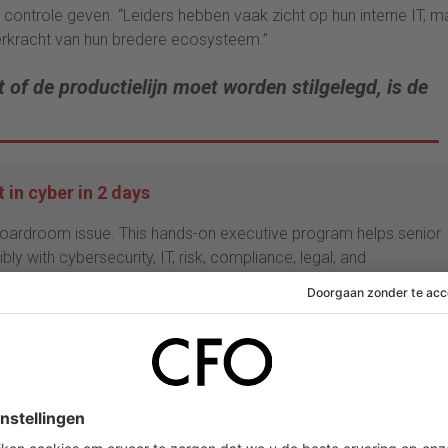
 controle geven. “Leiders hebben vaak zicht op hun interne IT, m
veerkracht van hun bredere ecosysteem.”
 of de productielijn moet worden stilgelegd, is de
in cyber in 2 days
boardroom issue. This hands-on executive program helps senior
ly with cybersecurity, IT, risk, compliance, legal, and
. Learn to assess cyber and information risk at executive leve
e and oversight, and lead effectively through cyber incidents.
View dates and details at AIF.n
l. Maar Jaeger is duidelijk over waar de rol van executives begin