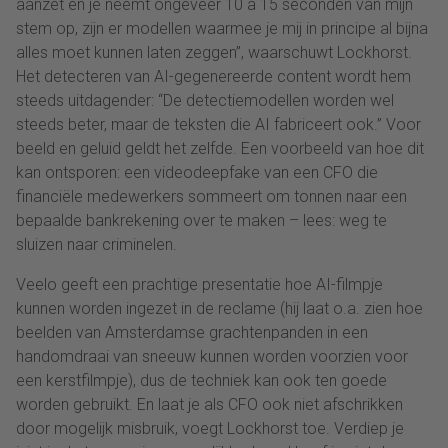
aanzet en je neemt ongeveer 10 à 15 seconden van mijn
stem op, zijn er modellen waarmee je mij in principe al bijna
alles moet kunnen laten zeggen”, waarschuwt Lockhorst.
Het detecteren van AI-gegenereerde content wordt hem
steeds uitdagender: “De detectiemodellen worden wel
steeds beter, maar de teksten die AI fabriceert ook.” Voor
beeld en geluid geldt het zelfde. Een voorbeeld van hoe dit
kan ontsporen: een videodeepfake van een CFO die
financiële medewerkers sommeert om tonnen naar een
bepaalde bankrekening over te maken – lees: weg te
sluizen naar criminelen.
Veelo geeft een prachtige presentatie hoe AI-filmpje
kunnen worden ingezet in de reclame (hij laat o.a. zien hoe
beelden van Amsterdamse grachtenpanden in een
handomdraai van sneeuw kunnen worden voorzien voor
een kerstfilmpje), dus de techniek kan ook ten goede
worden gebruikt. En laat je als CFO ook niet afschrikken
door mogelijk misbruik, voegt Lockhorst toe. Verdiep je