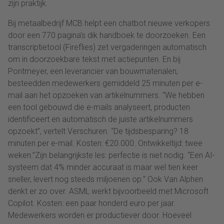
zijn praktijk.
Bij metaalbedrijf MCB helpt een chatbot nieuwe verkopers
door een 770 pagina’s dik handboek te doorzoeken. Een
transcriptietool (Fireflies) zet vergaderingen automatisch
om in doorzoekbare tekst met actiepunten. En bij
Pontmeyer, een leverancier van bouwmaterialen,
besteedden medewerkers gemiddeld 25 minuten per e-
mail aan het opzoeken van artikelnummers. “We hebben
een tool gebouwd die e-mails analyseert, producten
identificeert en automatisch de juiste artikelnummers
opzoekt”, vertelt Verschuren. “De tijdsbesparing? 18
minuten per e-mail. Kosten: €20.000. Ontwikkeltijd: twee
weken.”Zijn belangrijkste les: perfectie is niet nodig. “Een AI-
systeem dat 4% minder accuraat is maar wel tien keer
sneller, levert nog steeds miljoenen op.” Ook Van Alphen
denkt er zo over. ASML werkt bijvoorbeeld met Microsoft
Copilot. Kosten: een paar honderd euro per jaar.
Medewerkers worden er productiever door. Hoeveel