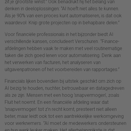
zit je grootste winst.” Ook benadrukt hij het belang van
denken in deeloplossingen: “AI hoeft niet alles te kunnen.
Als je 90% van een proces kunt automatiseren, is dat ook
waardevol. Knip grote projecten op in behapbare delen.”
Voor financiële professionals in het bijzonder biedt AI
verschillende kansen, concludeert Verschuren. “Finance-
afdelingen hebben vaak te maken met veel routinematige
taken die zich goed lenen voor automatisering. Denk aan
het verwerken van facturen, het analyseren van
uitgavenpatronen of het voorbereiden van rapportages.”
Financials lijken bovendien bij uitstek geschikt om zich op
AI bezig te houden, nuchter, betrouwbaar en datagedreven
als ze zijn. Mensen met een hoog ‘snapvermogen’, zoals
Fluit het noemt. En een financiële afdeling waar dat
‘snapvermogen’ tot z’n recht komt, presteert niet alleen
beter, maar leidt ook tot een aantrekkelijke werkomgeving
voor werknemers. “AI moet de medewerkers ondersteunen
en hun werk leuker maken. Het allerbelangrijkste is dat