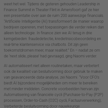
weet het wel. Tijdens de gisteren gehouden Leadership in
Finance Summit in Theater Flint in Amersfoort gaf ze hier
een presentatie over aan de ruim 200 aanwezige financials.
“Artificiële Intelligentie (AI) transformeert de manier waarop
bedrijven opereren, met toepassingen die verder reiken dan
alleen technologie. In finance zien we AI terug in drie
kerngebieden: fraudedetectie, kredietrisicobeoordeling en
real-time klantenservice via chatbots. Dit zijn geen
toekomstdromen meer, maar realiteit.” En – nadat ze om
de ‘next slide, please’ had gevraagd, ging Naomi verder.
AI automatiseert niet alleen routinetaken, maar verbetert
ook de kwaliteit van besluitvorming door gebruik te maken
van geavanceerde data-analyse, zei Naomi. “Voor CFO’s
biedt AI bijzondere mogelijkheden om meer te bereiken
met minder middelen. Concrete voorbeelden hiervan zijn:
Automatisering van financiële cycli (Purchase-to-Pay (P2P)
processen, Order-to-Cash (O2C) cycli, Factuurverwerking);
Verbeterde besluitvorming door nauwkeurige