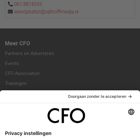
0613874555
wendybatist@sijthoffmedia.nl
Meer CFO
Partners en Adverteren
Events
CFO Association
Trainingen
Magazine
Vacatures
Service & Contact
Contact & Redactie
Werken bij ons