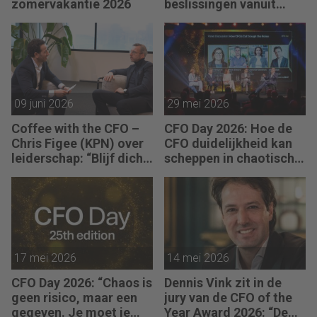
zomervakantie 2026
beslissingen vanuit
angst, maar vanuit
visie.”
09 juni 2026
29 mei 2026
Coffee with the CFO –
CFO Day 2026: Hoe de
Chris Figee (KPN) over
CFO duidelijkheid kan
leiderschap: “Blijf dicht
scheppen in chaotische
op de business.”
tijden
17 mei 2026
14 mei 2026
CFO Day 2026: “Chaos is
Dennis Vink zit in de
geen risico, maar een
jury van de CFO of the
gegeven. Je moet je
Year Award 2026: “De