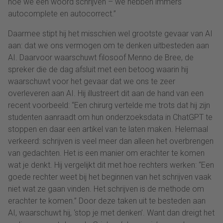
hoe we een woord schrijven – we hebben immers
autocomplete en autocorrect.”
Daarmee stipt hij het misschien wel grootste gevaar van AI
aan: dat we ons vermogen om te denken uitbesteden aan
AI. Daarvoor waarschuwt filosoof Menno de Bree, de
spreker die de dag afsluit met een betoog waarin hij
waarschuwt voor het gevaar dat we ons te zeer
overleveren aan AI. Hij illustreert dit aan de hand van een
recent voorbeeld: “Een chirurg vertelde me trots dat hij zijn
studenten aanraadt om hun onderzoeksdata in ChatGPT te
stoppen en daar een artikel van te laten maken. Helemaal
verkeerd: schrijven is veel meer dan alleen het overbrengen
van gedachten. Het is een manier om erachter te komen
wat je denkt. Hij vergelijkt dit met hoe rechters werken: “Een
goede rechter weet bij het beginnen van het schrijven vaak
niet wat ze gaan vinden. Het schrijven is de methode om
erachter te komen.” Door deze taken uit te besteden aan
AI, waarschuwt hij, ‘stop je met denken’. Want dan dreigt het