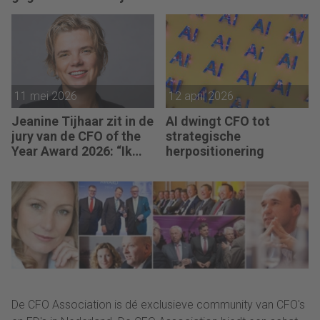
organisatie erop
CFO van morgen
inrichten.”
balanceert emotionele
intelligentie feilloos
met ijzeren
administratieve
discipline.”
11 mei 2026
12 april 2026
Jeanine Tijhaar zit in de
AI dwingt CFO tot
jury van de CFO of the
strategische
Year Award 2026: “Ik
herpositionering
kijk of CFO’s scherpte
combineren met
mensgericht
leiderschap.”
De CFO Association is dé exclusieve community van CFO's