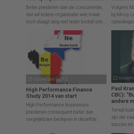
naar HPO’
verwerken. Miljoenen euro's zijn
Beter presteren dan de concurrentie,
Volgens Ma
hiermee gemoeid.
dat wil iedere organisatie wel, maar
bij Mooy L
toch slaagt lang niet ieder bedrijf erin
opleidinge
de transitie naar HPO (High
op vakkenn
Performance Organisatie) te maken.
niet de do
We vroegen André de Waal, de
voor een s
bekende topexpert op High
controller. 
Performance-gebied, hoe bedrijven
houding en
wel succesvol deze slag kunnen
bedrijf de
maken en welke rol de financiële
Één van mi
22 novem
functie daarin speelt.
25 november 2013
business c
ruggengraa
Paul Kra
High Performance Finance
mee met he
CBC): “Bu
Study 2014 van start
leidinggeve
andere m
High Performance Businesses
ochtend
Terwijl bu
presteren consequent beter dan
zijn die va
vergelijkbare bedrijven in dezelfde
succes en 
branche. Kenmerkend voor deze
betekenen,
organisaties is dat de financiële