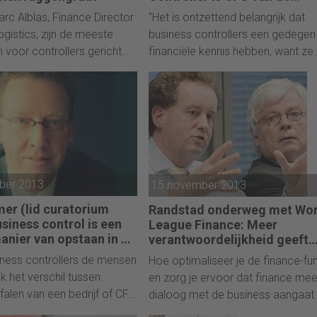
toekomst”
rc Alblas, Finance Director
"Het is ontzettend belangrijk dat
ogistics, zijn de meeste
business controllers een gedegen
n voor controllers gericht
financiële kennis hebben, want ze
is en inhoud, maar dat zijn
moeten kunnen sparren met het h
orslaggevende factoren
van de cijferfabriek", zegt Peter v
uccesvolle business
Dongen, interim Financieel Directeu
"In mijn beleving zijn je
de Arbo Unie, de vroegere CFO v
 je gedrag binnen een
Audax en voormalig CFO en CEO b
 meest cruciale factoren.
Etam. Hoewel een business contro
jn stokpaardjes is dat veel
een stuk meer in zijn mars moet
ber 2013
15 november 2013
ontrollers een latex
hebben dan het controleren van
t hebben: zij bewegen altijd
getallen en bedragen, benadrukt 
mer (lid curatorium
Randstad onderweg met Wor
t bedrijf of de
Dongen dat een financiële basis
siness control is een
League Finance: Meer
nden. Dat is niet goed."
cruciaal is. "Business controllers d
anier van opstaan in de
verantwoordelijkheid geeft
”
betere resultaten
niet kunnen boekhouden zijn niet k
siness controllers de mensen
Hoe optimaliseer je de finance-fun
voor de rol."
ak het verschil tussen
en zorg je ervoor dat finance mee
falen van een bedrijf of CFO
dialoog met de business aangaat
 is de functie nog vaak een
helpt bij het leveren van toegevo