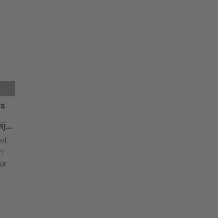
ter
ten.
dse
ns
jst
het
n
ar
n
s de
e