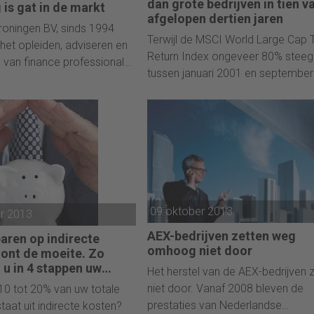
g waaraan hij als
de opleiding waaraan hij als
dan grote bedrijven in tien v
 is gat in de markt
afgelopen dertien jaren
-expert verbonden is.
curatorium-expert verbonden is.
roningen BV, sinds 1994
Terwijl de MSCI World Large Cap T
 het opleiden, adviseren en
Return Index ongeveer 80% steeg
 van finance professionals,
tussen januari 2001 en september
en nieuwe opleiding. Een
2013, verdrievoudigde de
ie perfect aansluit bij de
corresponderende Small-Cap Inde
nde behoefte in het
dezelfde periode. Alleen in de jare
ven. De behoefte aan finance
2007-08 en in 2011 deden zogeh
als met sense for business.
large caps het beter dan kleine.
e aan business controllers.
09 oktober 2013
r 2013
AEX-bedrijven zetten weg
aren op indirecte
omhoog niet door
oont de moeite. Zo
 u in 4 stappen uw
Het herstel van de AEX-bedrijven 
esultaat!
niet door. Vanaf 2008 bleven de
 10 tot 20% van uw totale
prestaties van Nederlandse
taat uit indirecte kosten?