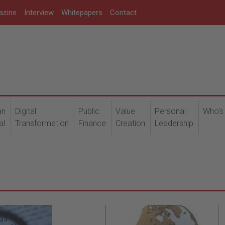
azine
Interview
Whitepapers
Contact
an
Digital
Public
Value
Personal
Who's
al
Transformation
Finance
Creation
Leadership