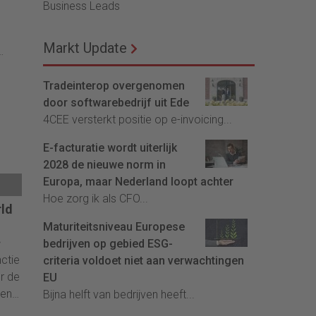
Business Leads
Markt Update
oofd
an
Tradeinterop overgenomen
r bij
door softwarebedrijf uit Ede
an
4CEE versterkt positie op e-invoicing...
ij
E-facturatie wordt uiterlijk
ller
2028 de nieuwe norm in
Europa, maar Nederland loopt achter
Hoe zorg ik als CFO...
Van
ld
Maturiteitsniveau Europese
ie
bedrijven op gebied ESG-
laar
ctie
criteria voldoet niet aan verwachtingen
r de
EU
 en
Bijna helft van bedrijven heeft...
egde