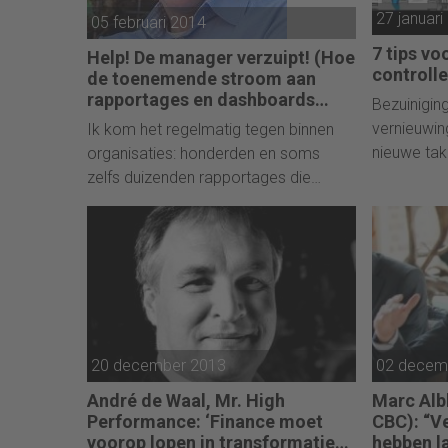
efficiency van hun bedrijfsvoering te
27 januari
05 februari 2014
hoeven bekijken. Die tijd is voorbij.
7 tips v
Help! De manager verzuipt! (Hoe
controlle
de toenemende stroom aan
rapportages en dashboards
Bezuinigin
waarde vernietigt)
vernieuwin
Ik kom het regelmatig tegen binnen
nieuwe ta
organisaties: honderden en soms
fusies... E
zelfs duizenden rapportages die
organisati
beschikbaar zijn om het management
vernieuwin
informatie te geven hoe de zaken er
component 
voor staan. Hele afdelingen (soms
controller
'Business Intelligence Competence
op de zaak
Centers' (BICC) genoemd) worden
public cont
opgetuigd als goed geoliede
public con
'rapportage- en dashboardfabrieken'.
20 december 2013
02 decem
storm te d
Big Data staat blijkbaar ook garant
uit te kom
voor Big Volume met direct
André de Waal, Mr. High
Marc Albl
verdrinkingsgevaar voor de managers
Performance: ‘Finance moet
CBC): “Ve
die al die rapporten moeten
voorop lopen in transformatie
hebben l