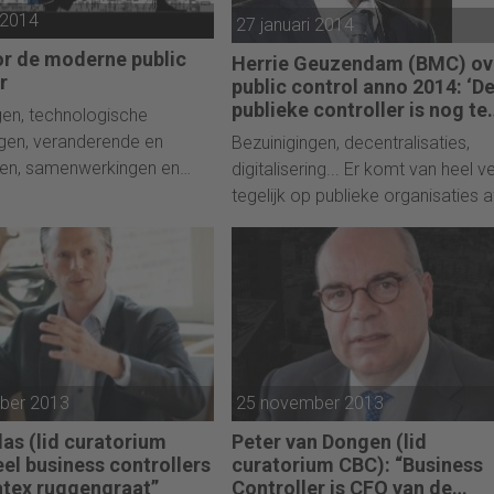
 2014
producten naar consumenten. In d
27 januari 2014
artikel 7 overwegingen om de juis
oor de moderne public
Herrie Geuzendam (BMC) ov
balans te vinden tussen kosten en
r
public control anno 2014: ‘D
toegevoegde waarde.
publieke controller is nog te
gen, technologische
afwachtend’
gen, veranderende en
Bezuinigingen, decentralisaties,
ken, samenwerkingen en
digitalisering... Er komt van heel v
r komt van alles op publieke
tegelijk op publieke organisaties a
es af. Omdat al deze
Wat betekent dit voor de publieke
gen een financieel
controller anno 2014? Hoe moet hi
hebben, draait de public
zij de rol pakken die de organisati
 overuren om grip te houden
nodig heeft? Wat zijn de belangrij
. Claudia Heger, expert in
kansen en bedreigingen? Een ges
rolling, geeft 7 tips aan
met expert Herrie Geuzendam
trollers om deze perfecte
(hoofddocent opleiding public
ber 2013
25 november 2013
oorstaan en er zelfs beter
controller in een week).
en.
as (lid curatorium
Peter van Dongen (lid
el business controllers
curatorium CBC): “Business
atex ruggengraat”
Controller is CFO van de