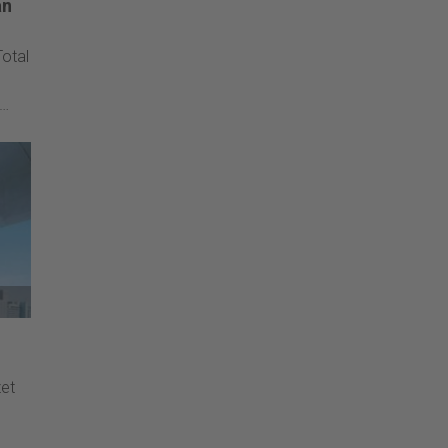
an
otal
x in
n
eten
zet