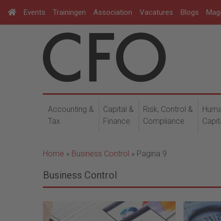
Events
Trainingen
Association
Vacatures
Blogs
Mag
Accounting &
Capital &
Risk, Control &
Hum
Tax
Finance
Compliance
Capit
Home
»
Business Control
»
Pagina 9
Business Control