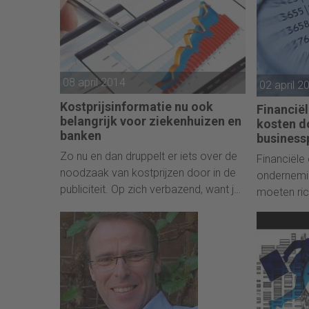
08 april 2014
02 april 2
Kostprijsinformatie nu ook
Financiël
belangrijk voor ziekenhuizen en
kosten do
banken
business
Zo nu en dan druppelt er iets over de
Financiële
noodzaak van kostprijzen door in de
ondernemi
publiciteit. Op zich verbazend, want je
moeten ric
zou verwachten dat een bedrijf met
maken van 
een beetje omvang wil weten waar
voor zowel
het zijn geld verdient. Blijkbaar zijn er
belanghebb
nog steeds bedrijfstakken die tot voor
druk met t
kort eenvoudigweg rijk genoeg waren
om niet iedere maand het rendement
van hun klanten of producten, of de