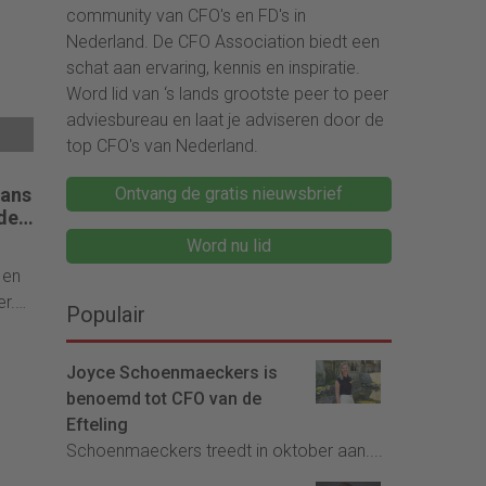
community van CFO's en FD's in
Nederland. De CFO Association biedt een
schat aan ervaring, kennis en inspiratie.
Word lid van ‘s lands grootste peer to peer
adviesbureau en laat je adviseren door de
top CFO's van Nederland.
lans
Ontvang de gratis nieuwsbrief
de
Word nu lid
 en
r.
Populair
 de
dere
Joyce Schoenmaeckers is
benoemd tot CFO van de
e
Efteling
elen
Schoenmaeckers treedt in oktober aan....
ven.