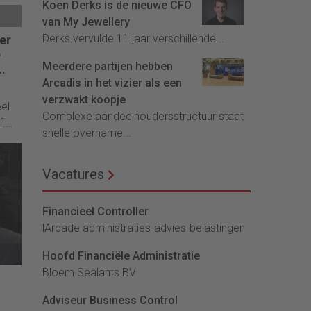
Koen Derks is de nieuwe CFO
it
van My Jewellery
te
Derks vervulde 11 jaar verschillende...
er
e
Meerdere partijen hebben
Arcadis in het vizier als een
verzwakt koopje
eel
Complexe aandeelhoudersstructuur staat
f.
snelle overname...
j /
Vacatures
e nu
kste
prek
Financieel Controller
lArcade administraties-advies-belastingen
Hoofd Financiële Administratie
Bloem Sealants BV
Adviseur Business Control