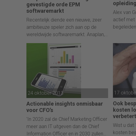
de opleidin
opleiding
gevestigde orde EPM
curatorium
softwaremarkt
Alex van G
actief met
Recentelijk diende een nieuwe, zeer
begeleiden
ambitieuze speler zich aan op de
lanceert e
wereldwijde softwaremarkt. Anaplan,
opleiding d
een cloud en in-memory gebaseerd
schreeuwe
systeem voor finance & operations
bedrijfsle
planning, gaat met vol vertrouwen de
profession
strijd aan met gevestigde grote ERP-
De behoeft
leveranciers. Wat onderscheid
Anaplan? Een gesprek met Frederic
Laluyaux (President & CEO) en Marco
van Oosterhout (Managing Director
17 oktobe
24 oktober 2013
van Anaplan Benelux).
Ook besp
Actionable insights onmisbaar
kosten l
voor CFO’s
verbetert
'In 2020 zal de Chief Marketing Officer
bedrijfsr
Wist u dat
meer aan IT uitgeven dan de Chief
kosten bes
Information Officer en in 2030 zullen