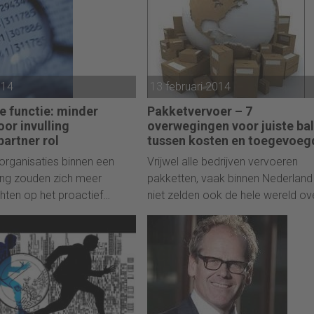
014
13 februari 2014
e functie: minder
Pakketvervoer – 7
or invulling
overwegingen voor juiste ba
partner rol
tussen kosten en toegevoeg
waarde
 organisaties binnen een
Vrijwel alle bedrijven vervoeren
ng zouden zich meer
pakketten, vaak binnen Nederland
hten op het proactief
niet zelden ook de hele wereld ove
strategische analyses
Sommige bedrijven hoeven alleen
 interne als externe
jaarstukken te laten bezorgen, an
enden. Nu zijn zij vooral
versturen samples naar winkels,
erugkijken en controle.
marketingmateriaal naar mogelijk
afnemers of vervangende onderd
van installaties naar andere bedrij
Retailers versturen dagelijks