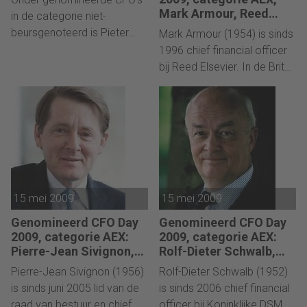
Noordwijkerhout.
Mark Armour, Reed
in de categorie niet-
Elsevier
beursgenoteerd is Pieter
Mark Armour (1954) is sinds
Verboom uitgeroepen tot
1996 chief financial officer
CFO of the Year 2009. In de
bij Reed Elsevier. In de Brits-
bijna twaalf jaar dat
Nederlandse combinatie
Verboom CFO is van
betekent dit dat hij CFO is
Schiphol Group leverde hij
van Reed Elsevier Group plc
een onderscheidende
en van de twee
bijdrage aan een aantal
houdsterbedrijven Reed
grote programma’s en
Elsevier PLC and Reed
verdere professionalisering
Elsevier NV. Voor hij toetrad
van de financiële functie bij
15 mei 2009
tot Reed Elsevier, was
15 mei 2009
de wereldwijd opererende
Armour partner bij het
Genomineerd CFO Day
Genomineerd CFO Day
exploitant van luchthavens.
Londense kantoor van
2009, categorie AEX:
2009, categorie AEX:
PriceWaterhouseCoopers
Pierre-Jean Sivignon,
Rolf-Dieter Schwalb,
Uitgever en dataleverancier
Philips
DSM
Pierre-Jean Sivignon (1956)
Rolf-Dieter Schwalb (1952)
Reed Elsevier is ook volop
is sinds juni 2005 lid van de
is sinds 2006 chief financial
in beweging.
raad van bestuur en chief
officer bij Koninklijke DSM