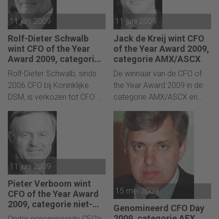
dit ook toe te passen. De
der Leest (hoogleraar
grootste uitdagingen voor
11 juni 2009
11 juni 2009
Strategisch Management en
de financiële functie in deze
partner Strategic
Rolf-Dieter Schwalb
Jack de Kreij wint CFO
tijd hangen samen met
Management Centre)
wint CFO of the Year
of the Year Award 2009,
persoonlijke eigenschappen
loodsen de ruim 700
Award 2009, categorie
categorie AMX/ASCX
en communicatieve
AEX
bezoekers door een
Rolf-Dieter Schwalb, sinds
De winnaar van de CFO of
vaardigheden die nodig zijn
goedgevuld programma
2006 CFO bij Koninklijke
the Year Award 2009 in de
om de business zowel te
waarin het thema
DSM, is verkozen tot CFO of
categorie AMX/ASCX en
inspireren als uit te dagen en
"Leadership in Finance"
the Year 2009 in de
overige is Jack de Kreij van
om ‘ketendenken’ te
centraal staat.
categorie AEX-genoteerde
Vopak geworden. Tijdens de
realiseren.
ondernemingen. Schwalb
jaarlijkse CFO Day in
kreeg de award
Noordwijkerhout, kreeg De
overhandigd ten overstaan
Kreij de onderscheiding uit
11 juni 2009
van ruim 700 CFO’s en
handen van dagvoorzitters
senior finance executives
Bas van Werven en Derkjan
Pieter Verboom wint
tijdens de achtste CFO Day,
van der Leest.
15 mei 2009
CFO of the Year Award
gehouden in NH
2009, categorie niet-
Genomineerd CFO Day
beursgenoteerd
Leeuwenhorst te
2009, categorie AEX,
Onder genomineerde CFO’s