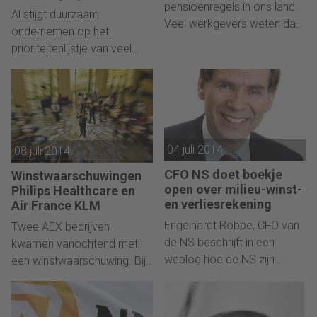
om de kwaliteit van de
pensioenregels in ons land.
Al stijgt duurzaam
wettelijke controle te
Veel werkgevers weten dat
ondernemen op het
waarborgen en het publiek
ze hierom hun
prioriteitenlijstje van veel
belang meer centraal te
pensioenregeling moeten
ondernemingen, het gros
stellen.
aanpassen, maar de helft
van de kapitaalverstrekkers
weet nog niet wat er precies
(banken en investeerders)
gewijzigd moet worden blijkt
heeft er weinig oog voor.
uit een enquête van AON
Toch loont duurzaam
Hewitt.
04 juli 2014
ondernemerschap in
08 juli 2014
financieel opzicht betogen
CFO NS doet boekje
Winstwaarschuwingen
verschillende CFO’s.
open over milieu-winst-
Philips Healthcare en
en verliesrekening
Air France KLM
Engelhardt Robbe, CFO van
Twee AEX bedrijven
de NS beschrijft in een
kwamen vanochtend met
weblog hoe de NS zijn
een winstwaarschuwing. Bij
impact op het milieu
Philips moest zelfs de
berekent.
bestuursvoorzitter Philips
Healthcare, Deborah