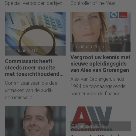
Special: verbonden partijen’
Controller of the Year
publiceert Deloitte vandaag
noemen? De 16
haar analyse van de
kanshebbers voor deze
verbonden partijen
eretitel zijn nu bekend
(gemeentelijke
gemaakt. Zij maken tevens
samenwerkingen en
kans op een vijftal Special
15 januari 2015
deelnemingen). Belangrijkste
Achievement Awards, zoals
27 januari 2015
conclusie van dit onderzoek
de Business Partner Award
Vergroot uw kennis met
Commissaris heeft
is dat de verslaglegging met
en Talent Management
nieuwe opleidingsgids
steeds meer moeite
betrekking tot de financiële
Award.
van Alex van Groningen
met toezichthoudende
exposure en risico’s van de
Alex van Groningen, sinds
rol
Commissarissen die deel
verbonden partijen nog te
1994 dé toonaangevende
uitmaken van de audit-
wensen over laat.
partner voor de finance
commissie bij
professional, lanceert
ondernemingen hebben
vandaag de nieuwe
steeds meer moeite om hun
opleidingsgids (52 pag.).
toezichthoudende rol naar
Een uitstekend naslagwerk
08 januari 2015
behoren te kunnen
met het gehele aanbod
uitvoeren. De economische